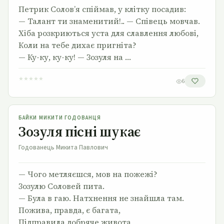
Петрик Солов’я спіймав, у клітку посадив:
— Талант ти знаменитий!.. — Співець мовчав.
Хіба розкриються уста для славлення любові,
Коли на тебе дихає пригніта?
— Ку-ку, ку-ку! — Зозуля на …
★
★
★
★
★
6
Зозуля пісні шукає
БАЙКИ МИКИТИ ГОДОВАНЦЯ
Зозуля пісні шукає
Годованець Микита Павлович
— Чого метляєшся, мов на пожежі?
Зозулю Соловей пита.
— Була в гаю. Натхнення не знайшла там.
Пожива, правда, є багата,
Підправила добряче живота,