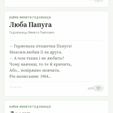
Люба Папуга
БАЙКИ МИКИТИ ГОДОВАНЦЯ
Люба Папуга
Годованець Микита Павлович
— Гарненька пташечка Папуга!
Максим любив її як друга.
— А чом таких і не любить?
Чому навчиш, то те й кричить,
Або… покірливо мовчить.
Рік написання: 1964…
★
★
★
★
★
19
Дронт
БАЙКИ МИКИТИ ГОДОВАНЦЯ