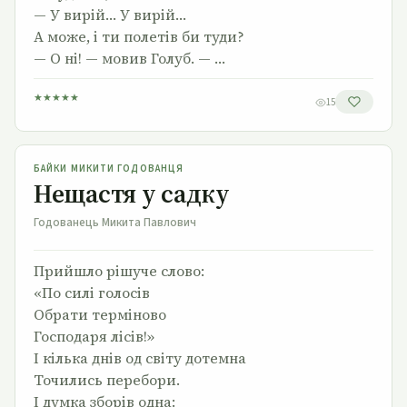
— У вирій… У вирій…
А може, і ти полетів би туди?
— О ні! — мовив Голуб. — …
★
★
★
★
★
15
Нещастя у садку
БАЙКИ МИКИТИ ГОДОВАНЦЯ
Нещастя у садку
Годованець Микита Павлович
Прийшло рішуче слово:
«По силі голосів
Обрати терміново
Господаря лісів!»
І кілька днів од світу дотемна
Точились перебори.
І думка зборів одна: