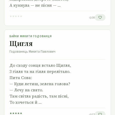
А кукнула — не пісня — …
★
★
★
★
★
16
Щигля
БАЙКИ МИКИТИ ГОДОВАНЦЯ
Щигля
Годованець Микита Павлович
До сходу сонця встало Щигля,
З гілля та на гілля перелітало.
Пита Сова:
— Куди летиш, зелена голова?
— Лечу на свято.
Там світла радість, там пісні,
То хочеться й …
★
★
★
★
★
12