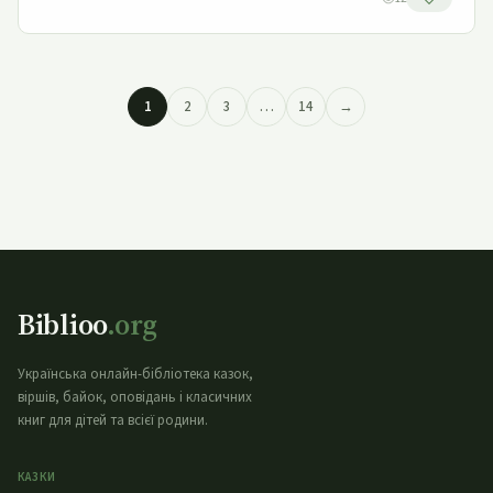
1
2
3
…
14
→
Biblioo
.org
Українська онлайн-бібліотека казок,
віршів, байок, оповідань і класичних
книг для дітей та всієї родини.
КАЗКИ