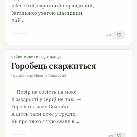
«Веселий, скромний і правдивий,
Загальною увагою щасливий,
Хай …
★
★
★
★
★
11
Горобець скаржиться
БАЙКИ МИКИТИ ГОДОВАНЦЯ
Горобець скаржиться
Годованець Микита Павлович
— Повір на совість на мою:
Я заздрості у серці не таю, —
Горобчик каже Солов’ю. —
А щось таки пече у грудях,
Як про твою я чую славу в …
★
★
★
★
★
9