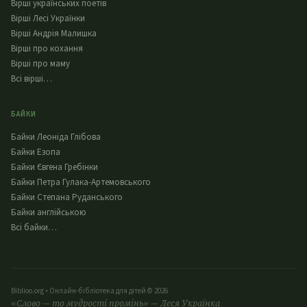
Вірші українських поетів
Вірші Лесі Українки
Вірші Андрія Малишка
Вірші про кохання
Вірші про маму
Всі вірші…
БАЙКИ
Байки Леоніда Глібова
Байки Езопа
Байки Євгена Гребінки
Байки Петра Гулака-Артемовського
Байки Степана Руданського
Байки англійською
Всі байки…
Biblioo.org • Онлайн-бібліотека для дітей © 2026
«Слово — то мудрості промінь» — Леся Українка