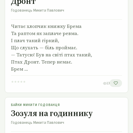
Дронт
Годованець Микита Павлович
Читає хлопчик книжку Брема
Та раптом як заплаче ревма.
І плач такий гіркий,
Що слухать — біль проймає.
— Татусю! Був на світі птах такий,
Птах Дронт. Тепер немає.
Брем …
★
★
★
★
★
13
Зозуля на годиннику
БАЙКИ МИКИТИ ГОДОВАНЦЯ
Зозуля на годиннику
Годованець Микита Павлович