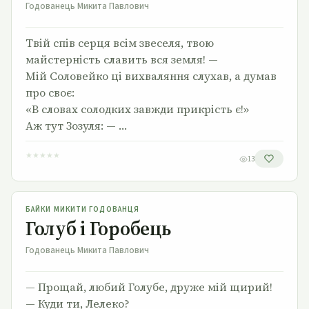
Годованець Микита Павлович
Твій спів серця всім звеселя, твою
майстерність славить вся земля! —
Мій Соловейко ці вихваляння слухав, а думав
про своє:
«В словах солодких завжди прикрість є!»
Аж тут Зозуля: — …
★
★
★
★
★
13
Голуб і Горобець
БАЙКИ МИКИТИ ГОДОВАНЦЯ
Голуб і Горобець
Годованець Микита Павлович
— Прощай, любий Голубе, друже мій щирий!
— Куди ти, Лелеко?