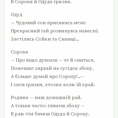
В Сороки й Одуда гризня.
Одуд
— Чудовий сон приснивсь мені:
Прекрасний гай розвинувсь навесні;
Злетілись Сойки та Синиці…
Сорока
— Про віщо думаєш — те й сниться.
Поменше зиркай на сусідок збоку,
А більше думай про Сороку!..—
І знов гризня, хтозна-коли їй край.
Родина — наш домашній рай.
А тільки часто: глянеш збоку —
В раю тім бачиш Одуда й Сороку.