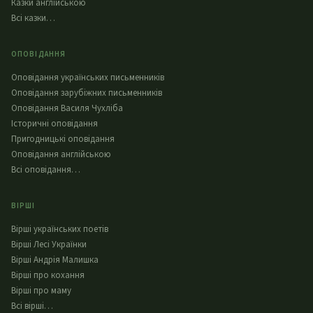
Казки англійською
Всі казки…
ОПОВІДАННЯ
Оповідання українських письменників
Оповідання зарубіжних письменників
Оповідання Василя Чухліба
Історичні оповідання
Пригодницькі оповідання
Оповідання англійською
Всі оповідання…
ВІРШІ
Вірші українських поетів
Вірші Лесі Українки
Вірші Андрія Малишка
Вірші про кохання
Вірші про маму
Всі вірші…