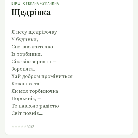
ВІРШІ СТЕПАНА ЖУПАНИНА
Щедрівка
Я несу щедрівочку
У будинки,
Сію-вію житечко
Із торбинки.
Сію-вію зернята —
Зоренята.
Хай добром проміниться
Кожна хата!
Як моя торбиночка
Порожніє, —
То навколо радістю
Світ повніє.…
★
★
★
★
★
23