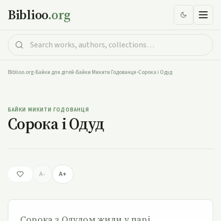
Biblioo
.org
Biblioo.org
•
Байки для дітей
•
Байки Микити Годованця
•
Сорока і Одуд
Сорока і Одуд
БАЙКИ МИКИТИ ГОДОВАНЦЯ
Сорока і Одуд
A-
A+
Сорока з Одудом жили у парі,