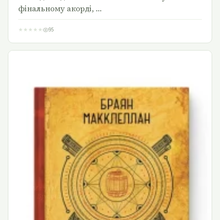
фінальному акорді, …
★
★
★
★
★
95
Магія на кінчику кременя: чому «Порохові маги»
Браяна Макклеллана — це фентезі, яке варто
читати зараз