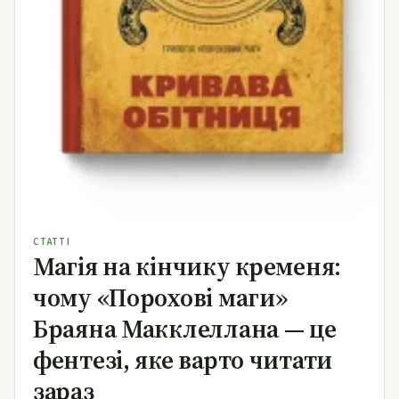
СТАТТІ
Магія на кінчику кременя:
чому «Порохові маги»
Браяна Макклеллана — це
фентезі, яке варто читати
зараз