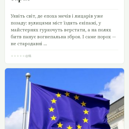
Уявіть світ, де епоха мечів і лицарів уже
позаду: вулицями міст їздять екіпажі, у
майстернях гуркочуть верстати, а на полях
битв панує вогнепальна зброя. І саме порох —
не стародавні …
★
★
★
★
★
91
Європейський диплом та як його отримати
українцям