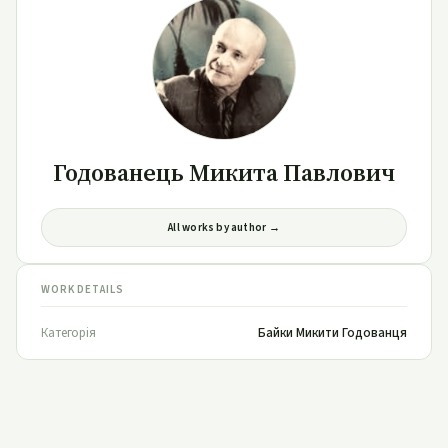
Годованець Микита Павлович
All works by author →
WORK DETAILS
Категорія
Байки Микити Годованця