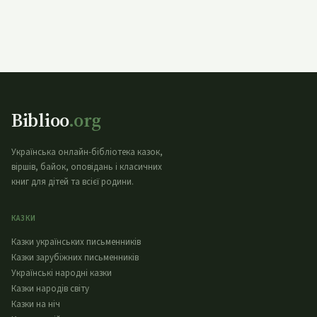
Biblioo
.org
Українська онлайн-бібліотека казок,
віршів, байок, оповідань і класичних
книг для дітей та всієї родини.
КАЗКИ
Казки українських письменників
Казки зарубіжних письменників
Українські народні казки
Казки народів світу
Казки на ніч