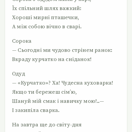
Їх спільний шлях важкий:
Хороші мирні пташечки,
А між собою вічно в сварі.
Сорока
— Сьогодні ми чудово стрінем ранок:
Вкраду курчатко на сніданок!
Одуд
— «Курчатко»? Ха! Чудесна куховарка!
Якщо ти бережеш сім’ю,
Шануй мій смак і навичку мою!..—
І закипіла сварка.
На завтра ще до світу-дня