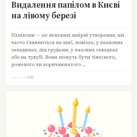
Видалення папілом в Києві
на лівому березі
Папіломи — це невеликі шкірні утворення, які
часто з’являються на шиї, повіках, у пахвових
западинах, під грудьми, у пахових складках
або на тулубі. Вони можуть бути тілесного,
рожевого чи коричнюватого …
★
★
★
★
★
95
Торт на замовлення дитині на день народження –