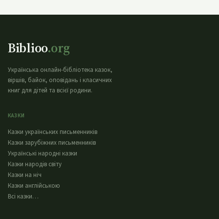
Biblioo
.org
Українська онлайн-бібліотека казок,
віршів, байок, оповідань і класичних
книг для дітей та всієї родини.
КАЗКИ
Казки українських письменників
Казки зарубіжних письменників
Українські народні казки
Казки народів світу
Казки на ніч
Казки англійською
Всі казки…