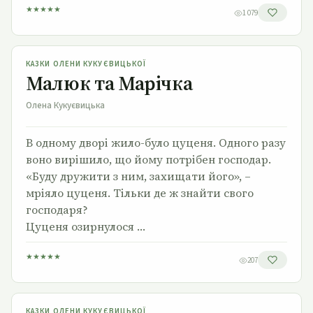
★
★
★
★
★
1 079
Малюк та Марічка
КАЗКИ ОЛЕНИ КУКУЄВИЦЬКОЇ
Малюк та Марічка
Олена Кукуєвицька
В одному дворі жило-було цуценя. Одного разу
воно вирішило, що йому потрібен господар.
«Буду дружити з ним, захищати його», –
мріяло цуценя. Тільки де ж знайти свого
господаря?
Цуценя озирнулося …
★
★
★
★
★
207
Скільки лап у друга?
КАЗКИ ОЛЕНИ КУКУЄВИЦЬКОЇ