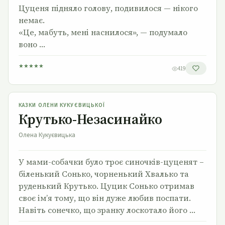
Цуценя підняло голову, подивилося — нікого
немає.
«Це, мабуть, мені наснилося», — подумало
воно …
★
★
★
★
★
419
Крутько-Незасинайко
КАЗКИ ОЛЕНИ КУКУЄВИЦЬКОЇ
Крутько-Незасинайко
Олена Кукуєвицька
У мами-собачки було троє синочків-цуценят –
біленький Сонько, чорненький Хвалько та
руденький Крутько. Цуцик Сонько отримав
своє ім’я тому, що він дуже любив поспати.
Навіть сонечко, що зранку лоскотало його …