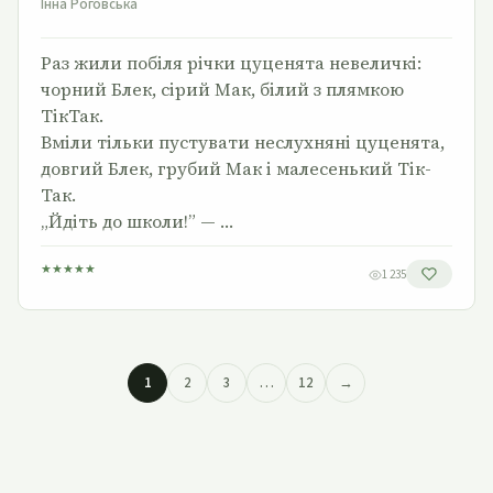
Інна Роговська
Раз жили побіля річки цуценята невеличкі:
чорний Блек, сірий Мак, білий з плямкою
ТікТак.
Вміли тільки пустувати неслухняні цуценята,
довгий Блек, грубий Мак і малесенький Тік-
Так.
„Йдіть до школи!” — …
★
★
★
★
★
1 235
1
2
3
…
12
→