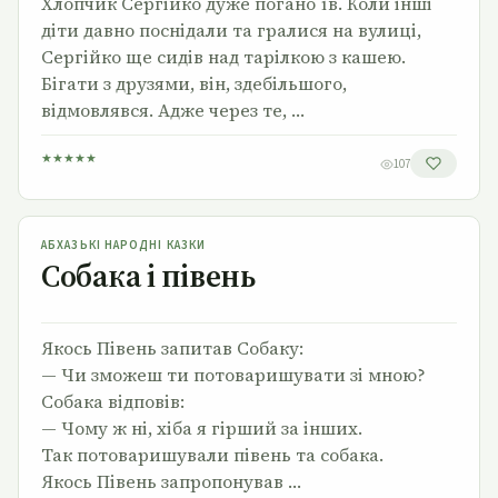
Хлопчик Сергійко дуже погано їв. Коли інші
діти давно поснідали та гралися на вулиці,
Сергійко ще сидів над тарілкою з кашею.
Бігати з друзями, він, здебільшого,
відмовлявся. Адже через те, …
★
★
★
★
★
107
Собака і півень
АБХАЗЬКІ НАРОДНІ КАЗКИ
Собака і півень
Якось Півень запитав Собаку:
— Чи зможеш ти потоваришувати зі мною?
Собака відповів:
— Чому ж ні, хіба я гірший за інших.
Так потоваришували півень та собака.
Якось Півень запропонував …