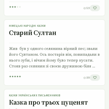
★
★
★
★
★
519
Старий Султан
НІМЕЦЬКІ НАРОДНІ КАЗКИ
Старий Султан
Жив був у одного селянина вірний пес; звали
його Султаном. Ось постарів він, повипадали в
нього зуби, і нічим йому було тепер кусати.
Стояв раз селянин зі своєю дружиною біля …
★
★
★
★
★
309
Казка про трьох цуценят
КАЗКИ УКРАЇНСЬКИХ ПИСЬМЕННИКІВ
Казка про трьох цуценят