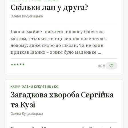
Скільки лап у друга?
Олена Кукуєвицька
Іванко майже ціле літо провів у бабусі за
містом, і тільки в кінці серпня повернувся
додому: адже скоро до школи. Та не один
приїхав Іванко – з ним було маленьке …
★
★
★
★
★
178
Загадкова хвороба Сергійка та Кузі
КАЗКИ ОЛЕНИ КУКУЄВИЦЬКОЇ
Загадкова хвороба Сергійка
та Кузі
Олена Кукуєвицька