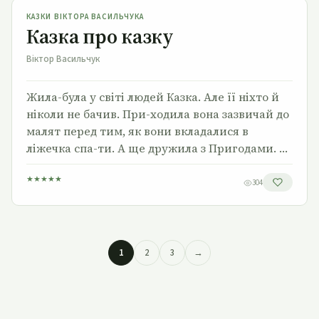
КАЗКИ ВІКТОРА ВАСИЛЬЧУКА
Казка про казку
Віктор Васильчук
Жила-була у світі людей Казка. Але її ніхто й
ніколи не бачив. При-ходила вона зазвичай до
малят перед тим, як вони вкладалися в
ліжечка спа-ти. А ще дружила з Пригодами. …
★
★
★
★
★
304
1
2
3
→