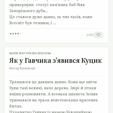
привернули статуї кам’яних баб біля
Запорізького дуба…
Це сталося дуже давно, за тих часів, коли
Всесвіт був темним, і …
★
★
★
★
★
505
Як у Гавчика з’явився Куцик
КАЗКИ ВІКТОРА ВАСИЛЬЧУКА
Як у Гавчика з’явився Куцик
Віктор Васильчук
Трапилося це давним-давно. Коли ще квіти
були такі великі, наче дерева. Звірі й птахи
вміли розмовляти. А всенька планета Земля
трималася на трьох велетенських красенях-
Китах.
Цуценятко Гавчик із мамою Білошийкою …