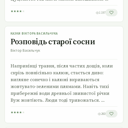
★
★
★
★
★
1 197
Розповідь старої сосни
КАЗКИ ВІКТОРА ВАСИЛЬЧУКА
Розповідь старої сосни
Віктор Васильчук
Наприкінці травня, після частих дощів, коли
скрізь повнісінько калюж, стається диво:
вигляне сонечко і калюжі вкриваються
жовтувато-зеленими плямами. Навіть тихі
прибережні води древньої звивистої річки
Вуж жовтіють. Люди тоді тривожаться. …
★
★
★
★
★
260
Казка про казку