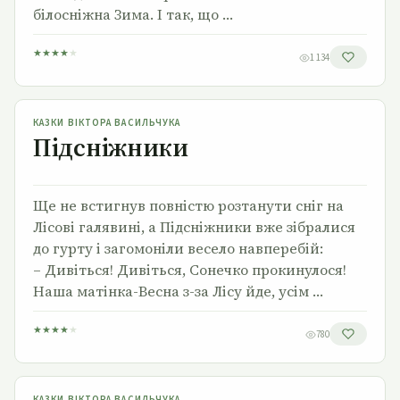
білосніжна Зима. І так, що …
★
★
★
★
★
1 134
Підсніжники
КАЗКИ ВІКТОРА ВАСИЛЬЧУКА
Підсніжники
Ще не встигнув повністю розтанути сніг на
Лісові галявині, а Підсніжники вже зібралися
до гурту і загомоніли весело навперебій:
– Дивіться! Дивіться, Сонечко прокинулося!
Наша матінка-Весна з-за Лісу йде, усім …
★
★
★
★
★
780
Як барвінок прокидався від сну
КАЗКИ ВІКТОРА ВАСИЛЬЧУКА