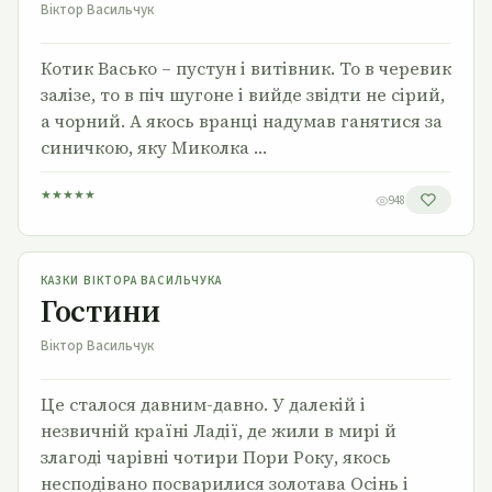
Віктор Васильчук
Котик Васько – пустун і витівник. То в черевик
залізе, то в піч шугоне і вийде звідти не сірий,
а чорний. А якось вранці надумав ганятися за
синичкою, яку Миколка …
★
★
★
★
★
948
Гостини
КАЗКИ ВІКТОРА ВАСИЛЬЧУКА
Гостини
Віктор Васильчук
Це сталося давним-давно. У далекій і
незвичній країні Ладії, де жили в мирі й
злагоді чарівні чотири Пори Року, якось
несподівано посварилися золотава Осінь і