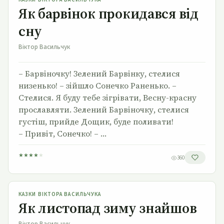
Як барвінок прокидався від
сну
Віктор Васильчук
– Барвіночку! Зелений Барвінку, стелися
низенько! – зійшло Сонечко Раненько. –
Стелися. Я буду тебе зігрівати, Весну-красну
прославляти. Зелений Барвіночку, стелися
густіш, прийде Дощик, буде поливати!
– Привіт, Сонечко! – …
★
★
★
★
★
360
Як листопад зиму знайшов
КАЗКИ ВІКТОРА ВАСИЛЬЧУКА
Як листопад зиму знайшов