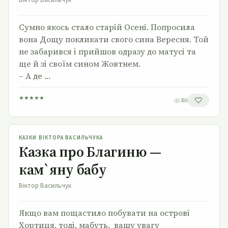
Віктор Васильчук
Сумно якось стало старій Осені. Попросила
вона Дощу покликати свого сина Вересня. Той
не забарився і прийшов одразу до матусі та
ще й зі своїм сином Жовтнем.
– А де …
★
★
★
★
★
386
Казка про Благиню — кам`яну бабу
КАЗКИ ВІКТОРА ВАСИЛЬЧУКА
Казка про Благиню —
кам`яну бабу
Віктор Васильчук
Якщо вам пощастило побувати на острові
Хортиця, тоді, мабуть, вашу увагу