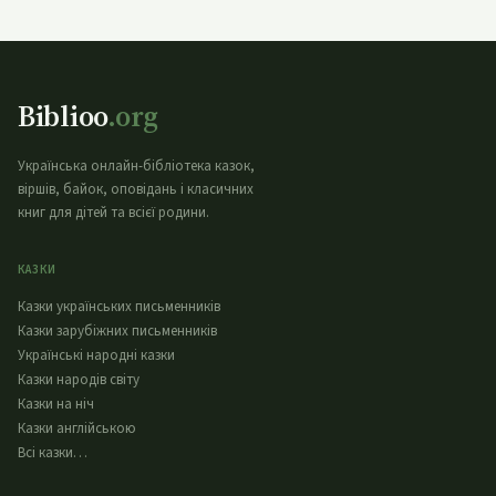
Biblioo
.org
Українська онлайн-бібліотека казок,
віршів, байок, оповідань і класичних
книг для дітей та всієї родини.
КАЗКИ
Казки українських письменників
Казки зарубіжних письменників
Українські народні казки
Казки народів світу
Казки на ніч
Казки англійською
Всі казки…