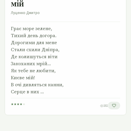
мій
Луценко Дмитро
Грає море зелене,
Тихий день догора.
Дорогими для мене
Стали схили Дніпра,
Де колишуться віти
Закоханих мрій…
Як тебе не любити,
Києве мій!
В очі дивляться канни,
Серце в них …
★
★
★
★
★
161