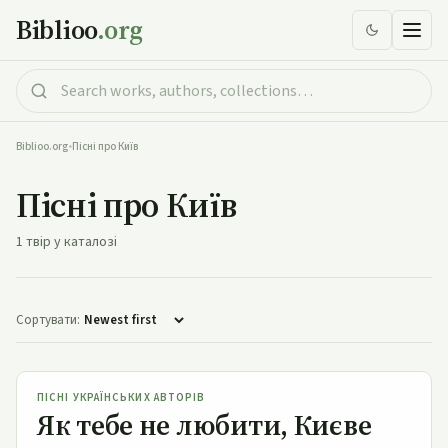
Biblioo
.org
Biblioo.org
•
Пісні про Київ
Пісні про Київ
1 твір у каталозі
Сортувати:
Як тебе не любити, Києве мій
ПІСНІ УКРАЇНСЬКИХ АВТОРІВ
Як тебе не любити, Києве