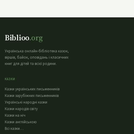
Biblioo
.org
Українська онлайн-бібліотека казок,
віршів, байок, оповідань і класичних
книг для дітей та всієї родини.
КАЗКИ
Казки українських письменників
Казки зарубіжних письменників
Українські народні казки
Казки народів світу
Казки на ніч
Казки англійською
Всі казки…