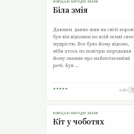
НІМЕЦЬКІ НАРОДНІ КАЗКИ
Біла змія
Давним давно жив на світі король
був він відомим по всій землі сво
мудрістю. Все було йому відомо,
ніби хтось по повітрю передавав
йому знання про найпотаємніші
речі. Був …
★
★
★
★
★
281
Кіт у чоботях
НІМЕЦЬКІ НАРОДНІ КАЗКИ
Кіт у чоботях