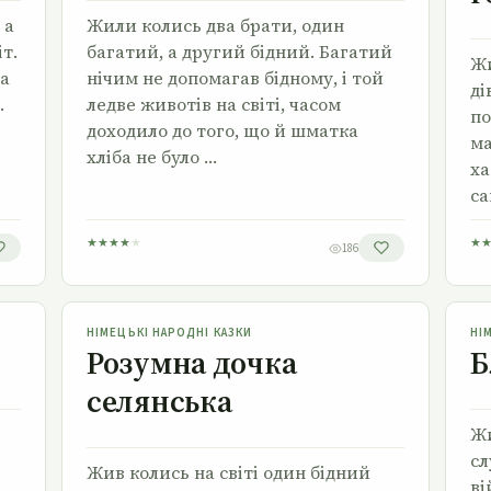
 а
Жили колись два брати, один
іт.
багатий, а другий бідний. Багатий
Жи
та
нічим не допомагав бідному, і той
ді
.
ледве животів на світі, часом
по
доходило до того, що й шматка
ма
хліба не було …
ха
са
★
★
★
★
★
★
186
Розумна дочка селянська
НІМЕЦЬКІ НАРОДНІ КАЗКИ
НІ
Розумна дочка
Б
селянська
Жи
сл
Жив колись на світі один бідний
ві