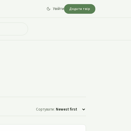
Увійти
Додати твір
Сортувати:
Соломинка, жарина й біб