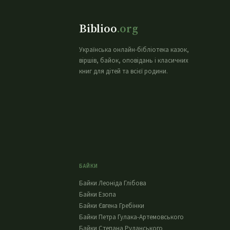
Biblioo
.org
Українська онлайн-бібліотека казок,
віршів, байок, оповідань і класичних
книг для дітей та всієї родини.
БАЙКИ
Байки Леоніда Глібова
Байки Езопа
Байки Євгена Гребінки
Байки Петра Гулака-Артемовського
Байки Степана Руданського