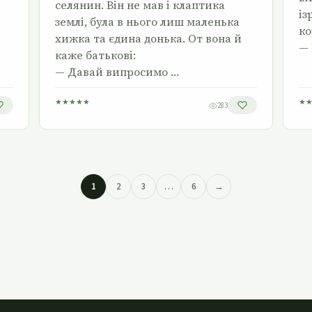
селянин. Він не мав і клаптика
із
землі, була в нього лиш маленька
ко
хижка та єдина донька. От вона й
— 
каже батькові:
— Давай випросимо …
★
★
★
★
★
★
283
1
2
3
…
6
→