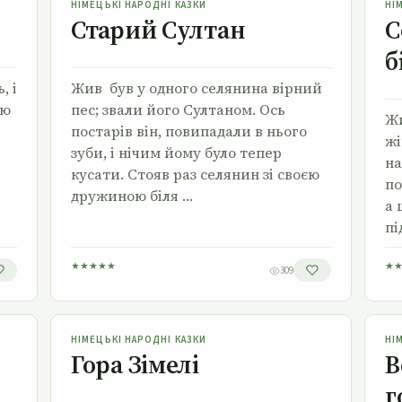
НІМЕЦЬКІ НАРОДНІ КАЗКИ
НІ
Старий Султан
С
б
, і
Жив був у одного селянина вірний
єю
пес; звали його Султаном. Ось
Жи
постарів він, повипадали в нього
жі
зуби, і нічим йому було тепер
на
кусати. Стояв раз селянин зі своєю
по
дружиною біля …
а 
пі
★
★
★
★
★
★
309
Гора Зімелі
НІМЕЦЬКІ НАРОДНІ КАЗКИ
НІ
Гора Зімелі
В
г