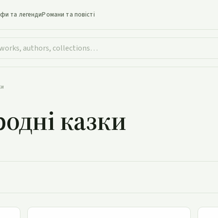
іфи та легенди
Романи та повісті
ки
родні казки
Старий Султан