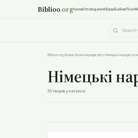
Biblioo
.org
Казки
Оповідання
Вірші
Байки
Пісні
М
Biblioo.org
•
Казки
•
Казки народів світу
•
Німецькі народні каз
Німецькі на
50 творів у каталозі
Біла змія