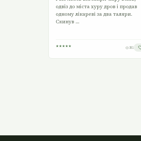
одвіз до міста хуру дров і продав
одному лікареві за два таляри.
Скинув …
★
★
★
★
★
381