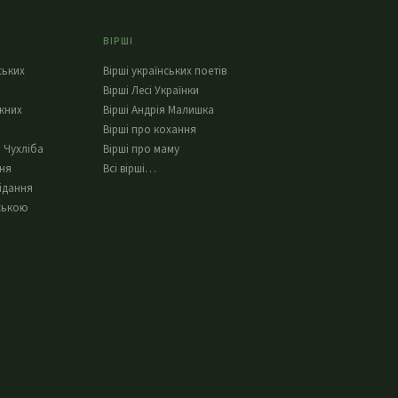
ВІРШІ
ських
Вірші українських поетів
Вірші Лесі Українки
жних
Вірші Андрія Малишка
Вірші про кохання
 Чухліба
Вірші про маму
ння
Всі вірші…
ідання
ською