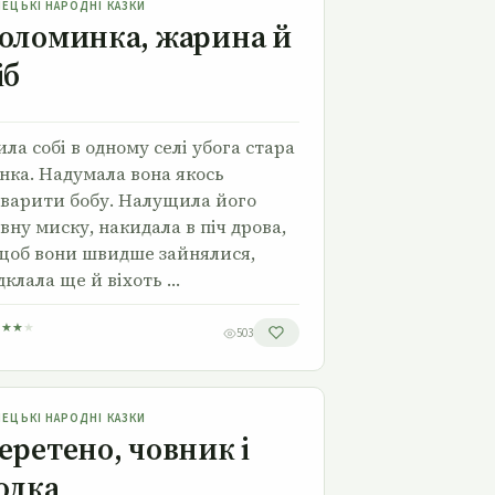
МЕЦЬКІ НАРОДНІ КАЗКИ
оломинка, жарина й
іб
ла собі в одному селі убога стара
нка. Надумала вона якось
варити бобу. Налущила його
вну миску, накидала в піч дрова,
щоб вони швидше зайнялися,
дклала ще й віхоть …
★
★
★
★
503
Веретено, човник і голка
МЕЦЬКІ НАРОДНІ КАЗКИ
еретено, човник і
олка