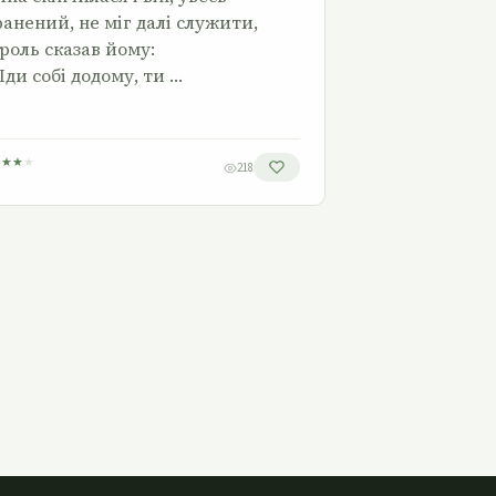
ранений, не міг далі служити,
роль сказав йому:
Іди собі додому, ти …
★
★
★
★
218