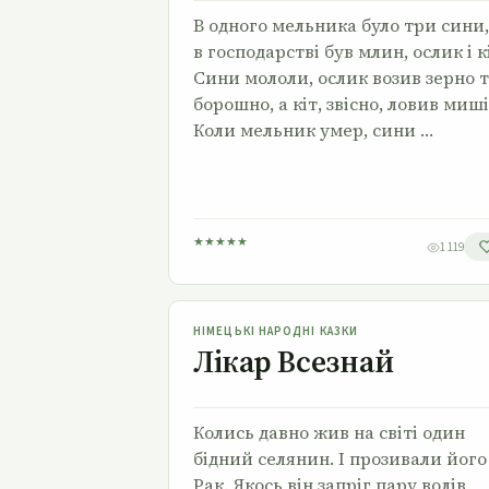
В одного мельника було три сини,
в господарстві був млин, ослик і к
Сини мололи, ослик возив зерно 
борошно, а кіт, звісно, ловив миші
Коли мельник умер, сини …
★
★
★
★
★
1 119
Лікар Всезнай
НІМЕЦЬКІ НАРОДНІ КАЗКИ
Лікар Всезнай
Колись давно жив на світі один
бідний селянин. І прозивали його
Рак. Якось він запріг пару волів,