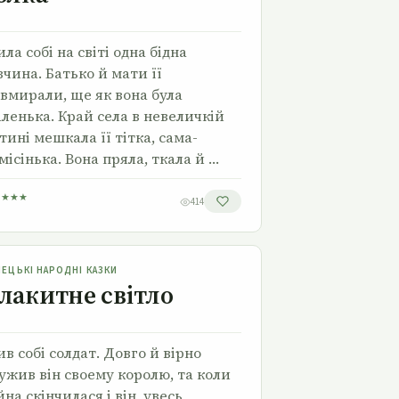
ла собі на світі одна бідна
вчина. Батько й мати її
вмирали, ще як вона була
ленька. Край села в невеличкій
тині мешкала її тітка, сама-
місінька. Вона пряла, ткала й …
★
★
★
★
414
Блакитне світло
МЕЦЬКІ НАРОДНІ КАЗКИ
лакитне світло
в собі солдат. Довго й вірно
ужив він своему королю, та коли
йна скінчилася і він, увесь