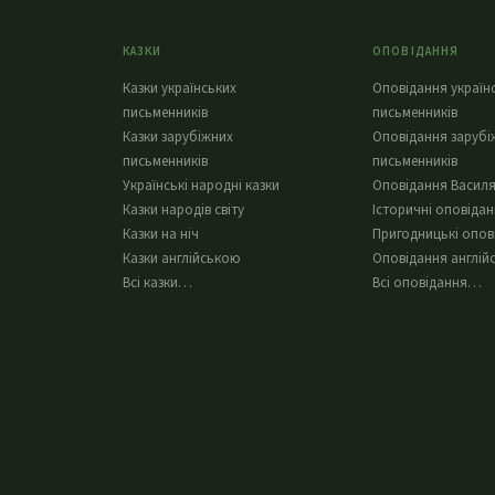
КАЗКИ
ОПОВІДАННЯ
Казки українських
Оповідання україн
письменників
письменників
Казки зарубіжних
Оповідання зарубі
письменників
письменників
Українські народні казки
Оповідання Василя
Казки народів світу
Історичні оповіда
Казки на ніч
Пригодницькі опов
Казки англійською
Оповідання англій
Всі казки…
Всі оповідання…