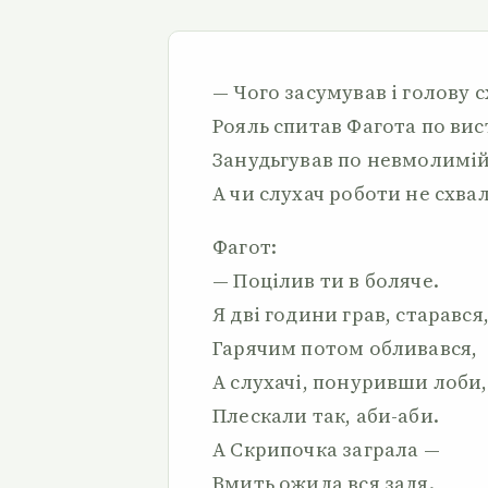
— Чого засумував і голову 
Рояль спитав Фагота по вис
Занудьгував по невмолимій
А чи слухач роботи не схва
Фагот:
— Поцілив ти в боляче.
Я дві години грав, старався
Гарячим потом обливався,
А слухачі, понуривши лоби,
Плескали так, аби-аби.
А Скрипочка заграла —
Вмить ожила вся заля.