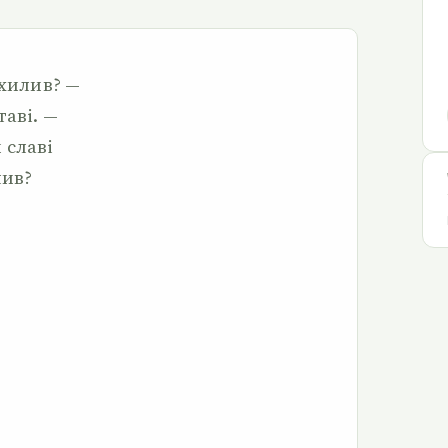
схилив? —
таві. —
 славі
лив?
,