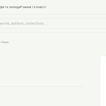
іфи та легенди
Романи та повісті
 і Рояль
агот і Рояль