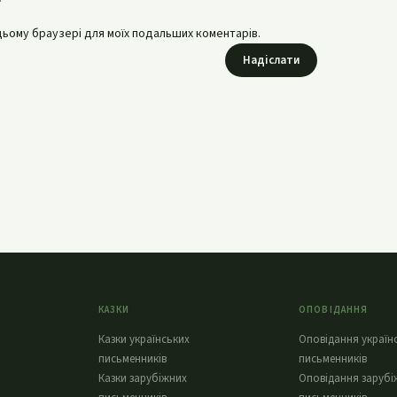
в цьому браузері для моїх подальших коментарів.
Надіслати
КАЗКИ
ОПОВІДАННЯ
Казки українських
Оповідання україн
письменників
письменників
Казки зарубіжних
Оповідання зарубі