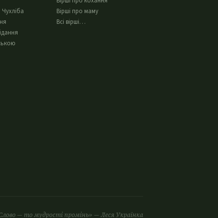
Вірші про кохання
 Чухліба
Вірші про маму
ння
Всі вірші…
ідання
ською
Слово — то мудрості промінь» — Леся Українка