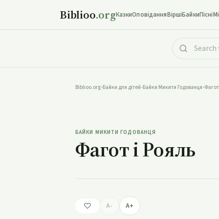
Biblioo
.org
Казки
Оповідання
Вірші
Байки
Пісні
М
Biblioo.org
•
Байки для дітей
•
Байки Микити Годованця
•
Фагот
Ф
БАЙКИ МИКИТИ ГОДОВАНЦЯ
Фагот і Рояль
A-
A+