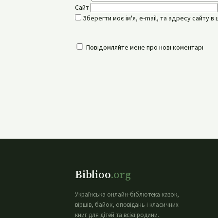
Сайт
Зберегти моє ім'я, e-mail, та адресу сайту 
Повідомляйте мене про нові коментарі
Biblioo
.org
Українська онлайн-бібліотека казок,
віршів, байок, оповідань і класичних
книг для дітей та всієї родини.