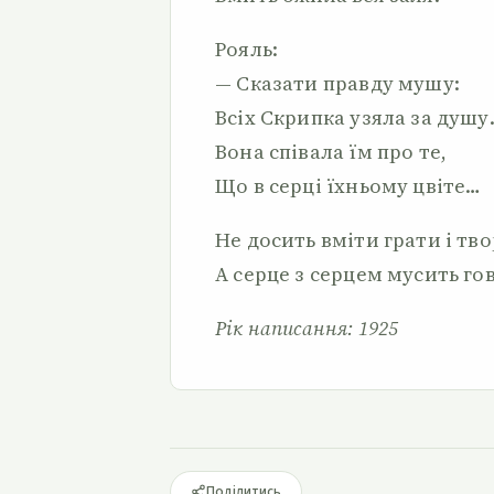
Рояль:
— Сказати правду мушу:
Всіх Скрипка узяла за душу
Вона співала їм про те,
Що в серці їхньому цвіте…
Не досить вміти грати і тво
А серце з серцем мусить го
Рік написання: 1925
Поділитись