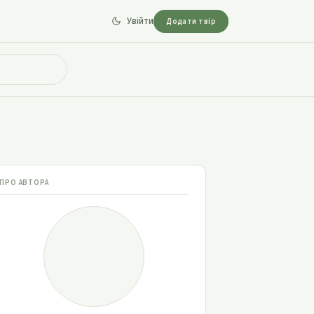
Увійти
Додати твір
ПРО АВТОРА