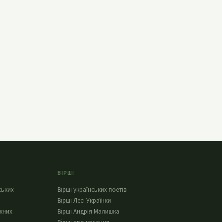
ВІРШІ
ських
Вірші українських поетів
Вірші Лесі Українки
жних
Вірші Андрія Малишка