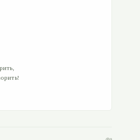
.
рить,
ворить!
9