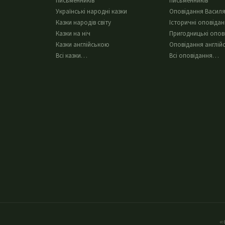
письменників
письменників
Українські народні казки
Оповідання Василя
Казки народів світу
Історичні оповіда
Казки на ніч
Пригодницькі опов
Казки англійською
Оповідання англій
Всі казки…
Всі оповідання…
«