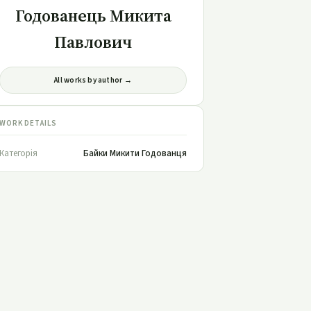
Годованець Микита
Павлович
All works by author →
WORK DETAILS
Категорія
Байки Микити Годованця