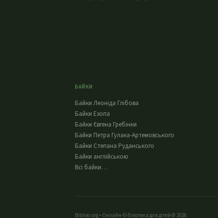
БАЙКИ
Байки Леоніда Глібова
Байки Езопа
Байки Євгена Гребінки
Байки Петра Гулака-Артемовського
Байки Степана Руданського
Байки англійською
Всі байки…
Biblioo.org • Онлайн-бібліотека для дітей © 2026