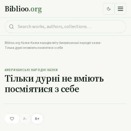
Biblioo
.org
Biblioo.org
•
Казки
•
Казки народів світу
•
Американські народні казки
•
Тільки дурні не вміють посміятися з себе
Тільки дурні не вміють посміятися з себе
АМЕРИКАНСЬКІ НАРОДНІ КАЗКИ
Тільки дурні не вміють
посміятися з себе
A-
A+