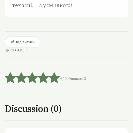
техасці, – з усмішкою!
Поділитись
102
★
4,0 (3)
4
/ 5. Оцінили:
3
Discussion (0)