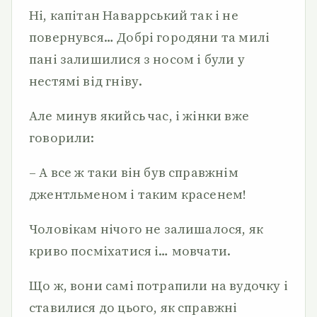
Ні, капітан Наваррський так і не
повернувся… Добрі городяни та милі
пані залишилися з носом і були у
нестямі від гніву.
Але минув якийсь час, і жінки вже
говорили:
– А все ж таки він був справжнім
джентльменом і таким красенем!
Чоловікам нічого не залишалося, як
криво посміхатися і… мовчати.
Що ж, вони самі потрапили на вудочку і
ставилися до цього, як справжні