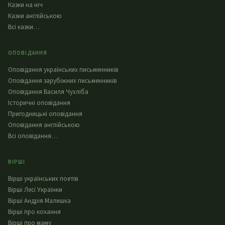
Казки на ніч
Казки англійською
Всі казки…
ОПОВІДАННЯ
Оповідання українських письменників
Оповідання зарубіжних письменників
Оповідання Василя Чухліба
Історичні оповідання
Пригодницькі оповідання
Оповідання англійською
Всі оповідання…
ВІРШІ
Вірші українських поетів
Вірші Лесі Українки
Вірші Андрія Малишка
Вірші про кохання
Вірші про маму