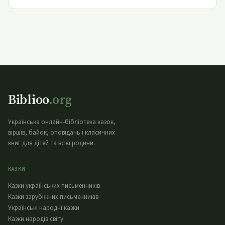
Biblioo
.org
Українська онлайн-бібліотека казок,
віршів, байок, оповідань і класичних
книг для дітей та всієї родини.
КАЗКИ
Казки українських письменників
Казки зарубіжних письменників
Українські народні казки
Казки народів світу