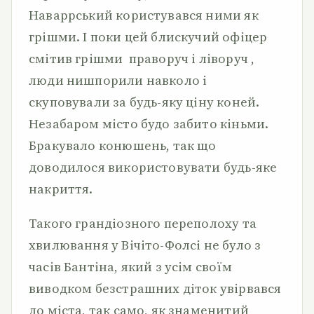
Наваррський користувався ними як
грішми. І поки цей блискучий офіцер
смітив грішми праворуч і ліворуч ,
люди нишпорили навколо і
скуповували за будь-яку ціну коней.
Незабаром місто будо забито кіньми.
Бракувало конюшень, так що
доводилося використовувати будь-яке
накриття.
Такого грандіозного переполоху та
хвилювання у Вічіто-Фолсі не було з
часів Бантіна, який з усім своїм
виводком безстрашних діток увірвався
до міста, так само, як знаменитий