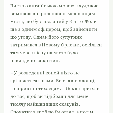
Чистою англійською мовою з чудовою
вимовою він розповідав мешканцям
міста, що був посланий у Вічіто-Фоле
ще з одним офіцером, щоб здійснити
цю угоду. Однак його супутник
затримався в Новому Орлеані, оскільки
там через віспу на місто було
накладено карантин.
– У розведенні коней ніхто не
зрівняється з вами! Ви славні хлопці, –
говорив він техасцям. – Ось я і приїхав
до вас, щоб ви відібрали для мене
тисячу найшвидших скакунів.
Спочатку я зроблю їм огляд, а потім