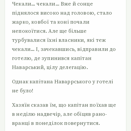
Чекали… чекали… Вже й сонце
піднялося високо над головою, стало
жарко, ковбої та коні почали
непокоїтися. Але ще більше
турбувалися їхні власники, які теж
чекали… І, зачекавшись, відправили до
готелю, де зупинився капітан
Наварський, цілу делегацію.
Однак капітана Наваррського у готелі
не було!
Хазяїн сказав їм, що капітан поїхав ще
в неділю надвечір, але обіцяв рано-
вранці в понеділок повернутися.