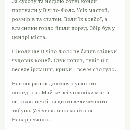
За суботу та неділю сотні коней
пригнали у Вічіто-Фолс. Усіх мастей,
розмірів та статей. Вели їх ковбої, а
власники гордо йшли поряд. Збір був у
центрі міста.
Ніколи ще Вічіто-Фолс не бачив стільки
чудових коней. Стук копит, тупіт ніг,
веселе іржання, крики – все місто гуло.
Настав ранок довгоочікуваного
понеділка. Майже всі чоловіки міста
штовхалися біля цього величезного
табуна. Усі чекали на капітана
Наваррського.