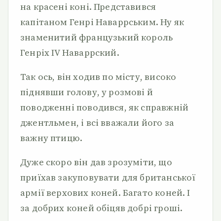
на красені коні. Представився
капітаном Генрі Наваррським. Ну як
знаменитий французький король
Генріх IV Наваррский.
Так ось, він ходив по місту, високо
піднявши голову, у розмові й
поводженні поводився, як справжній
джентльмен, і всі вважали його за
важну птицю.
Дуже скоро він дав зрозуміти, що
приїхав закуповувати для британської
армії верхових коней. Багато коней. І
за добрих коней обіцяв добрі гроші.