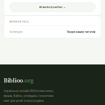
All works by author →
WORK DETAILS
Категорія
Твори наших читачів
Biblioo
.org
Українська онлайн-бібліотека казок,
віршів, байок, оповідань і класичних
книг для дітей та всієї родини.