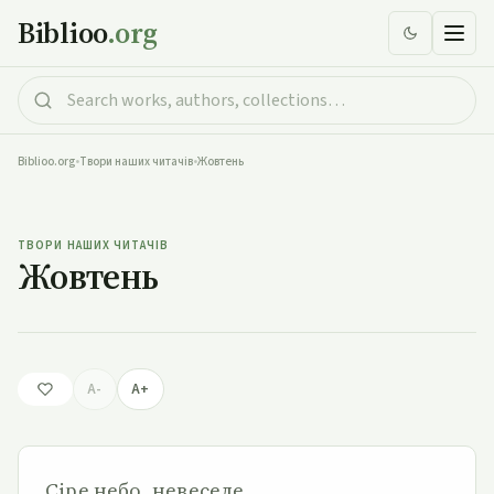
Biblioo
.org
Biblioo.org
•
Твори наших читачів
•
Жовтень
Жовтень
ТВОРИ НАШИХ ЧИТАЧІВ
Жовтень
A-
A+
Сіре небо, невеселе