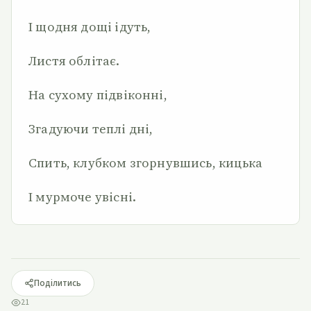
І щодня дощі ідуть,
Листя облітає.
На сухому підвіконні,
Згадуючи теплі дні,
Спить, клубком згорнувшись, кицька
І мурмоче увісні.
Поділитись
21