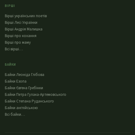
ВІРШІ
Вірші українських поетів
Вірші Лесі Українки
Вірші Андрія Малишка
Вірші про кохання
Вірші про маму
Всі вірші…
БАЙКИ
Байки Леоніда Глібова
Байки Езопа
Байки Євгена Гребінки
Байки Петра Гулака-Артемовського
Байки Степана Руданського
Байки англійською
Всі байки…