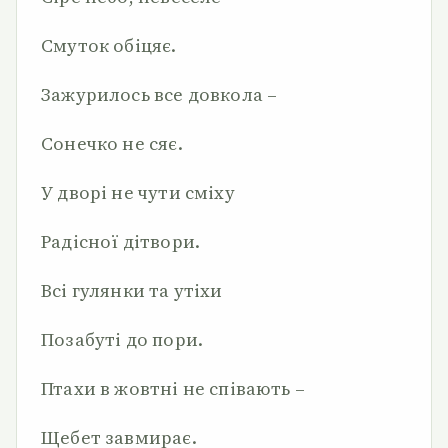
Смуток обіцяє.
Зажурилось все довкола –
Сонечко не сяє.
У дворі не чути сміху
Радісної дітвори.
Всі гулянки та утіхи
Позабуті до пори.
Птахи в жовтні не співають –
Щебет завмирає.