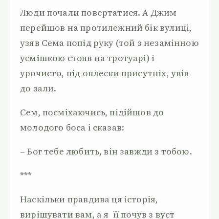
Люди почали повертатися. А Джим
перейшов на протилежний бік вулиці,
узяв Сема попід руку (той з незамінною
усмішкою стояв на тротуарі) і
урочисто, під оплески присутніх, увів
до зали.
Сем, посміхаючись, підійшов до
молодого боса і сказав:
– Бог тебе любить, він завжди з тобою.
***
Наскільки правдива ця історія,
вирішувати вам, а я її почув з вуст