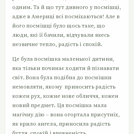
одним. Та й що тут дивного у посмішці,
адже в Америці всі посміхаються! Але в
його посмішці було щось таке, що
люди, які її бачили, відчували якесь
незвичне тепло, радість і спокій.
Це була посмішка маленької дитини,
яка тільки починає ходити й пізнавати
світ. Вона була подібна до посмішки
немовляти, якому приносить радість
кожен рух, кожне нове обличчя, кожен
новий предмет. Ця посмішка мала
магічну дію – вона огортала присутніх,
як крило ангела, приносила радість
буття, спокій і впевненість.