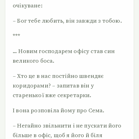
очікуване:
– Бог тебе любить, він завжди з тобою.
***
… Новим господарем офісу став син
великого боса.
– Хто це в нас постійно швендяє
коридорами? – запитав він у
старенької вже секретарки.
І вона розповіла йому про Сема.
– Негайно звільнити і не пускати його
більше в офіс, щоб я його й біля