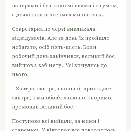
паперами і без, з посмішками і з сумом,
а деякі навіть зі сльозами на очах.
Секретарка по черзі викликала
відвідувачів. Але за день їх пройшло
небагато, осіб п’ять-шість. Коли
робочий день закінчився, великий бос
вийшов з кабінету. Усі кинулись до
нього.
– Завтра, завтра, шановні, приходьте
завтра, і ми обов’язково поговоримо, –
промовив великий бос.
Поступово всі вийшли, за ними і
старенька. У вівторок все повторилось.