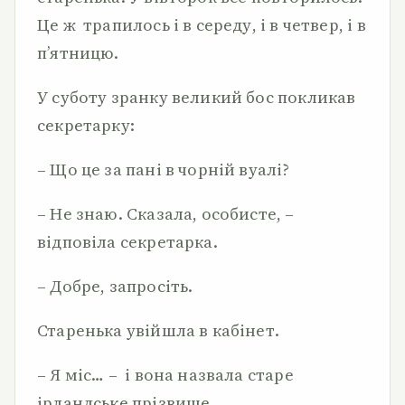
Це ж трапилось і в середу, і в четвер, і в
п’ятницю.
У суботу зранку великий бос покликав
секретарку:
– Що це за пані в чорній вуалі?
– Не знаю. Сказала, особисте, –
відповіла секретарка.
– Добре, запросіть.
Старенька увійшла в кабінет.
– Я міс… – і вона назвала старе
ірландське прізвище.