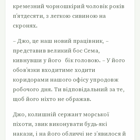
кремезний чорношкірий чоловік років
п’ятдесяти, з легкою сивиною на
скронях.
– Джо, це наш новий працівник, –
представив великий бос Сема,
кивнувши у його бік головою. – У його
обов’язки входитиме ходити
коридорами нашого офісу упродовж
робочого дня. Ти відповідальний за те,
щоб його ніхто не ображав.
Джо, колишній сержант морської
піхоти, звик виконувати будь-які
накази, і на його обличчі не з’явилося й