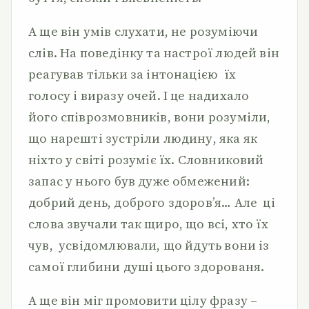
А ще він умів слухати, не розуміючи
слів. На поведінку та настрої людей він
реагував тільки за інтонацією їх
голосу і виразу очей. І це надихало
його співрозмовників, вони розуміли,
що нарешті зустріли людину, яка як
ніхто у світі розуміє їх. Словниковий
запас у нього був дуже обмежений:
добрий день, доброго здоров’я… Але ці
слова звучали так щиро, що всі, хто їх
чув, усвідомлювали, що йдуть вони із
самої глибини душі цього здорованя.
А ще він міг промовити цілу фразу –