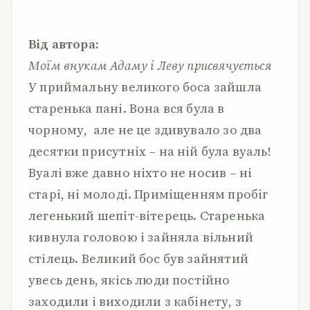
Від автора:
Моїм внукам Адаму і Леву присвячується
У приймальну великого боса зайшла
старенька пані. Вона вся була в
чорному, але не це здивувало зо два
десятки присутніх – на ній була вуаль!
Вуалі вже давно ніхто не носив – ні
старі, ні молоді. Приміщенням пробіг
легенький шепіт-вітерець. Старенька
кивнула головою і зайняла вільний
стілець. Великий бос був зайнятий
увесь день, якісь люди постійно
заходили і виходили з кабінету, з