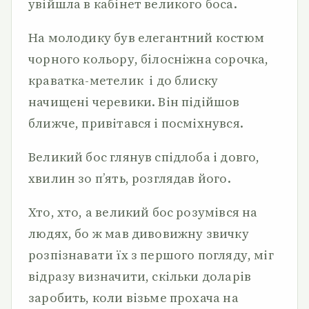
увійшла в кабінет великого боса.
На молодику був елегантний костюм
чорного кольору, білосніжна сорочка,
краватка-метелик і до блиску
начищені черевики. Він підійшов
ближче, привітався і посміхнувся.
Великий бос глянув спідлоба і довго,
хвилин зо п’ять, розглядав його.
Хто, хто, а великий бос розумівся на
людях, бо ж мав дивовижну звичку
розпізнавати їх з першого погляду, міг
відразу визначити, скільки доларів
заробить, коли візьме прохача на