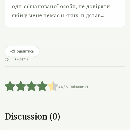
однієї шанованої особи, не довіряти
якій у мене немає ніяких підстав…
Поділитись
561
★
4,6 (21)
4.6
/ 5. Оцінили:
21
Discussion (0)