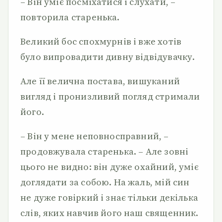
– Він уміє посміхатися і слухати, –
повторила старенька.
Великий бос спохмурнів і вже хотів
було випровадити дивну відвідувачку.
Але її велична постава, вишуканий
вигляд і пронизливий погляд стримали
його.
– Він у мене неповносправний, –
продовжувала старенька. – Але зовні
цього не видно: він дуже охайний, уміє
доглядати за собою. На жаль, мій син
не дуже говіркий і знає тільки декілька
слів, яких навчив його наш священник.