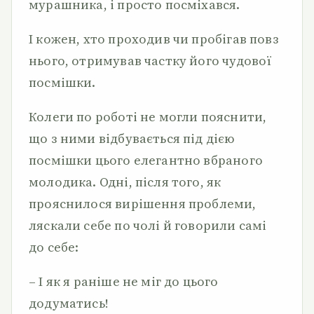
мурашника, і просто посміхався.
І кожен, хто проходив чи пробігав повз
нього, отримував частку його чудової
посмішки.
Колеги по роботі не могли пояснити,
що з ними відбувається під дією
посмішки цього елегантно вбраного
молодика. Одні, після того, як
прояснилося вирішення проблеми,
ляскали себе по чолі й говорили самі
до себе:
– І як я раніше не міг до цього
додуматись!