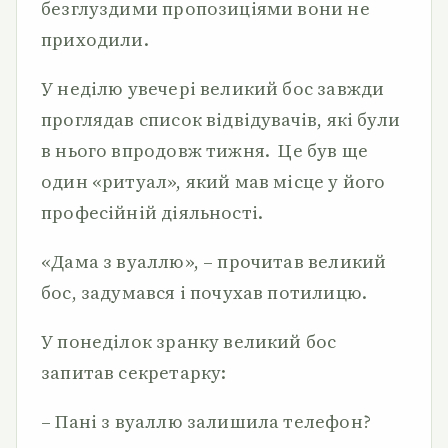
безглуздими пропозиціями вони не
приходили.
У неділю увечері великий бос завжди
проглядав список відвідувачів, які були
в нього впродовж тижня. Це був ще
один «ритуал», який мав місце у його
професійній діяльності.
«Дама з вуаллю», – прочитав великий
бос, задумався і почухав потилицю.
У понеділок зранку великий бос
запитав секретарку:
– Пані з вуаллю залишила телефон?