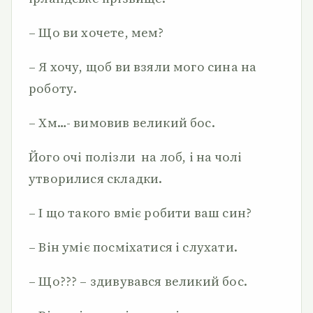
– Що ви хочете, мем?
– Я хочу, щоб ви взяли мого сина на
роботу.
– Хм…- вимовив великий бос.
Його очі полізли на лоб, і на чолі
утворилися складки.
– І що такого вміє робити ваш син?
– Він уміє посміхатися і слухати.
– Що??? – здивувався великий бос.