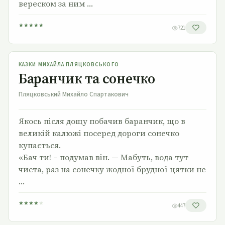
вереском за ним …
★
★
★
★
★
721
Баранчик та сонечко
КАЗКИ МИХАЙЛА ПЛЯЦКОВСЬКОГО
Баранчик та сонечко
Пляцковський Михайло Спартакович
Якось після дощу побачив баранчик, що в
великій калюжі посеред дороги сонечко
купається.
«Бач ти! – подумав він. — Мабуть, вода тут
чиста, раз на сонечку жодної брудної цятки не
…
★
★
★
★
★
447