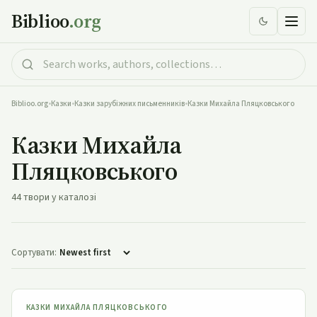
Biblioo
.org
Biblioo.org
•
Казки
•
Казки зарубіжних письменників
•
Казки Михайла Пляцковського
Казки Михайла
Пляцковського
44 твори у каталозі
Сортувати:
Галоша
КАЗКИ МИХАЙЛА ПЛЯЦКОВСЬКОГО