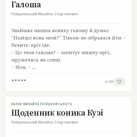
Галоша
Пляцковський Михайло Спартакович
Знайшла мишка велику галошу й думає:
“Навіщо вона мені?” Тільки-но зібралася йти –
бачить: кріт іде.
– Це твоя галоша? – запитує мишку кріт,
мружачись на сонці.
– Моя, – …
★
★
★
★
★
169
Щоденник коника Кузі
КАЗКИ МИХАЙЛА ПЛЯЦКОВСЬКОГО
Щоденник коника Кузі
Пляцковський Михайло Спартакович