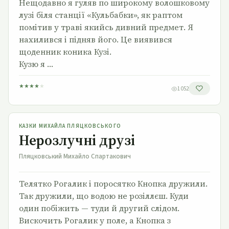
Нещодавно я гуляв по широкому волошковому
лузі біля станції «Кульбабки», як раптом
помітив у траві якийсь дивний предмет. Я
нахилився і підняв його. Це виявився
щоденник коника Кузі.
Кузю я …
★
★
★
★
★
1 052
Нерозлучні друзі
КАЗКИ МИХАЙЛА ПЛЯЦКОВСЬКОГО
Нерозлучні друзі
Пляцковський Михайло Спартакович
Телятко Рогалик і поросятко Кнопка дружили.
Так дружили, що водою не розіллєш. Куди
один побіжить — туди й другий слідом.
Вискочить Рогалик у поле, а Кнопка з