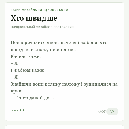
Хто швидше
КАЗКИ МИХАЙЛА ПЛЯЦКОВСЬКОГО
Хто швидше
Пляцковський Михайло Спартакович
Посперечалися якось каченя і жабеня, хто
швидше калюжу перепливе.
Каченя каже:
– Я!
І жабеня каже:
– Я!
Знайшли вони велику калюжу і зупинилися на
краю.
– Тепер давай до …
★
★
★
★
★
364
Мухомор