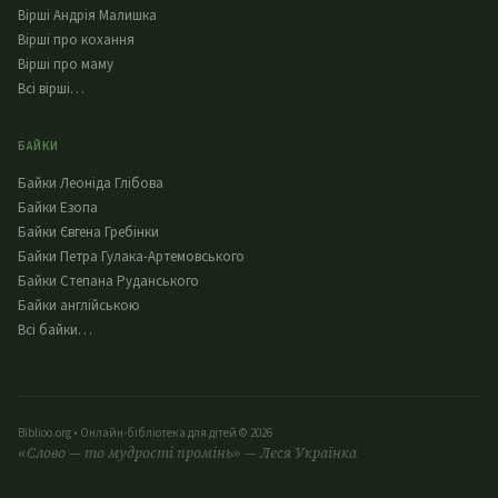
Вірші Андрія Малишка
Вірші про кохання
Вірші про маму
Всі вірші…
БАЙКИ
Байки Леоніда Глібова
Байки Езопа
Байки Євгена Гребінки
Байки Петра Гулака-Артемовського
Байки Степана Руданського
Байки англійською
Всі байки…
Biblioo.org • Онлайн-бібліотека для дітей © 2026
«Слово — то мудрості промінь» — Леся Українка