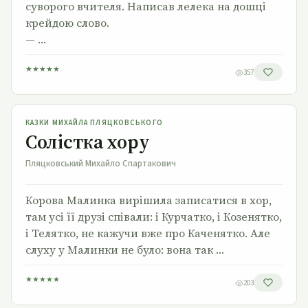
суворого вчителя. Написав лелека на дошці
крейдою слово.
— …
★
★
★
★
★
357
Солістка хору
КАЗКИ МИХАЙЛА ПЛЯЦКОВСЬКОГО
Солістка хору
Пляцковський Михайло Спартакович
Корова Малинка вирішила записатися в хор,
там усі її друзі співали: і Курчатко, і Козенятко,
і Телятко, не кажучи вже про Каченятко. Але
слуху у Малинки не було: вона так …
★
★
★
★
★
203