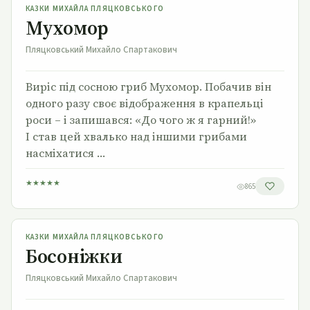
КАЗКИ МИХАЙЛА ПЛЯЦКОВСЬКОГО
Мухомор
Пляцковський Михайло Спартакович
Виріс під сосною гриб Мухомор. Побачив він
одного разу своє відображення в крапельці
роси – і запишався: «До чого ж я гарний!»
І став цей хвалько над іншими грибами
насміхатися …
★
★
★
★
★
865
Босоніжки
КАЗКИ МИХАЙЛА ПЛЯЦКОВСЬКОГО
Босоніжки
Пляцковський Михайло Спартакович