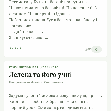
Бегемотику Булочці босоніжки купили.
На кожну лапу по босоніжці. По новенькій. Зі
скрипом. На шкіряній підошві.
Побачило слоненя Лус в бегемотика обнову і
попросило:
— Дай поносити.
Зняв Булочка свої …
★
★
★
★
★
387
Лелека та його учні
КАЗКИ МИХАЙЛА ПЛЯЦКОВСЬКОГО
Лелека та його учні
Пляцковський Михайло Спартакович
Задумав учений лелека лісову школу відкрити.
Вирішив – зробив. Зібрав він малюків на
перший урок. Сіли за парти і дивляться на