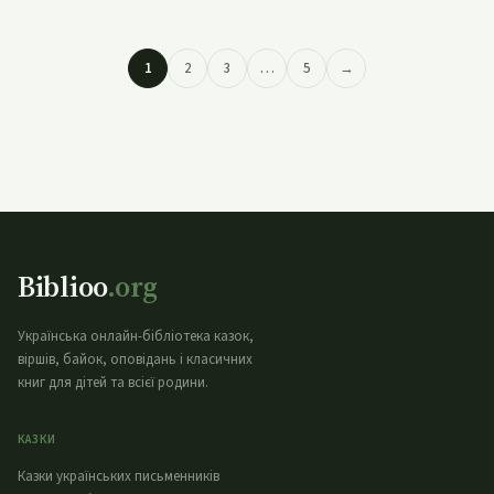
1
2
3
…
5
→
Biblioo
.org
Українська онлайн-бібліотека казок,
віршів, байок, оповідань і класичних
книг для дітей та всієї родини.
КАЗКИ
Казки українських письменників