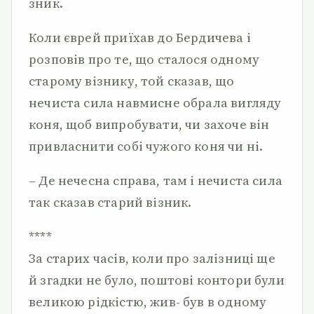
зник.
Коли єврей приїхав до Бердичева і
розповів про те, що сталося одному
старому візнику, той сказав, що
нечиста сила навмисне обрала вигляду
коня, щоб випробувати, чи захоче він
привласнити собі чужого коня чи ні.
– Де нечесна справа, там і нечиста сила
так сказав старий візник.
****
За старих часів, коли про залізниці ще
й згадки не було, поштові контори були
великою рідкістю, жив- був в одному