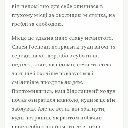
він непомітно для себе опинився в
глухому місці за околицею містечка, на
греблі за слободою.
Місце це здавна мало славу нечистого.
Спаси Господи потрапити туди вночі із
середи на четвер, або з суботи на
неділю, коли, як відомо, нечиста сила
частіше і охочіше показується і
сміливіше шкодить людям.
Притомившись, наш бідолашний ходун
почав озиратися навколо, куди ж це він
заблукав. Але не встиг він збагнути,
куди потрапив, як раптом побачив
перед собою знайомого селянина-