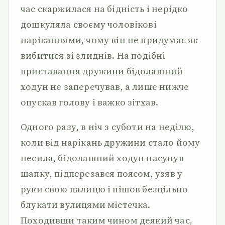
час скаржилася на бідність і нерідко
дошкуляла своєму чоловікові
наріканнями, чому він не придумає як
вибитися зі злиднів. На подібні
приставання дружини бідолашний
ходун не заперечував, а лише нижче
опускав голову і важко зітхав.
Одного разу, в ніч з суботи на неділю,
коли від нарікань дружини стало йому
несила, бідолашний ходун насунув
шапку, підперезався поясом, узяв у
руки свою палицю і пішов безцільно
блукати вулицями містечка.
Походивши таким чином деякий час,