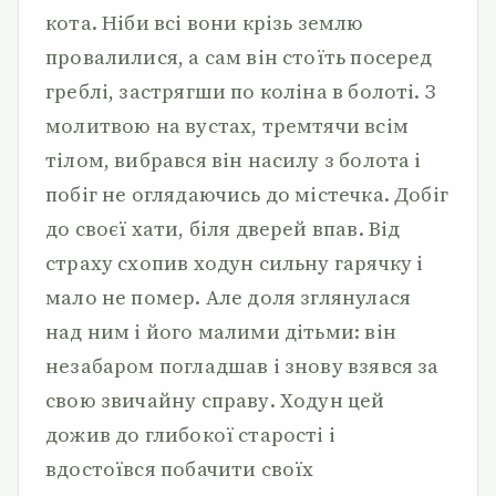
кота. Ніби всі вони крізь землю
провалилися, а сам він стоїть посеред
греблі, застрягши по коліна в болоті. З
молитвою на вустах, тремтячи всім
тілом, вибрався він насилу з болота і
побіг не оглядаючись до містечка. Добіг
до своєї хати, біля дверей впав. Від
страху схопив ходун сильну гарячку і
мало не помер. Але доля зглянулася
над ним і його малими дітьми: він
незабаром погладшав і знову взявся за
свою звичайну справу. Ходун цей
дожив до глибокої старості і
вдостоївся побачити своїх