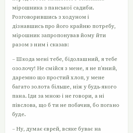
мірошника з панської садиби.
Розговорившись з ходуном і
дізнавшись про його крайню потребу,
мірошник запропонував йому йти
разом з ним і сказав:
– Шкода мені тебе, бідолашний, я тебе
озолочу! Не смійся з мене, я не п’яний,
даремно що простий хлоп, у мене
багато золота більше, ніж у будь-якого
пана. Іди за мною і не говори, а ні
півслова, що б ти не побачив, бо погано
буде.
– Ну, думає єврей, всяке буває на