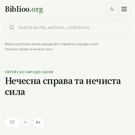
Biblioo
.org
Biblioo.org
•
Казки
•
Казки народів світу
•
Єврейські народні казки
•
Нечесна справа та нечиста сила
Нечесна справа та нечиста сила
ЄВРЕЙСЬКІ НАРОДНІ КАЗКИ
Нечесна справа та нечиста
сила
A-
A+