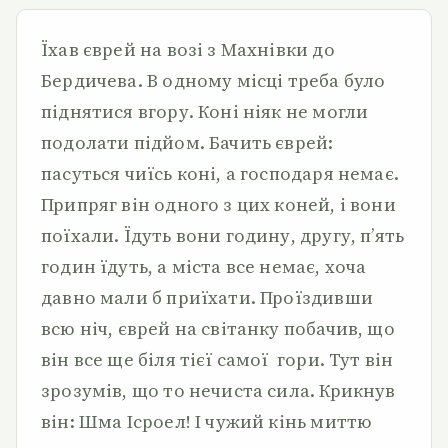
Їхав єврей на возі з Махнівки до
Бердичева. В одному місці треба було
піднятися вгору. Коні ніяк не могли
подолати підйом. Бачить єврей:
пасуться чиїсь коні, а господаря немає.
Припряг він одного з цих коней, і вони
поїхали. Їдуть вони годину, другу, п’ять
годин їдуть, а міста все немає, хоча
давно мали б приїхати. Проїздивши
всю ніч, єврей на світанку побачив, що
він все ще біля тієї самої гори. Тут він
зрозумів, що то нечиста сила. Крикнув
він: Шма Ісроел! І чужий кінь миттю