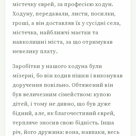
містечку єврей, за професією ходун.
Ходуну, передавали, листи, посилки,
гроші, а він доставляв їх у сусідні села,
містечка, найближчі маєтки та
навколишні міста, за що отримував
невелику плату.
Заробітки у нашого ходуна були
мізерні, бо він ходив пішки і виконував
доручення повільно. Обтяжений він
був величезним сімейством: купою
дітей, і тому не дивно, що був дуже
бідний, але, як благочестивий єврей,
терпляче зносив свою бідність. Інша
річ, його дружина: вона, навпаки, весь