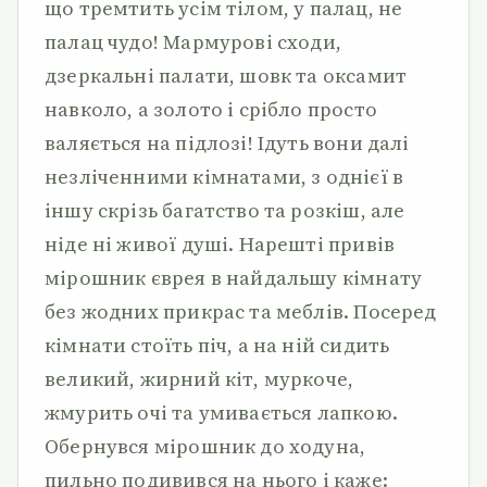
що тремтить усім тілом, у палац, не
палац чудо! Мармурові сходи,
дзеркальні палати, шовк та оксамит
навколо, а золото і срібло просто
валяється на підлозі! Ідуть вони далі
незліченними кімнатами, з однієї в
іншу скрізь багатство та розкіш, але
ніде ні живої душі. Нарешті привів
мірошник єврея в найдальшу кімнату
без жодних прикрас та меблів. Посеред
кімнати стоїть піч, а на ній сидить
великий, жирний кіт, муркоче,
жмурить очі та умивається лапкою.
Обернувся мірошник до ходуна,
пильно подивився на нього і каже: