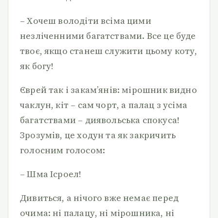
– Хочеш володіти всіма цими
незліченними багатствами. Все це буде
твоє, якщо станеш служити цьому коту,
як богу!
Єврей так і закам’янів: мірошник видно
чаклун, кіт – сам чорт, а палац з усіма
багатствами – диявольська спокуса!
Зрозумів, це ходун та як закричить
голосним голосом:
– Шма Ісроел!
Дивиться, а нічого вже немає перед
очима: ні палацу, ні мірошника, ні