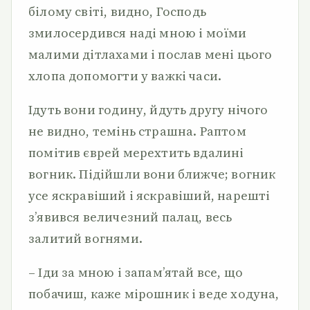
білому світі, видно, Господь
змилосердився наді мною і моїми
малими дітлахами і послав мені цього
хлопа допомогти у важкі часи.
Ідуть вони годину, йдуть другу нічого
не видно, темінь страшна. Раптом
помітив єврей мерехтить вдалині
вогник. Підійшли вони ближче; вогник
усе яскравіший і яскравіший, нарешті
з’явився величезний палац, весь
залитий вогнями.
– Іди за мною і запам’ятай все, що
побачиш, каже мірошник і веде ходуна,