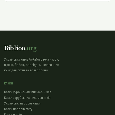
Biblioo
.org
Українська онлайн-бібліотека казок,
віршів, байок, оповідань і класичних
книг для дітей та всієї родини.
КАЗКИ
Казки українських письменників
Казки зарубіжних письменників
Українські народні казки
Казки народів світу
Казки на ніч