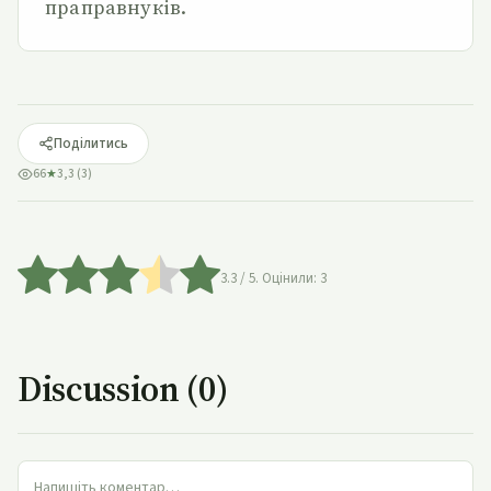
праправнуків.
Поділитись
66
★
3,3 (3)
3.3
/ 5. Оцінили:
3
Discussion (0)