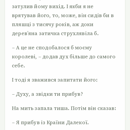
затулив йому вихід. І якби я не
врятував його, то, може, він сидів би в
пляшці з тисячу років, аж доки
дерев’яна затичка струхлявіла б.
– А це не сподобалося б моєму
королеві, – додав дух більше до самого
себе.
І тоді я зважився запитати його:
– Духу, а звідки ти прибув?
На мить запала тиша. Потім він сказав:
– Я прибув із Країни Далекої.