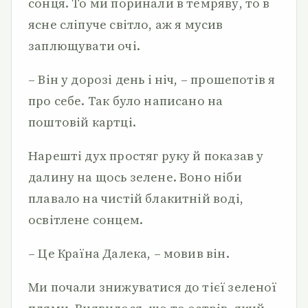
сонця. То ми поринали в темряву, то в
ясне сліпуче світло, аж я мусив
заплющувати очі.
– Він у дорозі день і ніч, – прошепотів я
про себе. Так було написано на
поштовій картці.
Нарешті дух простяг руку й показав у
далину на щось зелене. Воно ніби
плавало на чистій блакитній воді,
освітлене сонцем.
– Це Країна Далека, – мовив він.
Ми почали знижуватися до тієї зеленої