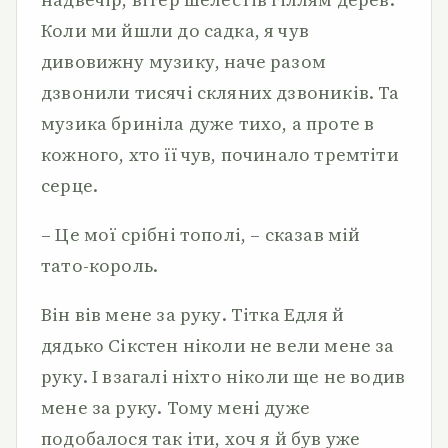
Коли ми йшли до садка, я чув
дивовижну музику, наче разом
дзвонили тисячі скляних дзвоників. Та
музика бриніла дуже тихо, а проте в
кожного, хто її чув, починало тремтіти
серце.
– Це мої срібні тополі, – сказав мій
тато-король.
Він вів мене за руку. Тітка Едля й
дядько Сікстен ніколи не вели мене за
руку. І взагалі ніхто ніколи ще не водив
мене за руку. Тому мені дуже
подобалося так іти, хоч я й був уже