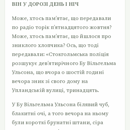
ВІН У ДОРОЗІ ДЕНЬ І НІЧ
Може, хтось пам’ятає, що передавали
по радіо торік п’ятнадцятого жовтня?
Може, хтось пам’ятає, що йшлося про
зниклого хлопчика? Ось, що тоді
передавали: «Стокгольмська поліція
розшукує дев’ятирічного Бу Вільгельма
Ульсона, що вчора о шостій годині
вечора зник зі свого дому на
Упландській вулиці, тринадцять.
У Бу Вільгельма Ульсона білявий чуб,
блакитні очі, а того вечора на ньому
були короткі брунатні штани, сіра