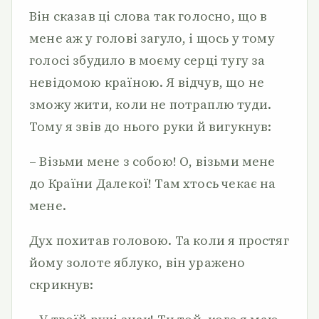
Він сказав ці слова так голосно, що в
мене аж у голові загуло, і щось у тому
голосі збудило в моєму серці тугу за
невідомою країною. Я відчув, що не
зможу жити, коли не потраплю туди.
Тому я звів до нього руки й вигукнув:
– Візьми мене з собою! О, візьми мене
до Країни Далекої! Там хтось чекає на
мене.
Дух похитав головою. Та коли я простяг
йому золоте яблуко, він уражено
скрикнув: