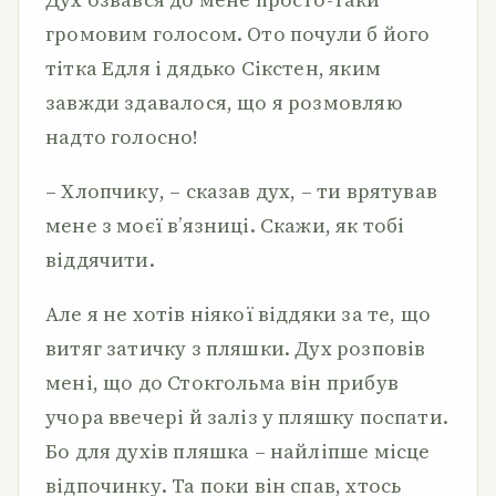
громовим голосом. Ото почули б його
тітка Едля і дядько Сікстен, яким
завжди здавалося, що я розмовляю
надто голосно!
– Хлопчику, – сказав дух, – ти врятував
мене з моєї в’язниці. Скажи, як тобі
віддячити.
Але я не хотів ніякої віддяки за те, що
витяг затичку з пляшки. Дух розповів
мені, що до Стокгольма він прибув
учора ввечері й заліз у пляшку поспати.
Бо для духів пляшка – найліпше місце
відпочинку. Та поки він спав, хтось