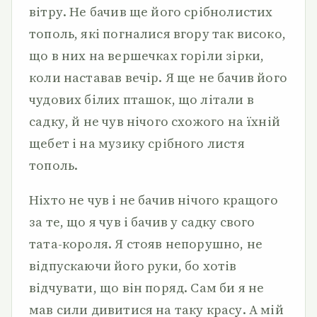
вітру. Не бачив ще його срібнолистих
тополь, які погналися вгору так високо,
що в них на вершечках горіли зірки,
коли наставав вечір. Я ще не бачив його
чудових білих пташок, що літали в
садку, й не чув нічого схожого на їхній
щебет і на музику срібного листя
тополь.
Ніхто не чув і не бачив нічого кращого
за те, що я чув і бачив у садку свого
тата-короля. Я стояв непорушно, не
відпускаючи його руки, бо хотів
відчувати, що він поряд. Сам би я не
мав сили дивитися на таку красу. А мій