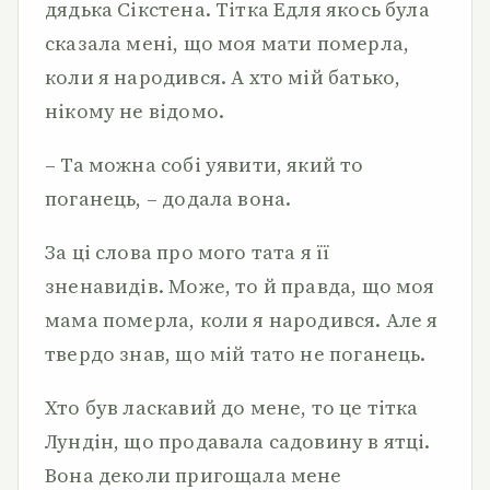
дядька Сікстена. Тітка Едля якось була
сказала мені, що моя мати померла,
коли я народився. А хто мій батько,
нікому не відомо.
– Та можна собі уявити, який то
поганець, – додала вона.
За ці слова про мого тата я її
зненавидів. Може, то й правда, що моя
мама померла, коли я народився. Але я
твердо знав, що мій тато не поганець.
Хто був ласкавий до мене, то це тітка
Лундін, що продавала садовину в ятці.
Вона деколи пригощала мене