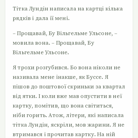
Тітка Лундін написала на картці кілька
рядків і дала її мені.
– Прощавай, Бу Вільгельме Ульсоне, –
мовила вона. – Прощавай, Бу
Вільгельме Ульсоне.
Я трохи розгубився. Бо вона ніколи не
називала мене інакше, як Буссе. Я
пішов до поштової скриньки за квартал
від ятки. І коли вже мав опустити в неї
картку, помітив, що вона світиться,
ніби горить. Атож, літери, які написала
тітка Лундін, яскріли, мов жарини. Я не
втримався і прочитав картку. На ній