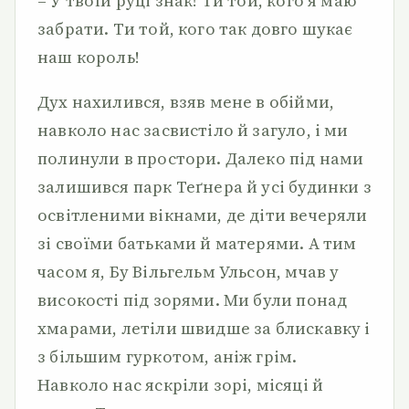
– У твоїй руці знак! Ти той, кого я маю
забрати. Ти той, кого так довго шукає
наш король!
Дух нахилився, взяв мене в обійми,
навколо нас засвистіло й загуло, і ми
полинули в простори. Далеко під нами
залишився парк Теґнера й усі будинки з
освітленими вікнами, де діти вечеряли
зі своїми батьками й матерями. А тим
часом я, Бу Вільгельм Ульсон, мчав у
високості під зорями. Ми були понад
хмарами, летіли швидше за блискавку і
з більшим гуркотом, аніж грім.
Навколо нас яскріли зорі, місяці й