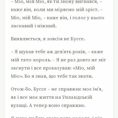
– Mio, мій Mio, як ти знову вигнався, –
каже він, коли ми міряємо мій зріст. –
Mio, мій Mio, – каже він, і голос у нього
ласкавий і ніжний.
Виявляється, я зовсім не Буссе.
– Я шукав тебе аж дев’ять років, – каже
мій тато-король. – Я не раз довго не міг
заснути і все проказував: «Mio, мій
Mio». Бо я знав, що тебе так звати.
Отож-бо. Буссе – не справжнє моє ім’я,
як і все моє життя на Упландській
вулиці. А тепер воно справжнє.