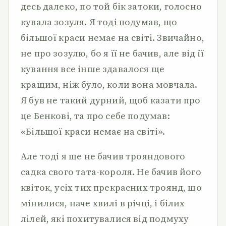
десь далеко, по той бік затоки, голосно
кувала зозуля. Я тоді подумав, що
більшої краси немає на світі. Звичайно,
не про зозулю, бо я її не бачив, але від її
кування все інше здавалося ще
кращим, ніж було, коли вона мовчала.
Я був не такий дурний, щоб казати про
це Бенкові, та про себе подумав:
«Більшої краси немає на світі».
Але тоді я ще не бачив трояндового
садка свого тата-короля. Не бачив його
квіток, усіх тих прекрасних троянд, що
мінилися, наче хвилі в річці, і білих
лілей, які похитувалися від подмуху