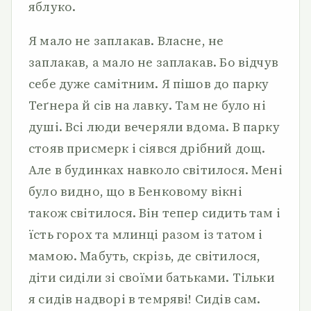
яблуко.
Я мало не заплакав. Власне, не
заплакав, а мало не заплакав. Бо відчув
себе дуже самітним. Я пішов до парку
Теґнера й сів на лавку. Там не було ні
душі. Всі люди вечеряли вдома. В парку
стояв присмерк і сіявся дрібний дощ.
Але в будинках навколо світилося. Мені
було видно, що в Бенковому вікні
також світилося. Він тепер сидить там і
їсть горох та млинці разом із татом і
мамою. Мабуть, скрізь, де світилося,
діти сиділи зі своїми батьками. Тільки
я сидів надворі в темряві! Сидів сам.