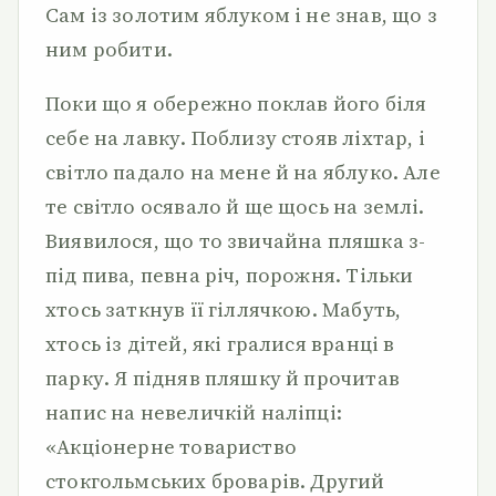
Сам із золотим яблуком і не знав, що з
ним робити.
Поки що я обережно поклав його біля
себе на лавку. Поблизу стояв ліхтар, і
світло падало на мене й на яблуко. Але
те світло осявало й ще щось на землі.
Виявилося, що то звичайна пляшка з-
під пива, певна річ, порожня. Тільки
хтось заткнув її гіллячкою. Мабуть,
хтось із дітей, які гралися вранці в
парку. Я підняв пляшку й прочитав
напис на невеличкій наліпці:
«Акціонерне товариство
стокгольмських броварів. Другий