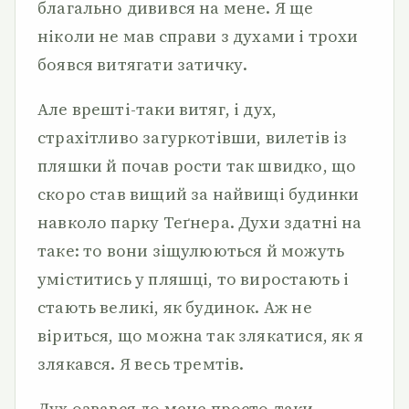
благально дивився на мене. Я ще
ніколи не мав справи з духами і трохи
боявся витягати затичку.
Але врешті-таки витяг, і дух,
страхітливо загуркотівши, вилетів із
пляшки й почав рости так швидко, що
скоро став вищий за найвищі будинки
навколо парку Теґнера. Духи здатні на
таке: то вони зіщулюються й можуть
уміститись у пляшці, то виростають і
стають великі, як будинок. Аж не
віриться, що можна так злякатися, як я
злякався. Я весь тремтів.
Дух озвався до мене просто-таки