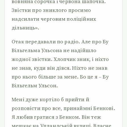
вовняна сорочка і червона шапочка.
Звістки про зниклого просимо
надсилати черговим поліційних
дільниць».
Отак передавали по радіо. Але про Бу
Вільгельма Ульсона не надійшло
жодної звістки. Хлопчик зник, і ніхто
не знав, куди він дівся. Ніхто не знав
про нього більше за мене. Бо це я – Бу
Вільгельм Ульсон.
Мені дуже кортіло б прийти й
розповісти про все, принаймні Бенкові.
Я любив гратися з Бенком. Він теж
мешкає на Упландській вулиці. Власне,