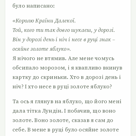
було написано:
«Королю Країни Далекої.
Той, кого ти так довго шукаєш, у дорозі.
Він у дорозі день і ніч і несе в руці знак –
осяйне золоте яблуко».
Я нічого не втямив. Але мене чомусь
обсипало морозом, і я квапливо вкинув
картку до скриньки. Хто в дорозі день і
ніч? І хто несе в руці золоте яблуко?
Та ось я глянув на яблуко, що його мені
дала тітка Лундін. І побачив, що воно
золоте. Воно золоте, сказав я сам до
себе. В мене в руці було осяйне золоте