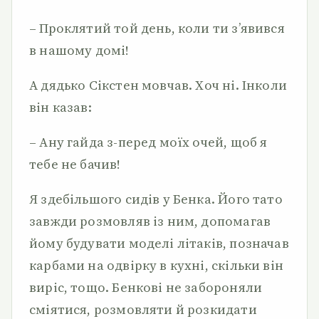
– Проклятий той день, коли ти з’явився
в нашому домі!
А дядько Сікстен мовчав. Хоч ні. Інколи
він казав:
– Ану гайда з-перед моїх очей, щоб я
тебе не бачив!
Я здебільшого сидів у Бенка. Його тато
завжди розмовляв із ним, допомагав
йому будувати моделі літаків, позначав
карбами на одвірку в кухні, скільки він
виріс, тощо. Бенкові не забороняли
сміятися, розмовляти й розкидати