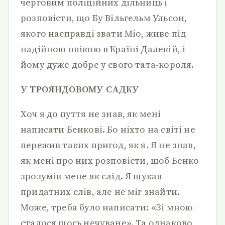
черговим поліційних дільниць і
розповісти, що Бу Вільгельм Ульсон,
якого насправді звати Mio, живе під
надійною опікою в Країні Далекій, і
йому дуже добре у свого тата-короля.
У ТРОЯНДОВОМУ САДКУ
Хоч я до пуття не знав, як мені
написати Бенкові. Бо ніхто на світі не
пережив таких пригод, як я. Я не знав,
як мені про них розповісти, щоб Бенко
зрозумів мене як слід. Я шукав
придатних слів, але не міг знайти.
Може, треба було написати: «Зі мною
сталося щось нечуване». Та однаково