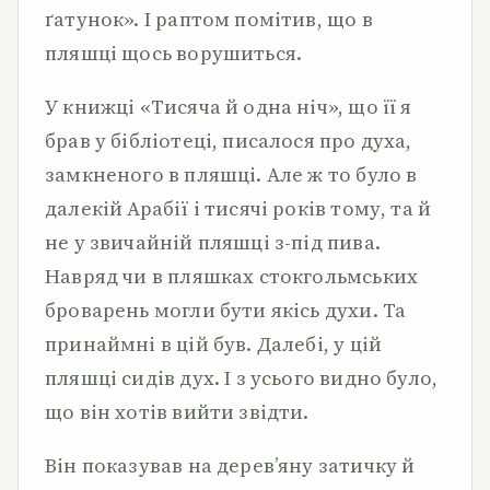
ґатунок». І раптом помітив, що в
пляшці щось ворушиться.
У книжці «Тисяча й одна ніч», що її я
брав у бібліотеці, писалося про духа,
замкненого в пляшці. Але ж то було в
далекій Арабії і тисячі років тому, та й
не у звичайній пляшці з-під пива.
Навряд чи в пляшках стокгольмських
броварень могли бути якісь духи. Та
принаймні в цій був. Далебі, у цій
пляшці сидів дух. І з усього видно було,
що він хотів вийти звідти.
Він показував на дерев’яну затичку й