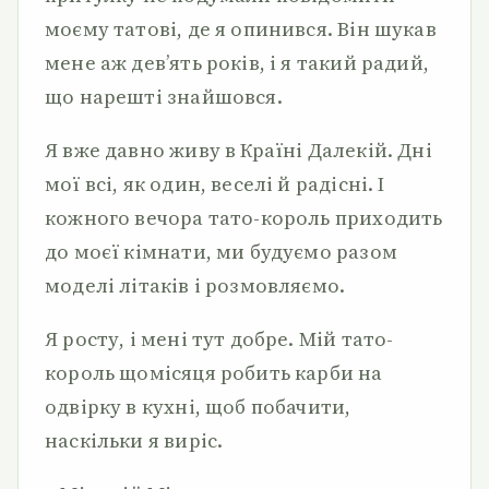
моєму татові, де я опинився. Він шукав
мене аж дев’ять років, і я такий радий,
що нарешті знайшовся.
Я вже давно живу в Країні Далекій. Дні
мої всі, як один, веселі й радісні. І
кожного вечора тато-король приходить
до моєї кімнати, ми будуємо разом
моделі літаків і розмовляємо.
Я росту, і мені тут добре. Мій тато-
король щомісяця робить карби на
одвірку в кухні, щоб побачити,
наскільки я виріс.