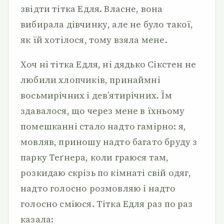
звідти тітка Едля. Власне, вона
вибирала дівчинку, але не було такої,
як їй хотілося, тому взяла мене.
Хоч ні тітка Едля, ні дядько Сікстен не
любили хлопчиків, принаймні
восьмирічних і дев’ятирічних. Їм
здавалося, що через мене в їхньому
помешканні стало надто гамірно: я,
мовляв, приношу надто багато бруду з
парку Теґнера, коли граюся там,
розкидаю скрізь по кімнаті свій одяг,
надто голосно розмовляю і надто
голосно сміюся. Тітка Едля раз по раз
казала: