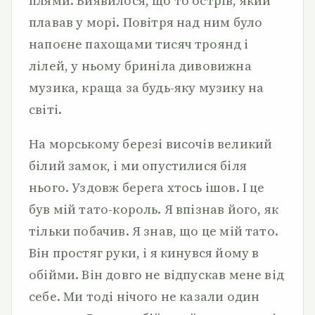
плями. Виявилося, що то острів, який
плавав у морі. Повітря над ним було
напоєне пахощами тисяч троянд і
лілей, у ньому бриніла дивовижна
музика, краща за будь-яку музику на
світі.
На морському березі височів великий
білий замок, і ми опустилися біля
нього. Уздовж берега хтось ішов. І це
був мій тато-король. Я впізнав його, як
тільки побачив. Я знав, що це мій тато.
Він простяг руки, і я кинувся йому в
обійми. Він довго не відпускав мене від
себе. Ми тоді нічого не казали один