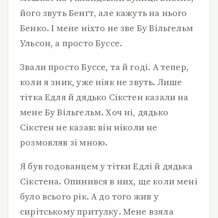
його звуть Бенґт, але кажуть на нього
Бенко. І мене ніхто не зве Бу Вільгельм
Ульсон, а просто Буссе.
Звали просто Буссе, та й годі. А тепер,
коли я зник, уже ніяк не звуть. Лише
тітка Едля й дядько Сікстен казали на
мене Бу Вільгельм. Хоч ні, дядько
Сікстен не казав: він ніколи не
розмовляв зі мною.
Я був годованцем у тітки Едлі й дядька
Сікстена. Опинився в них, ще коли мені
було всього рік. А до того жив у
сирітському притулку. Мене взяла