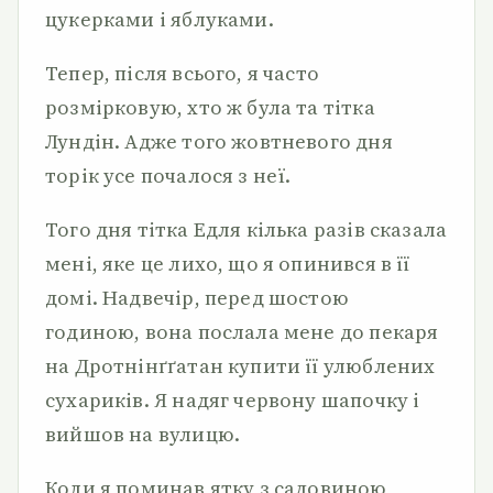
цукерками і яблуками.
Тепер, після всього, я часто
розмірковую, хто ж була та тітка
Лундін. Адже того жовтневого дня
торік усе почалося з неї.
Того дня тітка Едля кілька разів сказала
мені, яке це лихо, що я опинився в її
домі. Надвечір, перед шостою
годиною, вона послала мене до пекаря
на Дротнінґґатан купити її улюблених
сухариків. Я надяг червону шапочку і
вийшов на вулицю.
Коли я поминав ятку з садовиною,