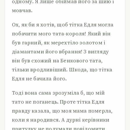
одному. Я лише обіймав його за шию і
мовчав.
Ох, як би я хотів, щоб тітка Едля могла
побачити мого тата-короля! Який він
був гарний, як мерехтіло золотом і
діамантами його вбрання! З вигляду
він був схожий на Бенкового тата,
тільки вродливіший. Шкода, що тітка
Едля не бачила його.
Тоді вона сама зрозуміла б, що мій
тато не поганець. Проте тітка Едля
правду казала, що моя мама померла,
коли я народився. А дурні керівники
притулку не подумали повідомити