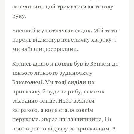
завеликий, щоб триматися за татову
руку.
Високий мур оточував садок. Мій тато-
король відімкнув невеличку хвіртку, і
ми зайшли досередини.
Колись давно я поїхав був із Бенком до
їхнього літнього будиночка у
Ваксгольмі. Ми тоді сиділи на
прискалку й вудили рибу, саме як
заходило сонце. Небо взялося
загравою, а вода стала зовсім
нерухома. Якраз цвіла шипшина, і її
повно росло відразу за прискалком. А