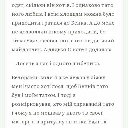
одяг, скільки він хотів. І однаково тато
його любив. І всім хлопцям можна було
приходити гратися до Бенка. А до мене
не дозволяли нікому приходити, бо
тітка Едля казала, що в них не дитячий
майданчик. А дядько Сікстен додавав:
– Досить з нас і одного шибеника.
Вечорами, коли я вже лежав у ліжку,
мені часто хотілося, щоб Бенків тато
був і моїм татом. І тоді я
розмірковував, хто мій справжній тато
і чому я не мешкав у нього і в своєї
матері, а в притулку і в тітки Едлі та