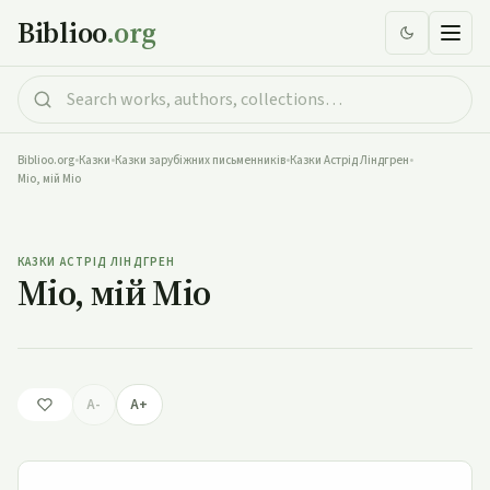
Biblioo
.org
Biblioo.org
•
Казки
•
Казки зарубіжних письменників
•
Казки Астрід Ліндгрен
•
Mio, мій Mio
Mio, мій Mio
КАЗКИ АСТРІД ЛІНДГРЕН
Mio, мій Mio
A-
A+