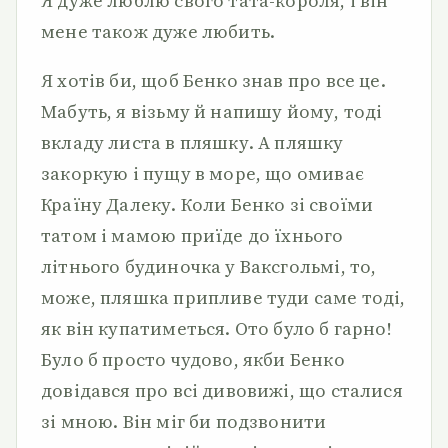
Я дуже люблю свого тата-короля, і він
мене також дуже любить.
Я хотів би, щоб Бенко знав про все це.
Мабуть, я візьму й напишу йому, тоді
вкладу листа в пляшку. А пляшку
закоркую і пущу в море, що омиває
Країну Далеку. Коли Бенко зі своїми
татом і мамою приїде до їхнього
літнього будиночка у Ваксгольмі, то,
може, пляшка припливе туди саме тоді,
як він купатиметься. Ото було б гарно!
Було б просто чудово, якби Бенко
довідався про всі дивовижі, що сталися
зі мною. Він міг би подзвонити