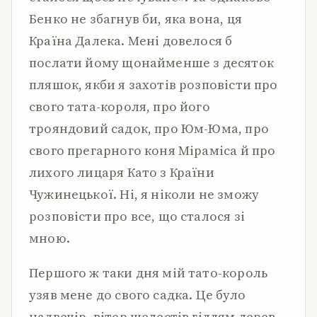
Бенко не збагнув би, яка вона, ця
Країна Далека. Мені довелося б
послати йому щонайменше з десяток
пляшок, якби я захотів розповісти про
свого тата-короля, про його
трояндовий садок, про Юм-Юма, про
свого прегарного коня Міраміса й про
лихого лицаря Като з Країни
Чужинецької. Ні, я ніколи не зможу
розповісти про все, що сталося зі
мною.
Першого ж таки дня мій тато-король
узяв мене до свого садка. Це було
надвечір, вітер шелестів гіллям дерев.