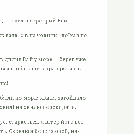
о, — сказав хоробрий Вай.
іж взяв, сів на човник і по­їхав по
 відплив Вай у море — берег уже
ся він і почав вітра просити:
іше!
обігли по морю хвилі, загой­дало
 хвилі на хвилю перекидати.
є, старається, а вітер його все
ть. Сховався берег з очей, на­