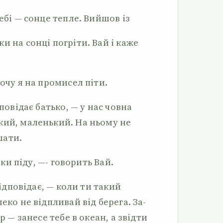
ебі — сонце тепле. Вийшов із
и на сонці погріти. Вай і каже
Хочу я на промисел піти.
повідає батько, — у нас чов­на
кий, маленький. На ньому не
шати.
таки піду, —- говорить Вай.
відповідає, — коли ти такий
еко не відпливай від берега. За­
р — занесе тебе в океан, а звідти