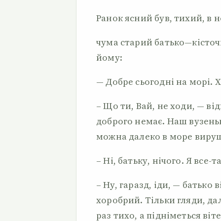
Ранок ясний був, тихий, в н
чума старий батько—кісточк
йому:
— Добре сьогодні на морі. 
– Що ти, Вай, не ходи, — від
доброго немає. Наш вузень
можна далеко в море виру
– Ні, батьку, нічого. Я все-
– Ну, гаразд, іди, — батько 
хоробрий. Тільки гляди, дал
раз тихо, а підніметься віте