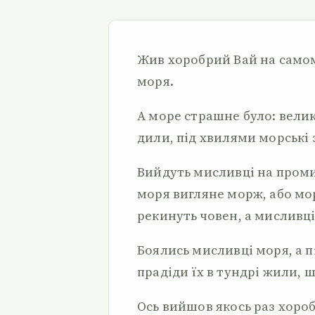
Жив хоробрий Вай на самому
моря.
А море страшне було: велик
дили, під хвилями морські 
Вийдуть мисливці на промис
моря вигляне морж, або мор
рекинуть човен, а мисливці
Боялись мисливці моря, а піт
прадіди їх в тундрі жили, ш
Ось вийшов якось раз хоробр