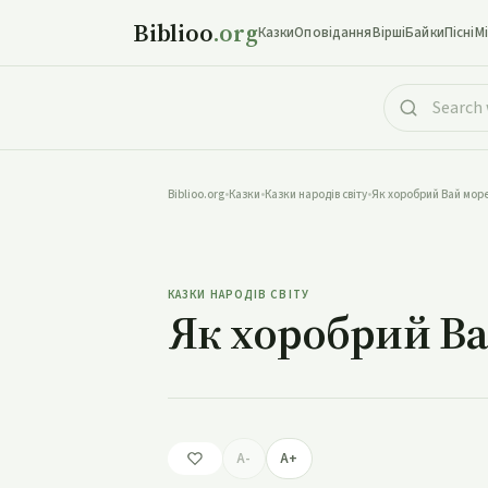
Biblioo
.org
Казки
Оповідання
Вірші
Байки
Пісні
М
Biblioo.org
•
Казки
•
Казки народів світу
•
Як хоробрий Вай мор
Як хоробр
КАЗКИ НАРОДІВ СВІТУ
Як хоробрий Ва
A-
A+