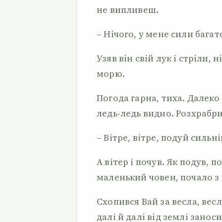
не випливеш.
– Нічого, у мене сили багат
Узяв він свій лук і стріли, н
морю.
Погода гарна, тиха. Далеко
ледь-ледь видно. Розхрабрив
– Вітре, вітре, подуй сильн
А вітер і почув. Як подув, п
маленький човен, почало з
Схопився Вай за весла, веслу
далі й далі від землі заноси