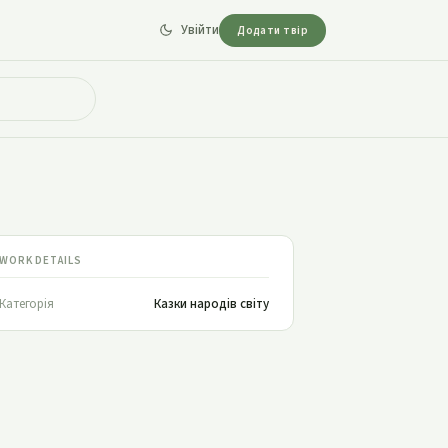
Увійти
Додати твір
WORK DETAILS
Категорія
Казки народів світу