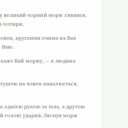
ту великий чорний морж з’я­вився.
 а чотири.
човен, круглими очима на Вая
 Ваю.
— каже Вай моржу, — я люди­на
ю тушею на човен навалюється,
однією рукою за ікла, а дру­гою
ій голові ударив. Ляснув морж