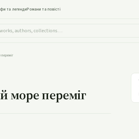
іфи та легенди
Романи та повісті
е переміг
ий Вай море переміг
й море переміг