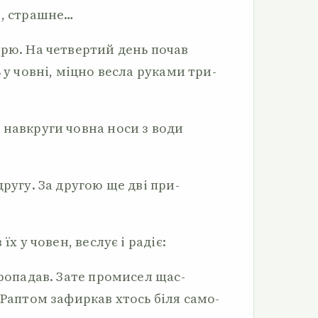
е, страшне…
орю. На четвертий день почав
 у човні, міцно весла руками три­
 навкруги човна носи з води
ругу. За другою ще дві при­
їх у човен, веслує і радіє:
пропадав. Зате промисел щас­
 Раптом зафиркав хтось біля само­