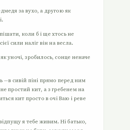
дмедя за вухо, а другою як
і.
ішати, коли б і ще хтось не
ієї сили наліг він на весла.
як уночі, зробилось, сонце не­наче
ть —в сивій піні прямо перед ним
не простий кит, а з гребенем на
иться кит просто в очі Ваю і реве
відпущу я тебе живим. Ні батько,