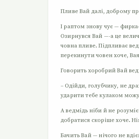
Пливе Вай далі, доброму п
І раптом знову чує — фирка
Озирнувся Вай —-а це вели
човна пливе. Підпливає вед
перекинути човен хоче, Вая в
Говорить хоробрий Вай ве
– Одійди, голубчику, не др
ударити тебе кулаком можу
А ведмідь ніби й не розуміє.
добратися скоріше хоче. Нія
Бачить Вай — нічого не вдіє