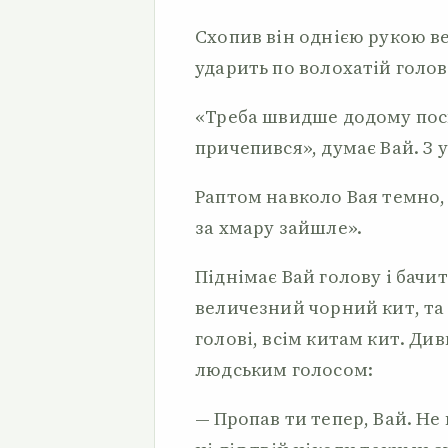
Схопив він однією рукою ве
ударить по волохатій голов
«Треба швидше додому посп
причепився», думає Вай. З ус
Раптом навколо Вая темно, 
за хмару зайшле».
Піднімає Вай голову і бачи
величезний чорний кит, та 
голові, всім китам кит. Див
людським голосом:
— Пропав ти тепер, Вай. Не 