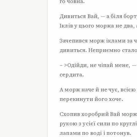
го човна.
Дивиться Вай, — а біля бор
Іклів у цього моржа не два,
Зачепився морж іклами за 
дивиться. Неприємно стало
– >Одійди, не чіпай мене, 
сердита.
А морж наче й не чує, всіє
перекинути його хоче.
Схопив хоробрий Вай моржа 
рукою з усієї сили по кругл
лапами по воді і потонув.