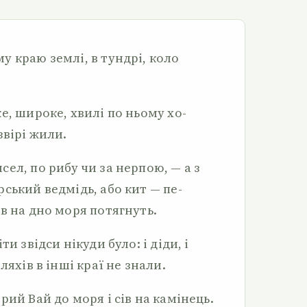
 краю землі, в тундрі, коло
е, широке, хвилі по ньому хо­
звірі жили.
ел, по рибу чи за нерпою, — а з
ський ведмідь, або кит — пе­
в на дно моря потягнуть.
и звідси нікуди було: і діди, і
ляхів в інші краї не знали.
ий Вай до моря і сів на ка­мінець.