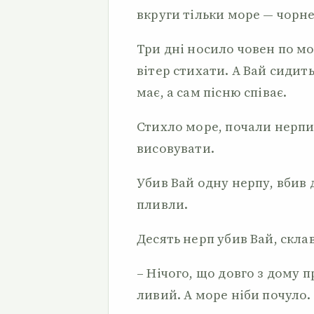
вкруги тільки море — чорн
Три дні носило човен по м
вітер стихати. А Вай сидить
має, а сам пісню співає.
Стихло море, почали нерпи
висовувати.
Убив Вай одну нерпу, вбив д
пливли.
Десять нерп убив Вай, склав 
– Нічого, що довго з дому 
ливий. А море ніби почуло.