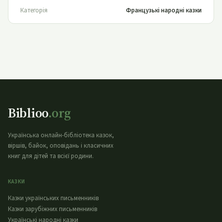
Категорія
Французькі народні казки
Biblioo
.org
Українська онлайн-бібліотека казок,
віршів, байок, оповідань і класичних
книг для дітей та всієї родини.
КАЗКИ
Казки українських письменників
Казки зарубіжних письменників
Українські народні казки