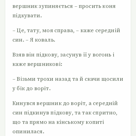
вершник зупиняється – просить коня
підкувати.
– Це, тату, моя справа, – каже середній
син. – Я коваль.
Взяв він підкову, засунув її у вогонь і
каже вершникові:
– Візьми трохи назад та й скачи щосили
у бік до воріт.
Кинувся вершник до воріт, а середній
син підкинув підкову, та так спритно,
що та прямо на кінському копиті
опинилася.