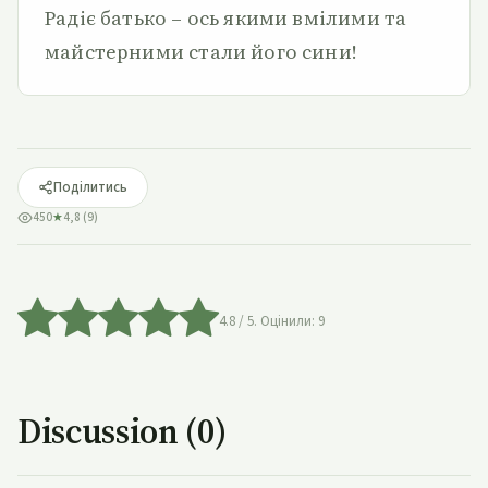
Радіє батько – ось якими вмілими та
майстерними стали його сини!
Поділитись
450
★
4,8 (9)
4.8
/ 5. Оцінили:
9
Discussion (0)