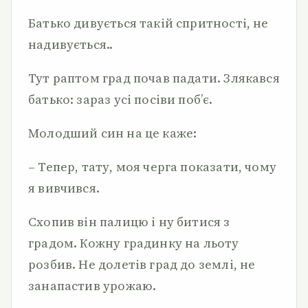
Батько дивується такій спритності, не
надивується..
Тут раптом град почав падати. Злякався
батько: зараз усі посіви поб’є.
Молодший син на це каже:
– Тепер, тату, моя черга показати, чому
я вивчився.
Схопив він палицю і ну битися з
градом. Кожну градинку на льоту
розбив. Не долетів град до землі, не
занапастив урожаю.