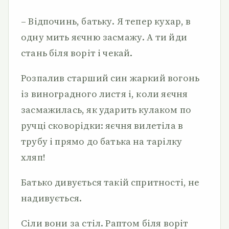
– Відпочинь, батьку. Я тепер кухар, в
одну мить яєчню засмажу. А ти йди
стань біля воріт і чекай.
Розпалив старший син жаркий вогонь
із виноградного листя і, коли яєчня
засмажилась, як ударить кулаком по
ручці сковорідки: яєчня вилетіла в
трубу і прямо до батька на тарілку
хляп!
Батько дивується такій спритності, не
надивується.
Сіли вони за стіл. Раптом біля воріт