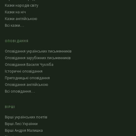
Казки народів світу
Казки на ніч
Казки англійською
Всі казки…
ОПОВІДАННЯ
Оповідання українських письменників
Оповідання зарубіжних письменників
Оповідання Василя Чухліба
Історичні оповідання
Пригодницькі оповідання
Оповідання англійською
Всі оповідання…
ВІРШІ
Вірші українських поетів
Вірші Лесі Українки
Вірші Андрія Малишка