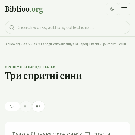
Biblioo
.org
Biblioo.org
•
Казки
•
Казки народів світу
•
Французькі народні казки
•
Три спритні сини
Три спритні сини
ФРАНЦУЗЬКІ НАРОДНІ КАЗКИ
Три спритні сини
A-
A+
Було у бідняка троє синів. Підросли