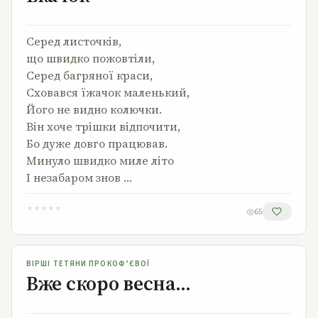
Серед листочків,
що швидко пожовтіли,
Серед багряної краси,
Сховався їжачок маленький,
Його не видно колючки.
Він хоче трішки відпочити,
Бо дуже довго працював.
Минуло швидко миле літо
І незабаром знов …
★
★
★
★
★
65
Вже скоро весна…
ВІРШІ ТЕТЯНИ ПРОКОФ’ЄВОЇ
Вже скоро весна…