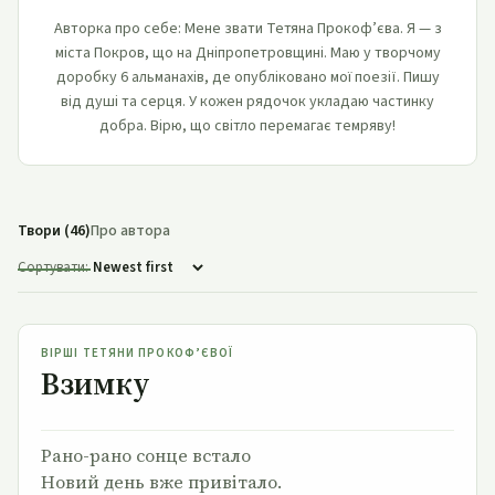
Авторка про себе: Мене звати Тетяна Прокоф’єва. Я — з
міста Покров, що на Дніпропетровщині. Маю у творчому
доробку 6 альманахів, де опубліковано мої поезії. Пишу
від душі та серця. У кожен рядочок укладаю частинку
добра. Вірю, що світло перемагає темряву!
Твори (46)
Про автора
Сортувати:
Взимку
ВІРШІ ТЕТЯНИ ПРОКОФ’ЄВОЇ
Взимку
Рано-рано сонце встало
Новий день вже привітало.