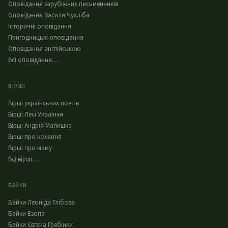
Оповідання зарубіжних письменників
Оповідання Василя Чухліба
Історичні оповідання
Пригодницькі оповідання
Оповідання англійською
Всі оповідання…
ВІРШІ
Вірші українських поетів
Вірші Лесі Українки
Вірші Андрія Малишка
Вірші про кохання
Вірші про маму
Всі вірші…
БАЙКИ
Байки Леоніда Глібова
Байки Езопа
Байки Євгена Гребінки