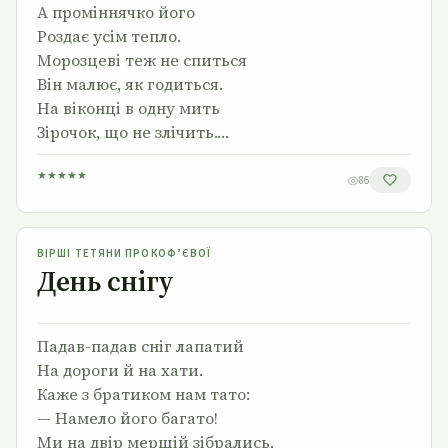
А проміннячко його
Роздає усім тепло.
Морозцеві теж не спиться
Він малює, як годиться.
На віконці в одну мить
Зірочок, що не злічить.…
★
★
★
★
★
86
День снігу
ВІРШІ ТЕТЯНИ ПРОКОФ’ЄВОЇ
День снігу
Падав-падав сніг лапатий
На дороги й на хати.
Каже з братиком нам тато:
— Намело його багато!
Ми на двір мерщій зібрались,