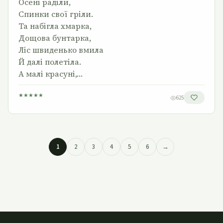
Осені раділи,
Спинки свої гріли.
Та набігла хмарка,
Дощова бунтарка,
Ліс швиденько вмила
Й далі полетіла.
А малі красуні,…
★
★
★
★
★
625
1
2
3
4
5
6
→