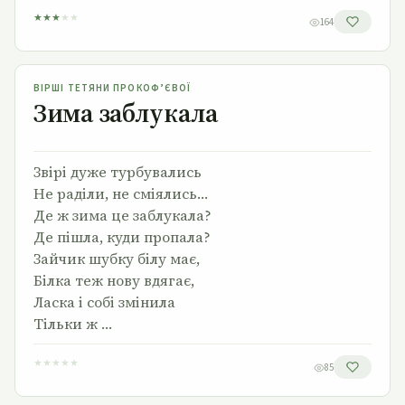
★
★
★
★
★
164
Зима заблукала
ВІРШІ ТЕТЯНИ ПРОКОФ’ЄВОЇ
Зима заблукала
Звірі дуже турбувались
Не раділи, не сміялись…
Де ж зима це заблукала?
Де пішла, куди пропала?
Зайчик шубку білу має,
Білка теж нову вдягає,
Ласка і собі змінила
Тільки ж …
★
★
★
★
★
85