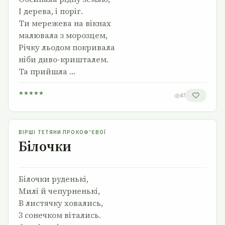
І дерева, і поріг.
Ти мережева на вікнах
малювала з морозцем,
Річку льодом покривала
ніби диво-кришталем.
Та прийшла …
★
★
★
★
★
47
Білочки
ВІРШІ ТЕТЯНИ ПРОКОФ’ЄВОЇ
Білочки
Білочки руденькі,
Милі й чепурненькі,
В листячку ховались,
З сонечком вітались.