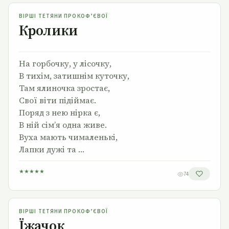
Кролики
ВІРШІ ТЕТЯНИ ПРОКОФ’ЄВОЇ
Кролики
На горбочку, у лісочку,
В тихім, затишнім куточку,
Там ялиночка зростає,
Свої віти підіймає.
Поряд з нею нірка є,
В ній сімʼя одна живе.
Вуха мають чималенькі,
Лапки дужі та …
★
★
★
★
★
74
Їжачок
ВІРШІ ТЕТЯНИ ПРОКОФ’ЄВОЇ
Їжачок