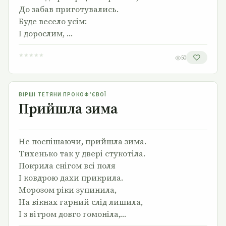
До забав приготувались.
Буде весело усім:
І дорослим, …
★
★
★
★
★
50
Прийшла зима
ВІРШІ ТЕТЯНИ ПРОКОФ’ЄВОЇ
Прийшла зима
Не поспішаючи, прийшла зима.
Тихенько так у двері стукотіла.
Покрила снігом всі поля
І ковдрою дахи прикрила.
Морозом ріки зупинила,
На вікнах гарний слід лишила,
І з вітром довго гомоніла,…