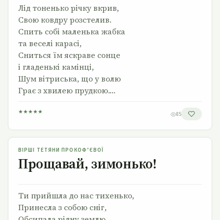
Лід тоненько річку вкрив,
Свою ковдру розстелив.
Спить собі маленька жабка
та веселі карасі,
Сниться їм яскраве сонце
і гладенькі камінці,
Шум вітриська, що у волю
Грає з хвилею прудкою.…
★
★
★
★
★
85
Прощавай, зимонько!
ВІРШІ ТЕТЯНИ ПРОКОФ’ЄВОЇ
Прощавай, зимонько!
Ти прийшла до нас тихенько,
Принесла з собою сніг,
Обсипала рідну землю,