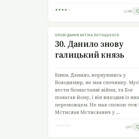
★
★
★
★
★
246
30. Данило знову галицький князь
ОПОВІДАННЯ АНТІНА ЛОТОЦЬКОГО
30. Данило знову
галицький князь
Князь Данило, вернувшись у
Володимир, не мав спочинку. Мус
вести безнастанні війни, та Бог
помагав йому, і він виходив із ни
переможцем. Не мав спокою теж 
Мстислав Мстиславич у …
★
★
★
★
★
87