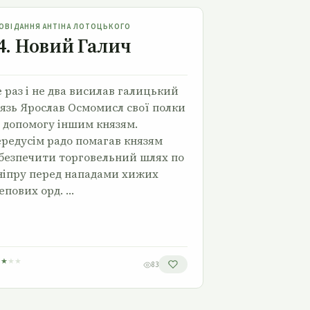
24. Новий Галич
ОВІДАННЯ АНТІНА ЛОТОЦЬКОГО
4. Новий Галич
 раз і не два висилав галицький
язь Ярослав Осмомисл свої полки
 допомогу іншим князям.
редусім радо помагав князям
безпечити торговельний шлях по
іпру перед нападами хижих
епових орд. …
★
★
★
★
83