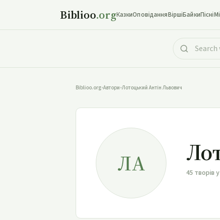
Biblioo
.org
Казки
Оповідання
Вірші
Байки
Пісні
М
Biblioo.org
•
Автори
•
Лотоцький Антін Львович
Ло
ЛА
45 творів у