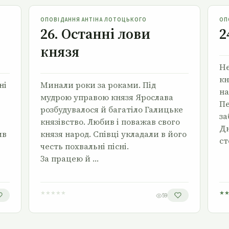
26. Останні лови князя
ОПОВІДАННЯ АНТІНА ЛОТОЦЬКОГО
ОП
26. Останні лови
2
князя
Не
кн
ні
Минали роки за роками. Під
на
мудрою управою князя Ярослава
Пе
розбудувалося й багатіло Галицьке
за
князівство. Любив і поважав свого
Дн
ив
князя народ. Співці укладали в його
ст
честь похвальні пісні.
За працею й …
★
★
★
★
★
★
59