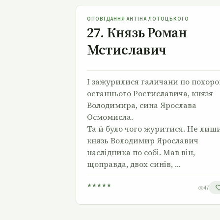
27. Князь Роман Мстиславич
ОПОВІДАННЯ АНТІНА ЛОТОЦЬКОГО
27. Князь Роман
Мстиславич
І зажурилися галичани по похоро
останнього Ростиславича, князя
Володимира, сина Ярослава
Осмомисла.
Та й було чого журитися. Не лиш
князь Володимир Ярославич
наслідника по собі. Мав він,
щоправда, двох синів, …
★
★
★
★
★
47