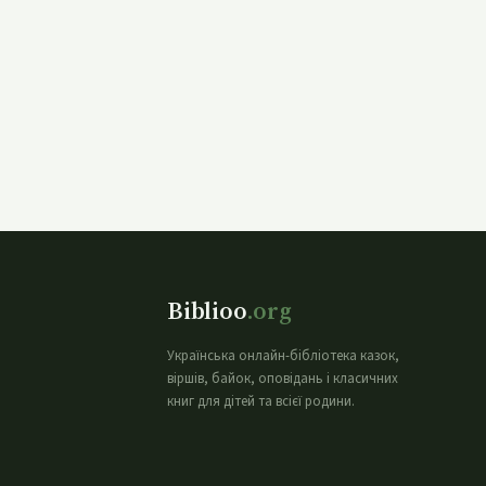
Biblioo
.org
Українська онлайн-бібліотека казок,
віршів, байок, оповідань і класичних
книг для дітей та всієї родини.