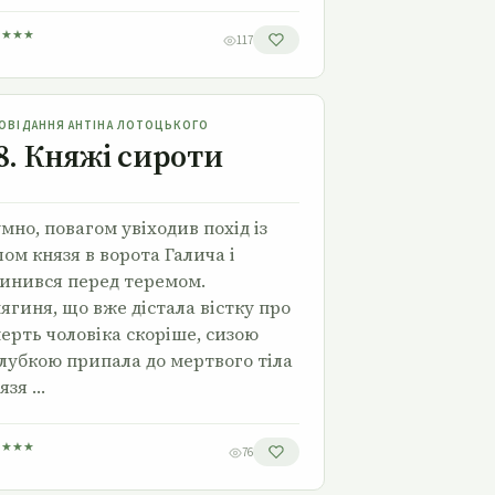
★
★
★
★
117
28. Княжі сироти
ОВІДАННЯ АНТІНА ЛОТОЦЬКОГО
8. Княжі сироти
мно, повагом увіходив похід із
лом князя в ворота Галича і
инився перед теремом.
ягиня, що вже дістала вістку про
ерть чоловіка скоріше, сизою
лубкою припала до мертвого тіла
язя …
★
★
★
★
76