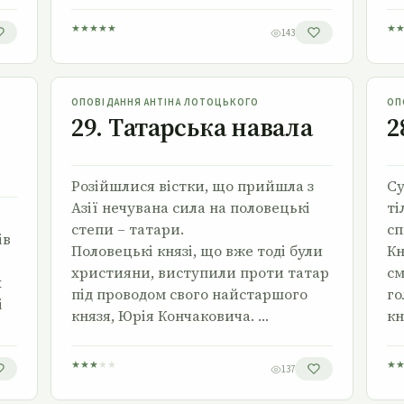
★
★
★
★
★
★
143
29. Tатарська навала
ОПОВІДАННЯ АНТІНА ЛОТОЦЬКОГО
ОП
29. Tатарська навала
2
Розійшлися вістки, що прийшла з
Су
Азії нечувана сила на половецькі
ті
степи – татари.
сп
ів
Половецькі князі, що вже тоді були
Кн
християни, виступили проти татар
см
х
під проводом свого найстаршого
го
і
князя, Юрія Кончаковича. …
кн
★
★
★
★
★
★
137