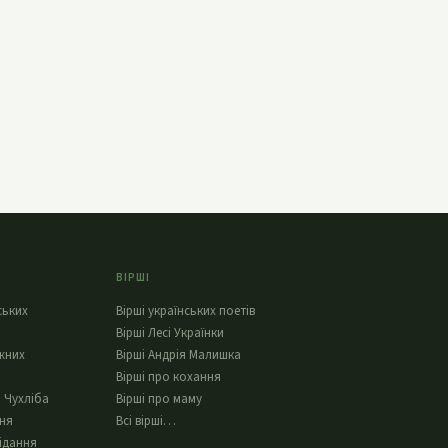
ВІРШІ
ських
Вірші українських поетів
Вірші Лесі Українки
жних
Вірші Андрія Малишка
Вірші про кохання
 Чухліба
Вірші про маму
ння
Всі вірші…
ідання