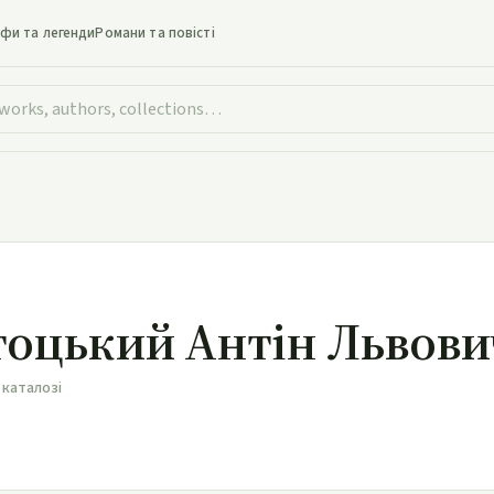
іфи та легенди
Романи та повісті
тоцький Антін Львови
 каталозі