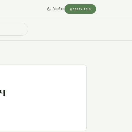
Увійти
Додати твір
ч