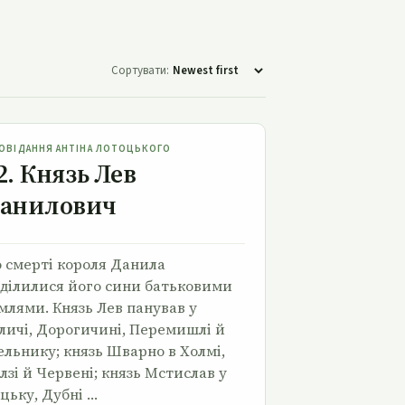
Сортувати:
32. Князь Лев Данилович
ОВІДАННЯ АНТІНА ЛОТОЦЬКОГО
2. Князь Лев
анилович
 смерті короля Данила
ділилися його сини батьковими
млями. Князь Лев панував у
личі, Дорогичині, Перемишлі й
льнику; князь Шварно в Холмі,
лзі й Червені; князь Мстислав у
цьку, Дубні …