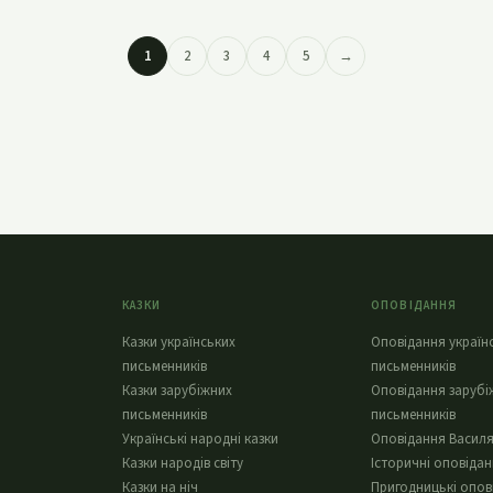
1
2
3
4
5
→
КАЗКИ
ОПОВІДАННЯ
Казки українських
Оповідання україн
письменників
письменників
Казки зарубіжних
Оповідання зарубі
письменників
письменників
Українські народні казки
Оповідання Василя
Казки народів світу
Історичні оповіда
Казки на ніч
Пригодницькі опов