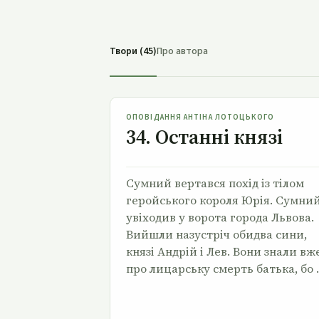
Твори (45)
Про автора
34. Останні князі
ОПОВІДАННЯ АНТІНА ЛОТОЦЬКОГО
34. Останні князі
Сумний вертався похід із тілом
геройського короля Юрія. Сумни
увіходив у ворота города Львова.
Вийшли назустріч обидва сини,
князі Андрій і Лев. Вони знали вж
про лицарську смерть батька, бо 