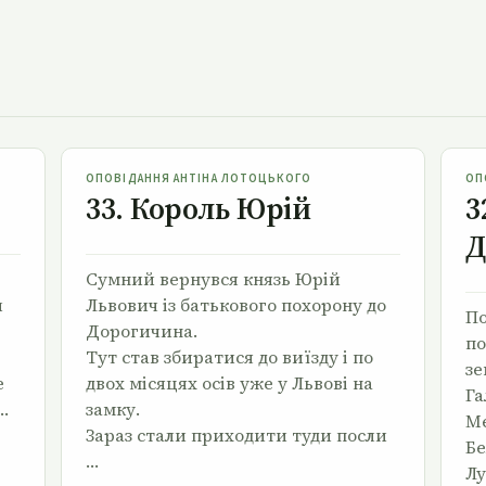
33. Король Юрій
ОПОВІДАННЯ АНТІНА ЛОТОЦЬКОГО
ОП
33. Король Юрій
3
Д
Сумний вернувся князь Юрій
й
Львович із батькового похорону до
По
Дорогичина.
по
Тут став збиратися до виїзду і по
зе
е
двох місяцях осів уже у Львові на
Га
…
замку.
Ме
Зараз стали приходити туди посли
Бе
…
Лу