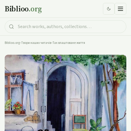
Biblioo
.org
Biblioo.org
•
Твори наших читачів
•
Так влаштоване життя
Так влаштоване життя