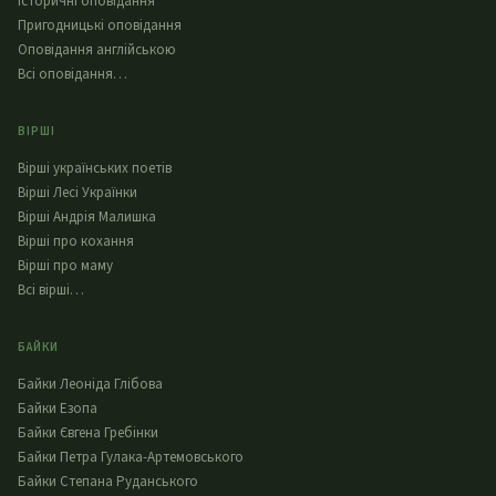
Історичні оповідання
Пригодницькі оповідання
Оповідання англійською
Всі оповідання…
ВІРШІ
Вірші українських поетів
Вірші Лесі Українки
Вірші Андрія Малишка
Вірші про кохання
Вірші про маму
Всі вірші…
БАЙКИ
Байки Леоніда Глібова
Байки Езопа
Байки Євгена Гребінки
Байки Петра Гулака-Артемовського
Байки Степана Руданського