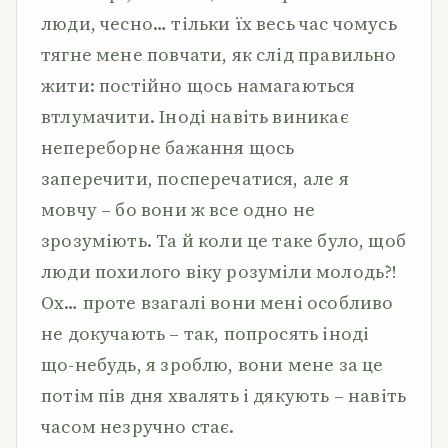
люди, чесно… тільки їх весь час чомусь
тягне мене повчати, як слід правильно
жити: постійно щось намагаються
втлумачити. Іноді навіть виникає
непереборне бажання щось
заперечити, посперечатися, але я
мовчу – бо вони ж все одно не
зрозуміють. Та й коли це таке було, щоб
люди похилого віку розуміли молодь?!
Ох… проте взагалі вони мені особливо
не докучають – так, попросять іноді
що-небудь, я зроблю, вони мене за це
потім пів дня хвалять і дякують – навіть
часом незручно стає.