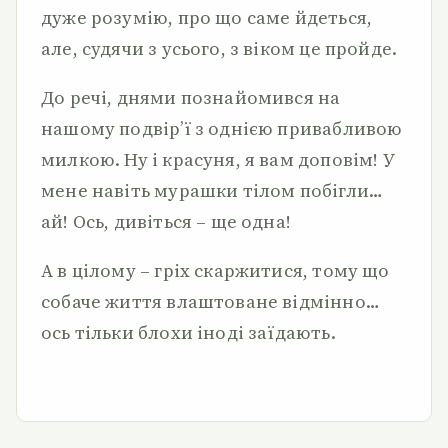
дуже розумію, про що саме йдеться,
але, судячи з усього, з віком це пройде.
До речі, днями познайомився на
нашому подвір’ї з однією привабливою
милкою. Ну і красуня, я вам доповім! У
мене навіть мурашки тілом побігли…
ай! Ось, дивіться – ще одна!
А в цілому – гріх скаржитися, тому що
собаче життя влаштоване відмінно…
ось тільки блохи іноді заїдають.