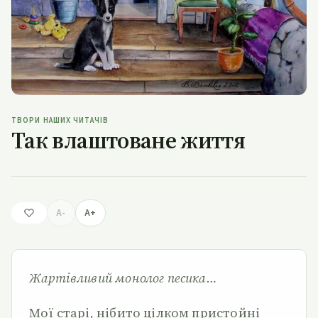
ТВОРИ НАШИХ ЧИТАЧІВ
Так влаштоване життя
A-
A+
Жартівливий монолог песика…
Мої старі, нібито цілком пристойні