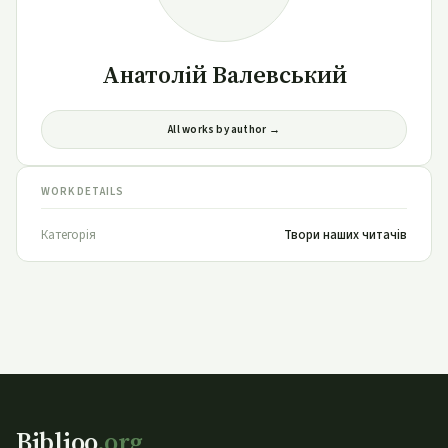
Анатолій Валевський
All works by author →
WORK DETAILS
Категорія
Твори наших читачів
Biblioo
.org