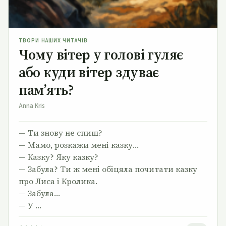
ТВОРИ НАШИХ ЧИТАЧІВ
Чому вітер у голові гуляє
або куди вітер здуває
пам’ять?
Anna Kris
— Ти знову не спиш?
— Мамо, розкажи мені казку…
— Казку? Яку казку?
— Забула? Ти ж мені обіцяла почитати казку
про Лиса і Кролика.
— Забула…
— У …