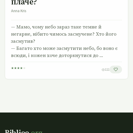
плаче?
Anna Kris
— Мамо, чому небо зараз таке темне й
негарне, нібито чимось засмучене? Хто його
засмутив?
— Багато хто може засмутити небо, бо воно є
всюди, і кожен хоче доторкнутися до …
★
★
★
★
★
111
Biblioo
.org