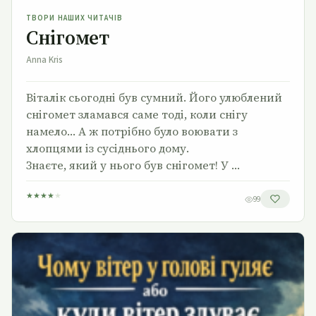
ТВОРИ НАШИХ ЧИТАЧІВ
Снігомет
Anna Kris
Віталік сьогодні був сумний. Його улюблений
снігомет зламався саме тоді, коли снігу
намело… А ж потрібно було воювати з
хлопцями із сусіднього дому.
Знаєте, який у нього був снігомет! У …
★
★
★
★
★
99