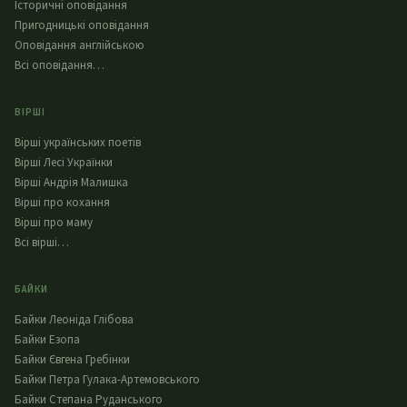
Історичні оповідання
Пригодницькі оповідання
Оповідання англійською
Всі оповідання…
ВІРШІ
Вірші українських поетів
Вірші Лесі Українки
Вірші Андрія Малишка
Вірші про кохання
Вірші про маму
Всі вірші…
БАЙКИ
Байки Леоніда Глібова
Байки Езопа
Байки Євгена Гребінки
Байки Петра Гулака-Артемовського
Байки Степана Руданського