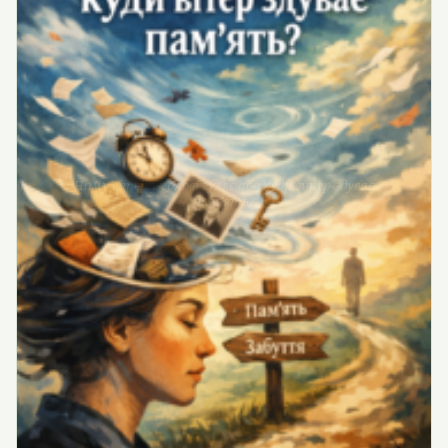
Чому вітер у голові гуляє або куди вітер здуває
пам’ять?