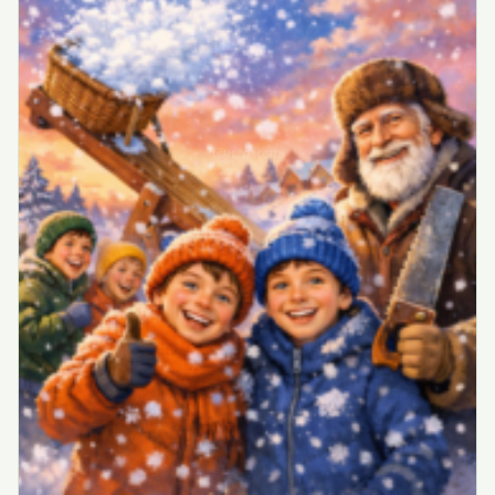
Снігомет