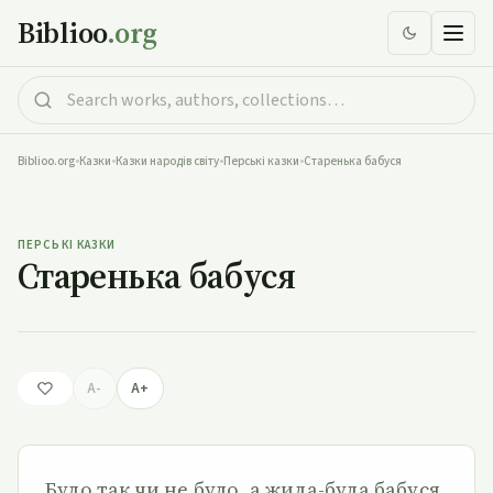
Biblioo
.org
Biblioo.org
•
Казки
•
Казки народів світу
•
Перські казки
•
Старенька бабуся
Старенька бабуся
ПЕРСЬКІ КАЗКИ
Старенька бабуся
A-
A+
Було так чи не було, а жила-була бабуся.