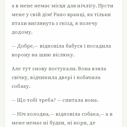
а в мене немає місця для нічлігу. Пусти
мене у свій дім! Рано вранці, як тільки
птахи виглянуть з гнізд, я полечу
додому.
— Добре,— відповіла бабуся і посадила
ворону на шию віслюку.
Але тут знову постукали. Вона взяла
свічку, відчинила двері і побачила
собаку.
— Що тобі треба? — спитала вона.
— Ніч холодна,— відповіла собака,— а в
мене немає ні будки, ні нори, де