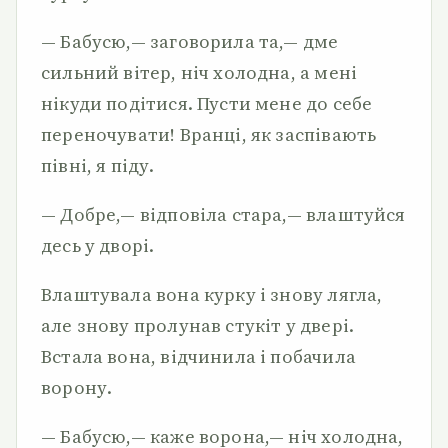
— Бабусю,— заговорила та,— дме
сильний вітер, ніч холодна, а мені
нікуди подітися. Пусти мене до себе
переночувати! Вранці, як заспівають
півні, я піду.
— Добре,— відповіла стара,— влаштуйся
десь у дворі.
Влаштувала вона курку і знову лягла,
але знову пролунав стукіт у двері.
Встала вона, відчинила і побачила
ворону.
— Бабусю,— каже ворона,— ніч холодна,