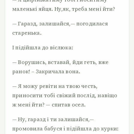
маленькі яйця. Ну,як, треба мені йти?
— Гаразд, залишайся,— погодилася
старенька.
І підійшла до віслюка:
— Ворушись, вставай, йди геть, вже
ранок! – Закричала вона.
— Я можу ревіти на твою честь,
приносити тобі свіжий послід, навіщо
ж мені йти? — спитав осел.
— Ну, гаразд і ти залишайся,—
промовила бабуся і підійшла до курки: