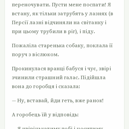
переночувати. Пусти мене поспати! Я
встану, як тільки затрубять у лазнях (в
Персії лазні відчиняли на світанку і
при цьому трубили в ріг), і піду.
Пожаліла старенька собаку, поклала її
поруч з віслюком.
Прокинулася вранці бабуся і чує, звірі
зчинили страшний галас. Підійшла
вона до горобця і сказала:
— Ну, вставай, йди геть, вже ранок!
А горобець їй у відповідь:
— Я цвірінькатиму тобі і носитиму