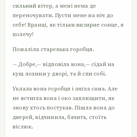
сильний вітер, а мені нема де
переночувати. Пусти мене на ніч до
себе! Вранці, як тільки визирне сонце, я
полечу!
Пожаліла старенька горобця.
— Добре,— відповіла вона,— сідай на
кущ лохини у дворі, та й спи собі.
Уклала вона горобця і лягла сама. Але
не встигла вона і око заплющити, як
знову хтось постукав. Пішла вона до
дверей, відчинила, бачить, стоїть
віслюк.