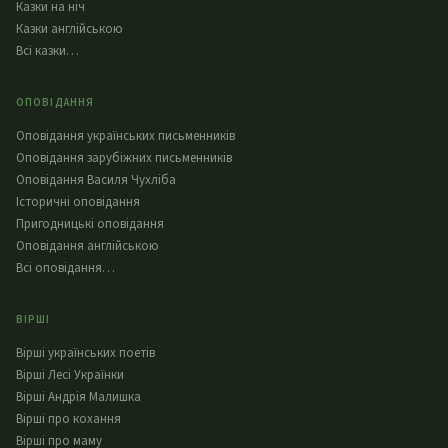
Казки на ніч
Казки англійською
Всі казки…
ОПОВІДАННЯ
Оповідання українських письменників
Оповідання зарубіжних письменників
Оповідання Василя Чухліба
Історичні оповідання
Пригодницькі оповідання
Оповідання англійською
Всі оповідання…
ВІРШІ
Вірші українських поетів
Вірші Лесі Українки
Вірші Андрія Малишка
Вірші про кохання
Вірші про маму