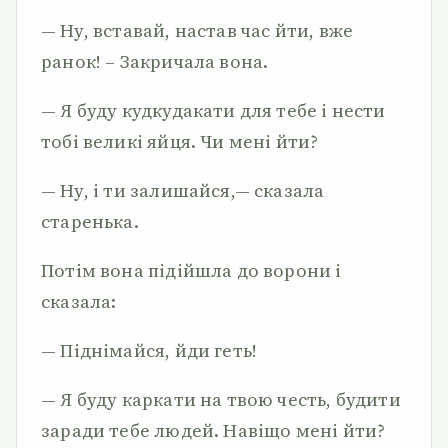
— Ну, вставай, настав час йти, вже
ранок! – Закричала вона.
— Я буду кудкудакати для тебе і нести
тобі великі яйця. Чи мені йти?
— Ну, і ти залишайся,— сказала
старенька.
Потім вона підійшла до ворони і
сказала:
— Піднімайся, йди геть!
— Я буду каркати на твою честь, будити
заради тебе людей. Навіщо мені йти?