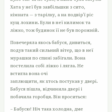
Хата у неї був завбільшки з сито,
кімната — з тарілку, а на подвір’ї ріс
кущ лохини. Були в неї килимок та
ліжко, тож будинок її не був порожній.
Повечеряла якось бабуся, дивиться,
подув такий сильний вітер, що в неї
мурашки по спині забігали. Вона
постелила собі ліжко і лягла. Не
встигла вона очі
заплющити, як хтось постукав у двері.
Бабуся пішла, відчинила двері і
побачила горобця. Він проситься:
– Бабусю! Ніч така холодна, дме