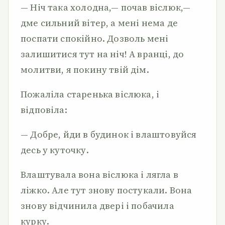
— Ніч така холодна,— почав віслюк,—
дме сильний вітер, а мені нема де
поспати спокійно. Дозволь мені
залишитися тут на ніч! А вранці, до
молитви, я покину твій дім.
Пожаліла старенька віслюка, і
відповіла:
— Добре, йди в будинок і влаштовуйся
десь у куточку.
Влаштувала вона віслюка і лягла в
ліжко. Але тут знову постукали. Вона
знову відчинила двері і побачила
курку.