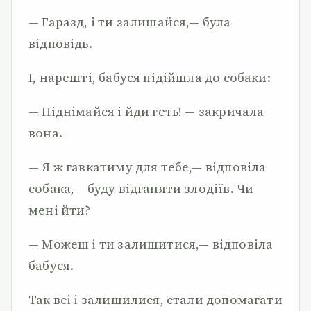
— Гаразд, і ти залишайся,— була
відповідь.
І, нарешті, бабуся підійшла до собаки:
— Піднімайся і йди геть! — закричала
вона.
— Я ж гавкатиму для тебе,— відповіла
собака,— буду відганяти злодіїв. Чи
мені йти?
— Можеш і ти залишитися,— відповіла
бабуся.
Так всі і залишилися, стали допомагати