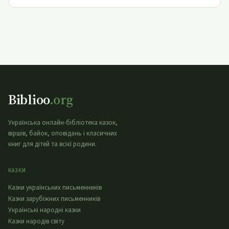
Biblioo
.org
Українська онлайн-бібліотека казок,
віршів, байок, оповідань і класичних
книг для дітей та всієї родини.
КАЗКИ
Казки українських письменників
Казки зарубіжних письменників
Українські народні казки
Казки народів світу