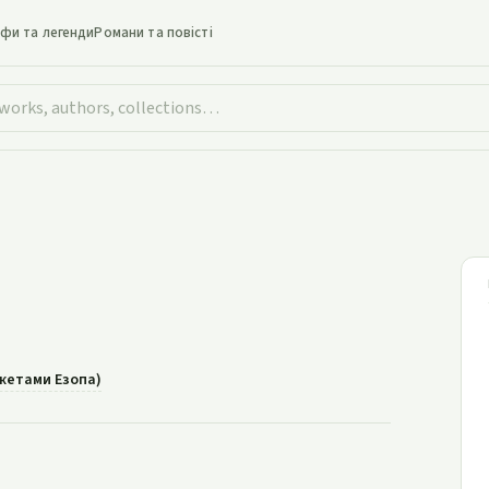
іфи та легенди
Романи та повісті
Павук
южетами Езопа)