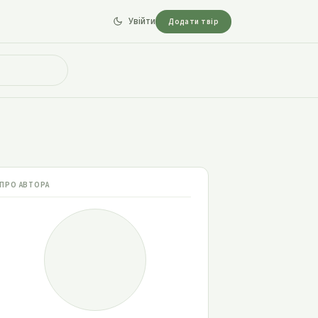
Увійти
Додати твір
ПРО АВТОРА