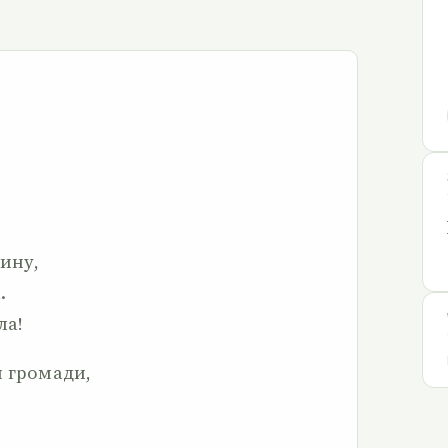
тину,
.
ла!
я громади,