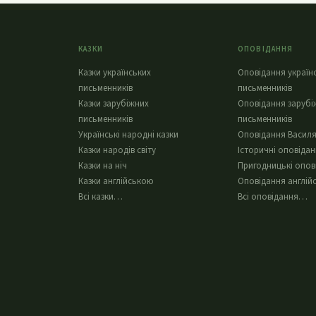
КАЗКИ
ОПОВІДАННЯ
Казки українських
Оповідання україн
письменників
письменників
Казки зарубіжних
Оповідання зарубі
письменників
письменників
Українські народні казки
Оповідання Василя
Казки народів світу
Історичні оповіда
Казки на ніч
Пригодницькі опов
Казки англійською
Оповідання англій
Всі казки…
Всі оповідання…