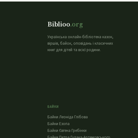
Biblioo
.org
Українська онлайн-бібліотека казок,
віршів, байок, оповідань і класичних
книг для дітей та всієї родини.
БАЙКИ
Байки Леоніда Глібова
Байки Езопа
Байки Євгена Гребінки
Байки Петра Гулака-Артемовського