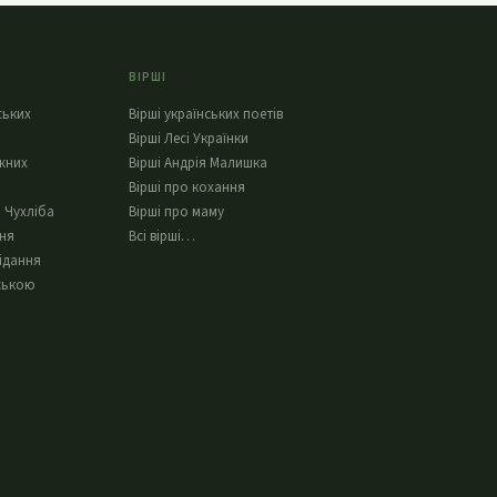
ВІРШІ
ських
Вірші українських поетів
Вірші Лесі Українки
жних
Вірші Андрія Малишка
Вірші про кохання
 Чухліба
Вірші про маму
ння
Всі вірші…
ідання
ською