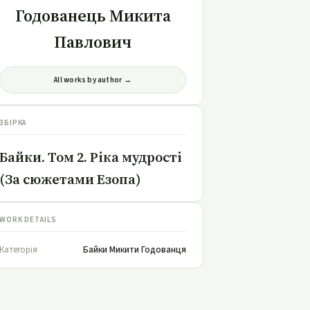
Годованець Микита
Павлович
All works by author →
ЗБІРКА
Байки. Том 2. Ріка мудрості
(За сюжетами Езопа)
WORK DETAILS
Категорія
Байки Микити Годованця