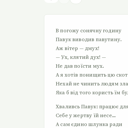
В погожу сонячну годину
Павук виводив павутину.
Аж вітер — дмух!
— Ух, клятий дух! —
Не дав поїсти мух.
А я хотів понищить цю ско
Нехай не чинить людям зла
Яка б від того користь їм бу
Хваливсь Павук: працює дл
Себе у жертву їй несе…
А сам єдино шлунка ради