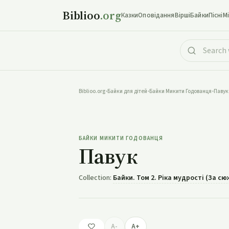
Biblioo
.org
Казки
Оповідання
Вірші
Байки
Пісні
М
Biblioo.org
•
Байки для дітей
•
Байки Микити Годованця
•
Павук
БАЙКИ МИКИТИ ГОДОВАНЦЯ
Павук
Collection:
Байки. Том 2. Ріка мудрості (За с
A-
A+