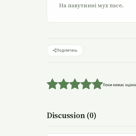
На павутинні мух пасе.
Поділитись
Поки немає оцінок
Discussion (0)