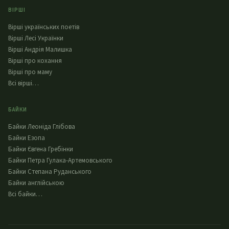
ВІРШІ
Вірші українських поетів
Вірші Лесі Українки
Вірші Андрія Малишка
Вірші про кохання
Вірші про маму
Всі вірші…
БАЙКИ
Байки Леоніда Глібова
Байки Езопа
Байки Євгена Гребінки
Байки Петра Гулака-Артемовського
Байки Степана Руданського
Байки англійською
Всі байки…