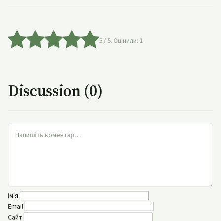
5
/ 5. Оцінили:
1
Discussion (0)
Ім'я
Email
Сайт