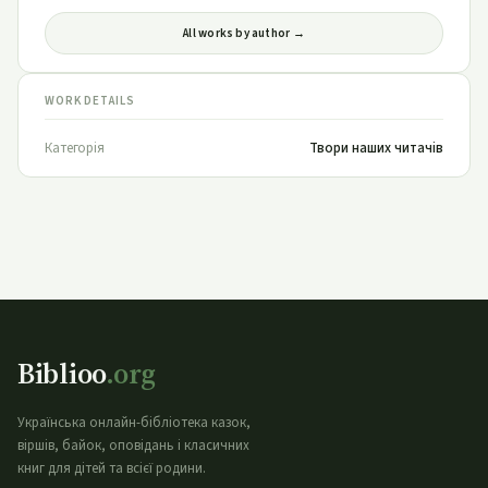
All works by author →
WORK DETAILS
Категорія
Твори наших читачів
Biblioo
.org
Українська онлайн-бібліотека казок,
віршів, байок, оповідань і класичних
книг для дітей та всієї родини.