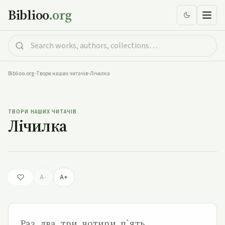
Biblioo
.org
Biblioo.org
•
Твори наших читачів
•
Лічилка
Лічилка
ТВОРИ НАШИХ ЧИТАЧІВ
Лічилка
A-
A+
Раз, два, три, чотири, п`ять…