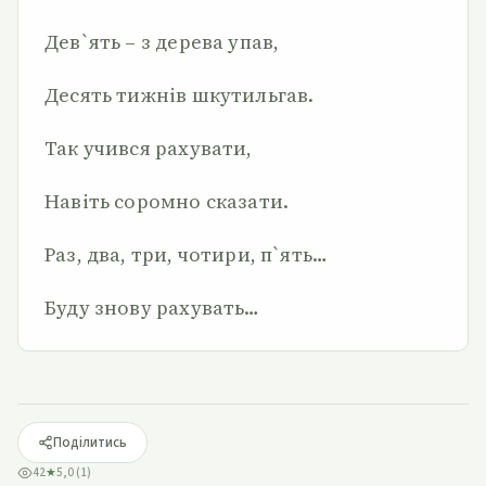
Дев`ять – з дерева упав,
Десять тижнів шкутильгав.
Так учився рахувати,
Навіть соромно сказати.
Раз, два, три, чотири, п`ять…
Буду знову рахувать…
Поділитись
42
★
5,0 (1)