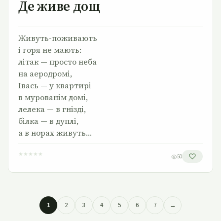
Де живе дощ
Живуть-поживають
і горя не мають:
літак — просто неба
на аеродромі,
Івась — у квартирі
в мурованім домі,
лелека — в гнізді,
білка — в дуплі,
а в норах живуть…
★
★
★
★
★
50
1
2
3
4
5
6
7
→