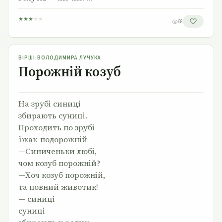
★
★
★
★
★
68
Порожній козуб
ВІРШІ ВОЛОДИМИРА ЛУЧУКА
Порожній козуб
На зрубі синиці
збирають суниці.
Проходить по зрубі
їжак-подорожній
—Синиченьки любі,
чом козуб порожній?
—Хоч козуб порожній,
та повний животик!
— синиці
суниці