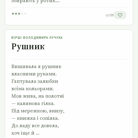
збирають у ротик.…
★
★
★
★
★
190
Рушник
ВІРШІ ВОЛОДИМИРА ЛУЧУКА
Рушник
Вишивала я рушник
власними руками.
Гаптувала залюбки
всіма кольорами.
Мов жива, на полотні
— калинова гілка.
Під мережкою, внизу,
— книжка і сопілка.
До ладу все довела,
хоч іще й …