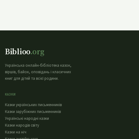
Biblioo
.org
Українська онлайн-бібліотека казок,
віршів, байок, оповідань і класичних
книг для дітей та всієї родини.
КАЗКИ
Казки українських письменників
Казки зарубіжних письменників
Українські народні казки
Казки народів світу
Казки на ніч