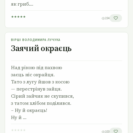
як гриб.…
★
★
★
★
★
194
Заячий окраєць
ВІРШІ ВОЛОДИМИРА ЛУЧУКА
Заячий окраєць
Над рікою під пахвою
заєць ніс окрайця.
Тато з лугу йшов з косою
— перестрінув зайця.
Сірий зайчик не скупився,
з татом хлібом поділився.
– Ну й окраєць!
Ну й …
★
★
★
★
★
100