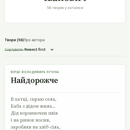
56 творів у каталозі
Твори (56)
Про автора
Сортувати:
Найдорожче
ВІРШІ ВОЛОДИМИРА ЛУЧУКА
Найдорожче
В хатці, скраю села,
Баба з дідом жила…
Дід корзиночки плів
і на ринок носив,
заробляв на хліб-сіль,