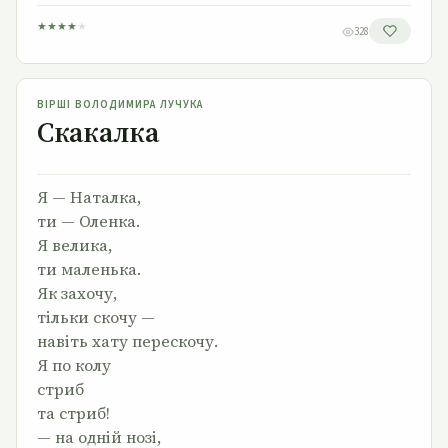
★
★
★
★
★
328
Скакалка
ВІРШІ ВОЛОДИМИРА ЛУЧУКА
Скакалка
Я — Наталка,
ти — Оленка.
Я велика,
ти маленька.
Як захочу,
тільки скочу —
навіть хату перескочу.
Я по колу
стриб
та стриб!
— на одній нозі,