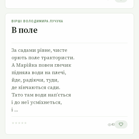
В поле
ВІРШІ ВОЛОДИМИРА ЛУЧУКА
В поле
За садами рівне, чисте
орють поле трактористи.
А Марійка повен глечик
підняла води на плечі,
йде, радіючи, туди,
де кінчаються сади.
Тато там води нап’ється
і до неї усміхнеться,
і …
★
★
★
★
★
40