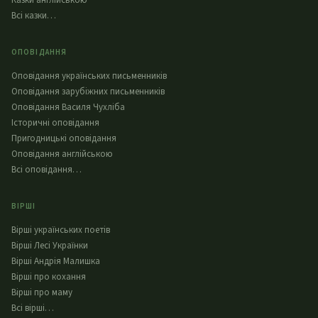
Казки англійською
Всі казки…
ОПОВІДАННЯ
Оповідання українських письменників
Оповідання зарубіжних письменників
Оповідання Василя Чухліба
Історичні оповідання
Пригодницькі оповідання
Оповідання англійською
Всі оповідання…
ВІРШІ
Вірші українських поетів
Вірші Лесі Українки
Вірші Андрія Малишка
Вірші про кохання
Вірші про маму
Всі вірші…