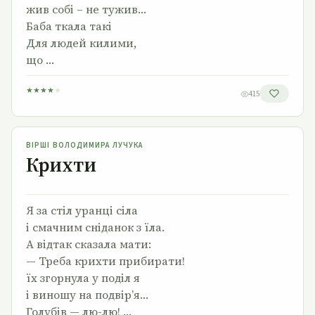
жив собі – не тужив…
Баба ткала такі
Для людей килими,
що …
★
★
★
★
★
415
Крихти
ВІРШІ ВОЛОДИМИРА ЛУЧУКА
Крихти
Я за стіл уранці сіла
і смачним сніданок з їла.
А відтак сказала мати:
— Треба крихти прибирати!
їх згорнула у поділ я
і виношу на подвір’я…
Голубів — лю-лю! …