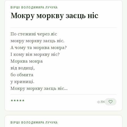
Мокру моркву заєць ніс
ВІРШІ ВОЛОДИМИРА ЛУЧУКА
Мокру моркву заєць ніс
По стежині через ліс
мокру моркву заєць ніс.
А чому та морква мокра?
І кому він моркву ніс?
Морква мокра
від водиці,
бо обмита
у криниці.
Мокру моркву заєць ніс…
★
★
★
★
★
394
Де живе дощ
ВІРШІ ВОЛОДИМИРА ЛУЧУКА