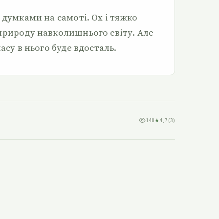
 думками на самоті. Ох і тяжко
природу навколишнього світу. Але
асу в нього буде вдосталь.
148
★
4,7 (3)