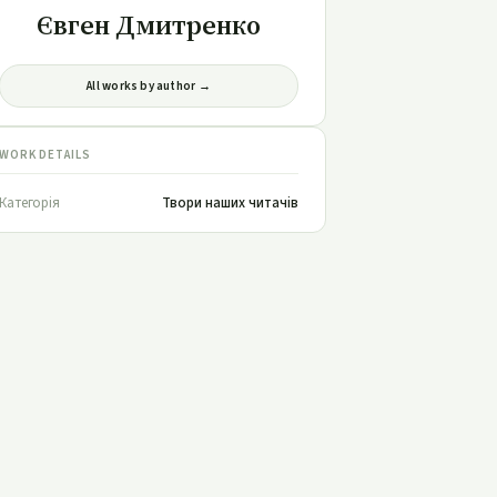
Євген Дмитренко
All works by author →
WORK DETAILS
Категорія
Твори наших читачів