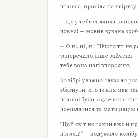
пташка, присіла на хвіртку 
— Це у тебе склянка напів
повна! — мовив вухань зро
— О ні, ні, ні! Нічого ти не
заперечило інше зайченя — 
тебе вона напівпорожня.
Колібрі уважно слухало роз
збагнути, хто із них мав ра
пташці було, адже вона нія
помилятися та мати рацію 
“Цей світ не такий вже й п
погляд!” — подумало колібрі