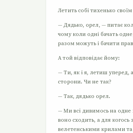
Летить собі тихенько своїм
— Дядько, орел, — питає кол
чому коли одні бачать одне,
разом можуть і бачити прав
А той відповідає йому:
— Ти, як і я, летиш уперед, 
сторони. Чи не так?
— Так, дядько орел.
— Ми всі дивимось на одне й
воно сходить, а для когось
велетенськими крилами та й