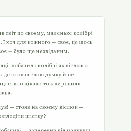
в світ по своєму, маленьке колібрі
 І хоч для кожного — своє, це щось
своє — було ще незвіданим.
лці, побачило колібрі як віслюк з
відстоював свою думку й не
шці стало цікаво тож вирішила
рава.
ув! — стояв на своєму віслюк —
озгледіти шістку?
 побачив? — заперечив віл надувши