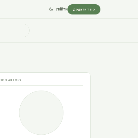
Увійти
Додати твір
ПРО АВТОРА