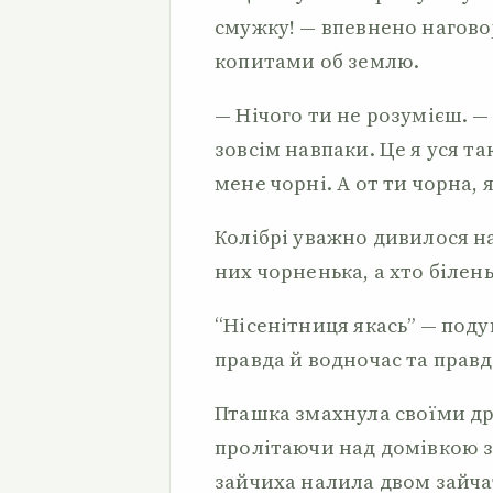
смужку! — впевнено нагово
копитами об землю.
— Нічого ти не розумієш. —
зовсім навпаки. Це я уся та
мене чорні. А от ти чорна, я
Колібрі уважно дивилося на 
них чорненька, а хто білень
“Нісенітниця якась” — под
правда й водночас та прав
Пташка змахнула своїми др
пролітаючи над домівкою з
зайчиха налила двом зайча