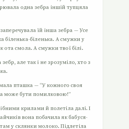
рювала одна зебра іншій тупцяла
 заперечувала їй інша зебра — Усе
ка біленька-біленька. А смужки у
к ота смола. А смужки твої білі.
зебр, але так і не зрозуміло, хто з
ка.
умала пташка — “У кожного своя
да може бути помилковою!”
ібними крилами й полетіла далі. І
айчиків вона побачила як бабуся-
там у склянки молоко. Підлетіла