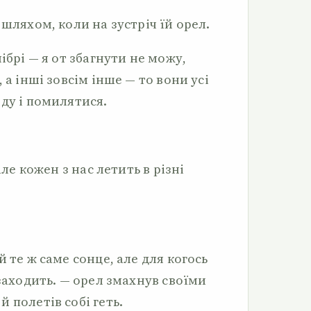
 шляхом, коли на зустріч їй орел.
ібрі — я от збагнути не можу,
 а інші зовсім інше — то вони усі
ду і помилятися.
але кожен з нас летить в різні
 те ж саме сонце, але для когось
 заходить. — орел змахнув своїми
 полетів собі геть.