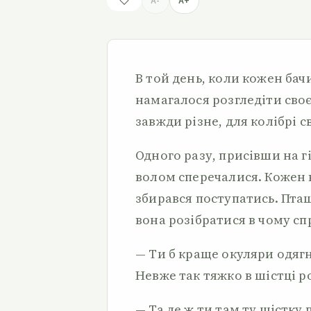
A-
A+
В той день, коли кожен бачи
намагалося розгледіти своє.
завжди різне, для колібрі 
Одного разу, присівши на гі
волом сперечалися. Кожен 
збирався поступатись. Пта
вона розібратися в чому сп
— Ти б краще окуляри одягн
Невже так тяжко в шістці р
— Та де ж ти там ту шістку