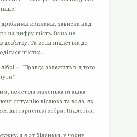
 інше!
 дрібними крилами, зависла над
ло на цифру шість. Вона не
в дев’ятку. Та коли підлетіла до
поділася шістка.
лібрі — “Правда залежить від того
нути!”
им, полетіла маленька пташка
уючи ситуацію віслюка та вола, як
ся дві гарненькі зебри. Підлетіла
мужку, а я от біленька, у чорну