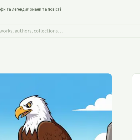
іфи та легенди
Романи та повісті