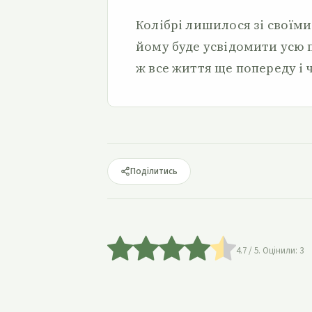
Колібрі лишилося зі своїми
йому буде усвідомити усю 
ж все життя ще попереду і ч
Поділитись
4.7
/ 5. Оцінили:
3