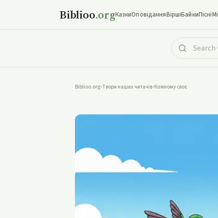
Biblioo
.org
Казки
Оповідання
Вірші
Байки
Пісні
М
Biblioo.org
•
Твори наших читачів
•
Кожному своє