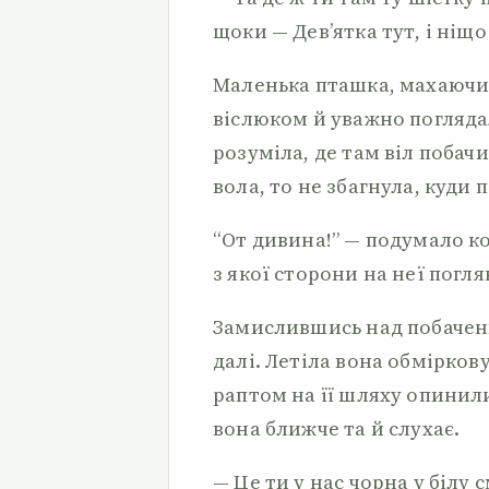
щоки — Дев’ятка тут, і ніщо
Маленька пташка, махаючи
віслюком й уважно погляда
розуміла, де там віл побачи
вола, то не збагнула, куди 
“От дивина!” — подумало ко
з якої сторони на неї погля
Замислившись над побачен
далі. Летіла вона обмірков
раптом на її шляху опинили
вона ближче та й слухає.
— Це ти у нас чорна у білу с