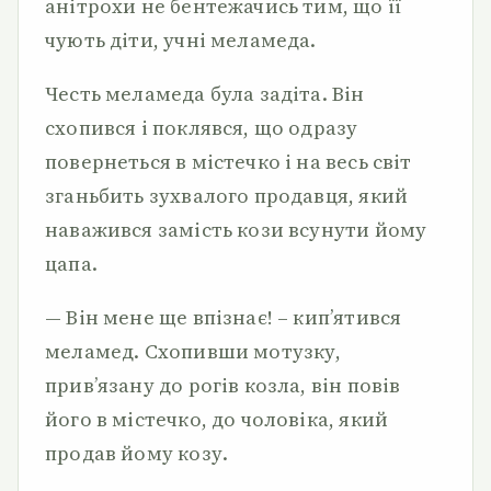
анітрохи не бентежачись тим, що її
чують діти, учні меламеда.
Честь меламеда була задіта. Він
схопився і поклявся, що одразу
повернеться в містечко і на весь світ
зганьбить зухвалого продавця, який
наважився замість кози всунути йому
цапа.
— Він мене ще впізнає! – кип’ятився
меламед. Схопивши мотузку,
прив’язану до рогів козла, він повів
його в містечко, до чоловіка, який
продав йому козу.