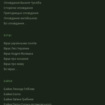
Оповідання Василя Чухліба
Історичні оповідання
Пригодницькі оповідання
Оповідання англійською
Всі оповідання…
ВІРШІ
Вірші українських поетів
Вірші Лесі Українки
Вірші Андрія Малишка
Вірші про кохання
Вірші про маму
Всі вірші…
БАЙКИ
Байки Леоніда Глібова
Байки Езопа
Байки Євгена Гребінки
Байки Петра Гулака-Артемовського