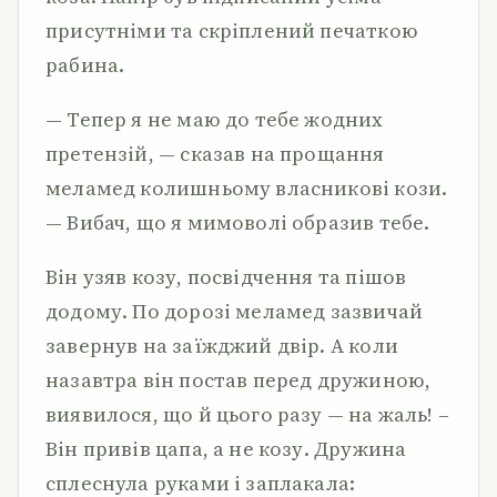
присутніми та скріплений печаткою
рабина.
— Тепер я не маю до тебе жодних
претензій, — сказав на прощання
меламед колишньому власникові кози.
— Вибач, що я мимоволі образив тебе.
Він узяв козу, посвідчення та пішов
додому. По дорозі меламед зазвичай
завернув на заїжджий двір. А коли
назавтра він постав перед дружиною,
виявилося, що й цього разу — на жаль! –
Він привів цапа, а не козу. Дружина
сплеснула руками і заплакала: