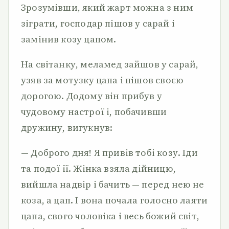
Зрозумівши, який жарт можна з ним
зіграти, господар пішов у сарай і
замінив козу цапом.
На світанку, меламед зайшов у сарай,
узяв за мотузку цапа і пішов своєю
дорогою. Додому він прибув у
чудовому настрої і, побачивши
дружину, вигукнув:
— Доброго дня! Я привів тобі козу. Іди
та подої її. Жінка взяла дійницю,
вийшла надвір і бачить — перед нею не
коза, а цап. І вона почала голосно лаяти
цапа, свого чоловіка і весь божий світ,