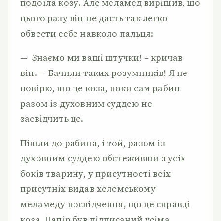
подоїла козу. Але меламед вирішив, що
цього разу він не дасть так легко
обвести себе навколо пальця:
— Знаємо ми ваші штучки! – кричав
він. — Бачили таких розумників! Я не
повірю, що це коза, поки сам рабин
разом із духовним суддею не
засвідчить це.
Пішли до рабина, і той, разом із
духовним суддею обстеживши з усіх
боків тварину, у присутності всіх
присутніх видав хелемському
меламеду посвідчення, що це справді
коза. Папір був підписаний усіма