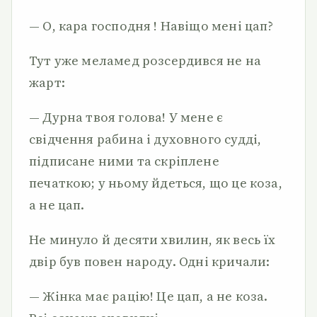
— О, кара господня ! Навіщо мені цап?
Тут уже меламед розсердився не на
жарт:
— Дурна твоя голова! У мене є
свідчення рабина і духовного судді,
підписане ними та скріплене
печаткою; у ньому йдеться, що це коза,
а не цап.
Не минуло й десяти хвилин, як весь їх
двір був повен народу. Одні кричали:
— Жінка має рацію! Це цап, а не коза.