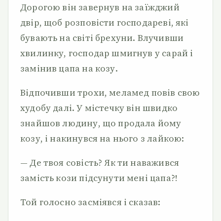
Дорогою він завернув на заїжджий
двір, щоб розповісти господареві, які
бувають на світі брехуни. Влучивши
хвилинку, господар шмигнув у сарай і
замінив цапа на козу.
Відпочивши трохи, меламед повів свою
худобу далі. У містечку він швидко
знайшов людину, що продала йому
козу, і накинувся на нього з лайкою:
— Де твоя совість? Як ти наважився
замість кози підсунути мені цапа?!
Той голосно засміявся і сказав: