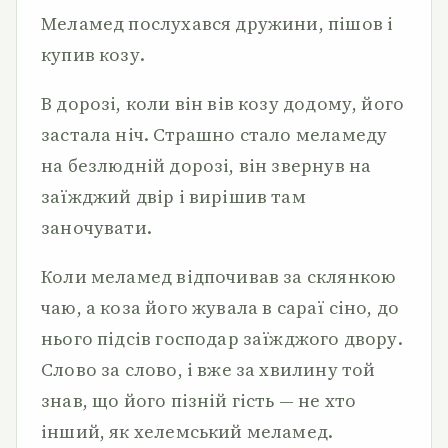
Меламед послухався дружини, пішов і
купив козу.
В дорозі, коли він вів козу додому, його
застала ніч. Страшно стало меламеду
на безлюдній дорозі, він звернув на
заїжджий двір і вирішив там
заночувати.
Коли меламед відпочивав за склянкою
чаю, а коза його жувала в сараї сіно, до
нього підсів господар заїжджого двору.
Слово за слово, і вже за хвилину той
знав, що його пізній гість — не хто
інший, як хелемський меламед.