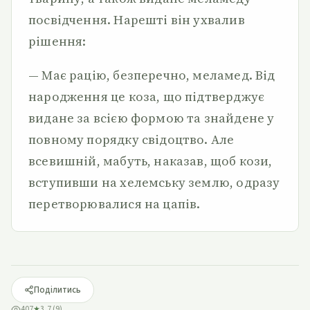
посвідчення. Нарешті він ухвалив
рішення:
— Має рацію, безперечно, меламед. Від
народження це коза, що підтверджує
видане за всією формою та знайдене у
повному порядку свідоцтво. Але
всевишній, мабуть, наказав, щоб кози,
вступивши на хелемську землю, одразу
перетворювалися на цапів.
Поділитись
407
★
3,7 (9)