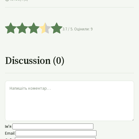
3.7
/ 5. Оцінили:
9
Discussion (0)
Ім'я
Email