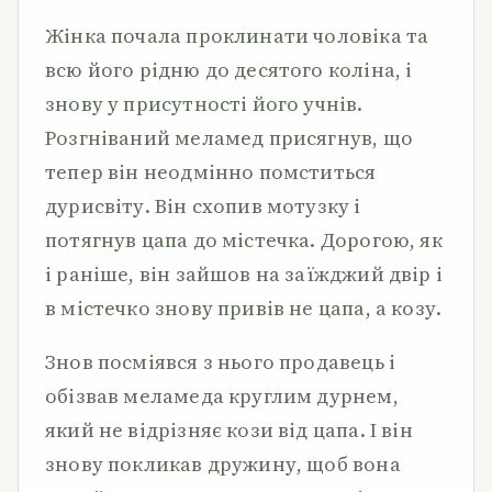
Жінка почала проклинати чоловіка та
всю його рідню до десятого коліна, і
знову у присутності його учнів.
Розгніваний меламед присягнув, що
тепер він неодмінно помститься
дурисвіту. Він схопив мотузку і
потягнув цапа до містечка. Дорогою, як
і раніше, він зайшов на заїжджий двір і
в містечко знову привів не цапа, а козу.
Знов посміявся з нього продавець і
обізвав меламеда круглим дурнем,
який не відрізняє кози від цапа. І він
знову покликав дружину, щоб вона