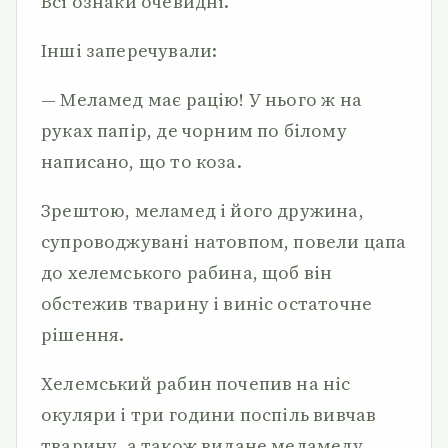
Всі ознаки очевидні.
Інші заперечували:
— Меламед має рацію! У нього ж на
руках папір, де чорним по білому
написано, що то коза.
Зрештою, меламед і його дружина,
супроводжувані натовпом, повели цапа
до хелемського рабина, щоб він
обстежив тварину і виніс остаточне
рішення.
Хелемський рабин почепив на ніс
окуляри і три години поспіль вивчав
тварину, а також видане меламеду