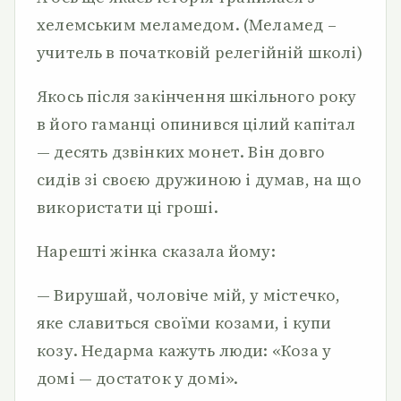
хелемським меламедом. (Меламед –
учитель в початковій релегійній школі)
Якось після закінчення шкільного року
в його гаманці опинився цілий капітал
— десять дзвінких монет. Він довго
сидів зі своєю дружиною і думав, на що
використати ці гроші.
Нарешті жінка сказала йому:
— Вирушай, чоловіче мій, у містечко,
яке славиться своїми козами, і купи
козу. Недарма кажуть люди: «Коза у
домі — достаток у домі».