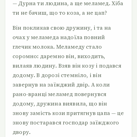
— Дурна ти людина, а ще меламед. Хіба
ти не бачиш, що то коза, а не цап?
Він покликав свою дружину, і та на
очах у меламеда надоїла повний
глечик молока. Меламеду стало
соромно: даремно він, виходить,
вилаяв людину. Взяв він козу і подався
додому. В дорозі стемніло, і він
завернув на заїжджий двір. А коли
рано-вранці меламед повернувся
додому, дружина виявила, що він
знову замість кози притягнув цапа — це
знову постарався господар заїжджого
двору.