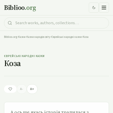
Biblioo
.org
Biblioo.org
•
Казки
•
Казки народів світу
•
Єврейські народні казки
•
Коза
Коза
ЄВРЕЙСЬКІ НАРОДНІ КАЗКИ
Коза
A-
A+
А ось ще якась історія трапилася з