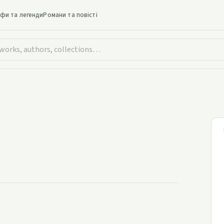
іфи та легенди
Романи та повісті
 вдарив грім!