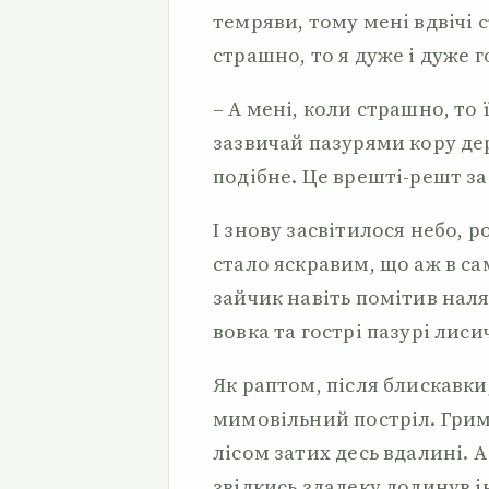
темряви, тому мені вдвічі 
страшно, то я дуже і дуже 
– А мені, коли страшно, то ї
зазвичай пазурями кору дер
подібне. Це врешті-решт з
І знову засвітилося небо, р
стало яскравим, що аж в са
зайчик навіть помітив наля
вовка та гострі пазурі лиси
Як раптом, після блискавки
мимовільний постріл. Грим
лісом затих десь вдалині. А
звідкись здалеку долинув і