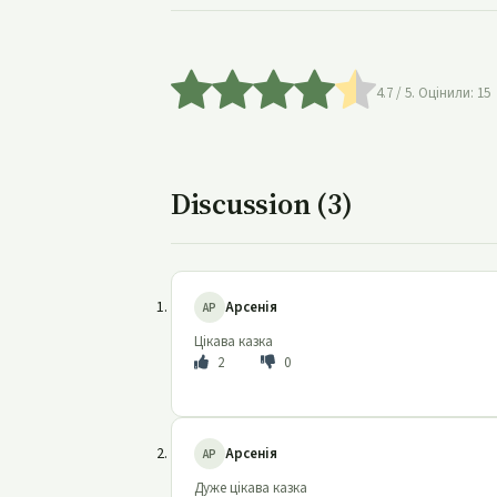
4.7
/ 5. Оцінили:
15
Discussion (3)
Арсенія
АР
Цікава казка
2
0
Арсенія
АР
Дуже цікава казка