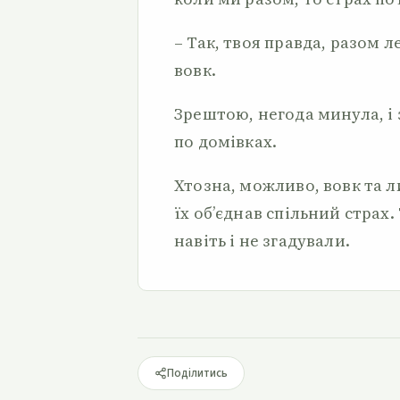
– Так, твоя правда, разом 
вовк.
Зрештою, негода минула, і 
по домівках.
Хтозна, можливо, вовк та ли
їх об’єднав спільний страх.
навіть і не згадували.
Поділитись