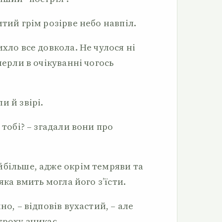
итий грім розірве небо навпіл.
ихло все довкола. Не чулося ні
мерли в очікуванні чогось
и й звірі.
 тобі? – згадали вони про
йбільше, адже окрім темряви та
 яка вмить могла його з’їсти.
но, – відповів вухастий, – але
троху зникає.