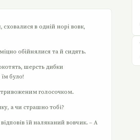
и, сховалися в одній норі вовк,
міцно обійнялися та й сидять.
цокотять, шерсть дибки
 їм було!
а стривоженим голосочком.
ику, а чи страшно тобі?
 відповів їй наляканий вовчик. – А