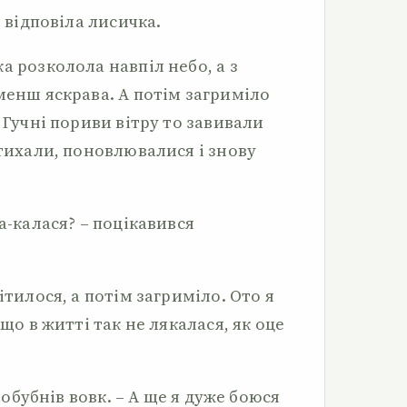
– відповіла лисичка.
а розколола навпіл небо, а з
менш яскрава. А потім загриміло
 Гучні пориви вітру то завивали
стихали, поновлювалися і знову
а-калася? – поцікавився
ітилося, а потім загриміло. Ото я
 що в житті так не лякалася, як оце
пробубнів вовк. – А ще я дуже боюся