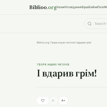
Biblioo
.org
Казки
Оповідання
Вірші
Байки
Пісні
М
Biblioo.org
•
Твори наших читачів
•
І вдарив грім!
І
ТВОРИ НАШИХ ЧИТАЧІВ
І вдарив грім!
A-
A+