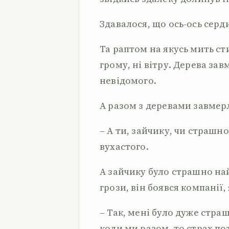
Здавалося, що ось-ось серд
Та раптом на якусь мить ст
грому, ні вітру. Дерева зав
невідомого.
А разом з деревами завмерл
– А ти, зайчику, чи страшно
вухастого.
А зайчику було страшно на
грози, він боявся компанії,
– Так, мені було дуже страш
коли ми разом, то страх по