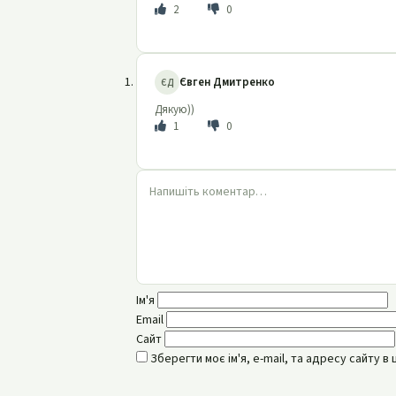
2
0
Євген Дмитренко
ЄД
Дякую))
1
0
Ім'я
Email
Сайт
Зберегти моє ім'я, e-mail, та адресу сайту 