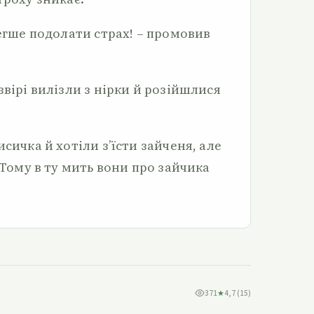
легше подолати страх! – промовив
звірі вилізли з нірки й розійшлися
сичка й хотіли з’їсти зайченя, але
 Тому в ту мить вони про зайчика
371
★
4,7 (15)