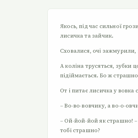
Якось, під час сильної гроз
лисичка та зайчик.
Сховалися, очі зажмурили, 
А коліна трусяться, зубки 
підіймається. Бо ж страшно
От і питає лисичка у вовк
– Во-во-вовчику, а во-о-овч
– Ой-йой-йой як страшно! –
тобі страшно?