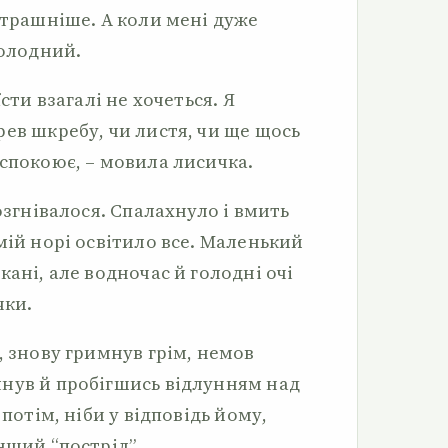
страшніше. А коли мені дуже
голодний.
сти взагалі не хочеться. Я
ев шкребу, чи листя, чи ще щось
аспокоює, – мовила лисичка.
озгнівалося. Спалахнуло і вмить
мій норі освітило все. Маленький
кані, але водночас й голодні очі
чки.
, знову гримнув грім, немов
нув й пробігшись відлунням над
 потім, ніби у відповідь йому,
нший “постріл”.