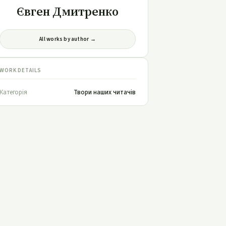
Євген Дмитренко
All works by author →
WORK DETAILS
Категорія
Твори наших читачів