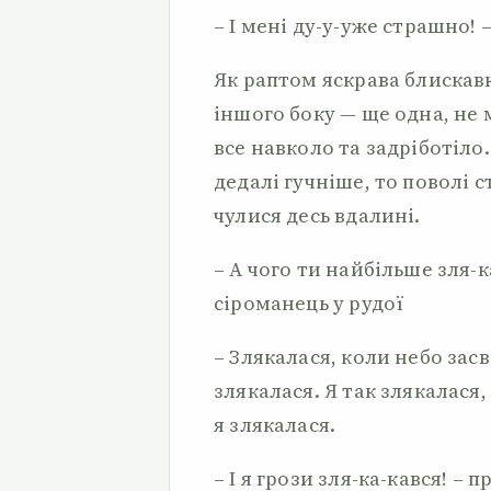
– І мені ду-у-уже страшно! 
Як раптом яскрава блискавк
іншого боку — ще одна, не 
все навколо та задріботіло.
дедалі гучніше, то поволі 
чулися десь вдалині.
– А чого ти найбільше зля-к
сіроманець у рудої
– Злякалася, коли небо засв
злякалася. Я так злякалася,
я злякалася.
– І я грози зля-ка-кався! – 