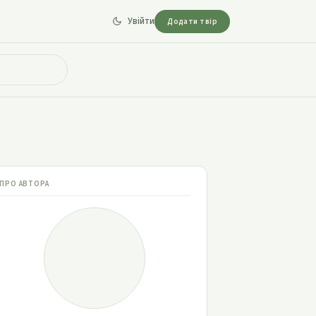
Увійти
Додати твір
ПРО АВТОРА