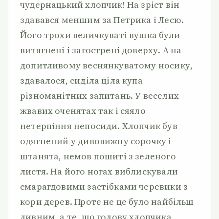
чудернацький хлопчик! На зріст він
здавався меншим за Петрика і Лесю.
Його трохи величкуваті вушка були
витягнені і загострені доверху. А на
допитливому веснянкуватому носику,
здавалося, сиділа ціла купа
різноманітних запитань. У веселих
жвавих оченятах так і сяяло
нетерпіння непосиди. Хлопчик був
одягнений у дивовижну сорочку і
штанята, немов пошиті з зеленого
листя. На його ногах виблискували
смарагдовими застібками черевики з
кори дерев. Проте не це було найбільш
дивним, а те, що голову хлопчика