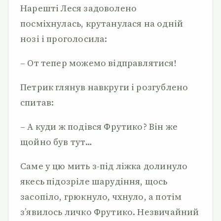
Нарешті Леся задоволено
посміхнулась, крутанулася на одній
нозі і проголосила:
– От тепер можемо відправлятися!
Петрик глянув навкруги і розгублено
спитав:
– А куди ж подівся Фрутико? Він же
щойно був тут…
Саме у цю мить з-під ліжка долинуло
якесь підозріле шарудіння, щось
засопіло, грюкнуло, чхнуло, а потім
з’явилось личко Фрутико. Незвичайний