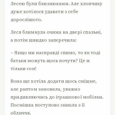
Лесею були близнюками. Але хлопчику
дуже хотілося удавати з себе
дорослішого.
Леся блимнула очима на двері спальні,
а потім швидко заперечила:
– Якщо ми насправді спимо, то як тоді
батьки можуть щось почути? Це ж
тільки сон!
Вона ще хотіла додати щось смішне,
але раптом замовкла, уважно
придивляючись до іграшкової мобілки.
Посмішка поступово зникла з її
обличчя.