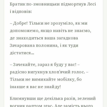
Братик по-змовницьки підморгнув Лесі
і відповів:
– Добре! Тільки не зрозуміло, як ми
допоможемо, якщо навіть не знаємо,
де знаходиться ваша загадкова
Зачарована полонина, і як туди
дістатися…
– Зачекайте, зараз я буду у вас! –
радісно вигукнув хлоп’ячий голос. –
Тільки не вимикайте мобілку, бо
інакше я вас не знайду!
Блимнувши ще декілька разів, зелений
вогник раптом згас. Але замість нього