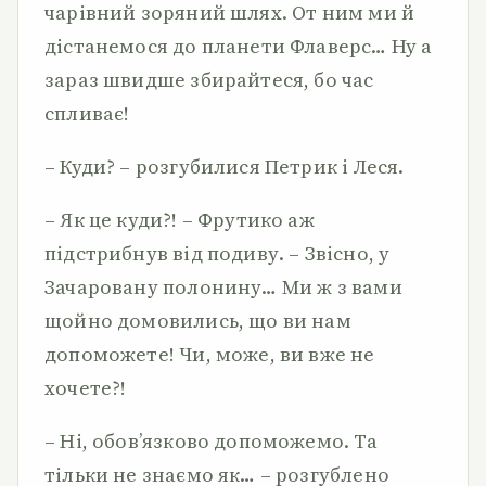
чарівний зоряний шлях. От ним ми й
дістанемося до планети Флаверс… Ну а
зараз швидше збирайтеся, бо час
спливає!
– Куди? – розгубилися Петрик і Леся.
– Як це куди?! – Фрутико аж
підстрибнув від подиву. – Звісно, у
Зачаровану полонину… Ми ж з вами
щойно домовились, що ви нам
допоможете! Чи, може, ви вже не
хочете?!
– Ні, обов’язково допоможемо. Та
тільки не знаємо як… – розгублено