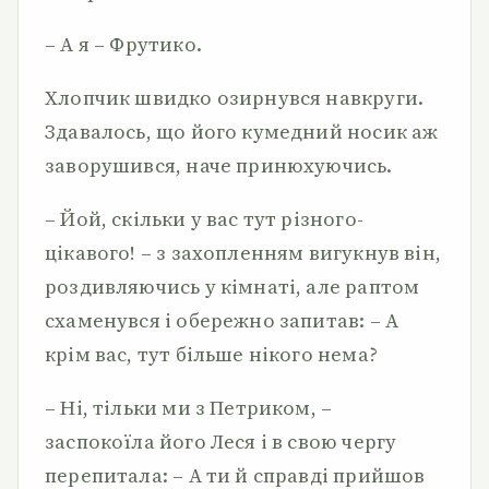
– А я – Фрутико.
Хлопчик швидко озирнувся навкруги.
Здавалось, що його кумедний носик аж
заворушився, наче принюхуючись.
– Йой, скільки у вас тут різного-
цікавого! – з захопленням вигукнув він,
роздивляючись у кімнаті, але раптом
схаменувся і обережно запитав: – А
крім вас, тут більше нікого нема?
– Ні, тільки ми з Петриком, –
заспокоїла його Леся і в свою чергу
перепитала: – А ти й справді прийшов