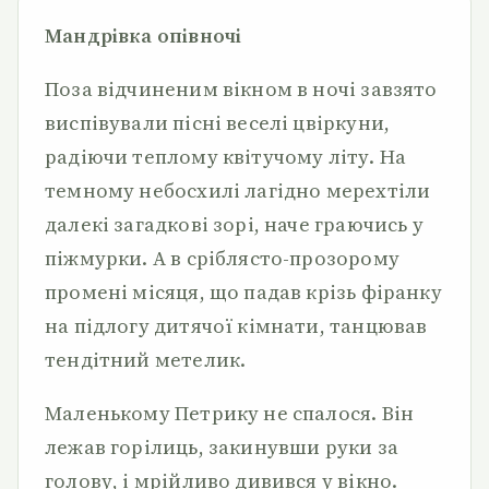
Мандрівка опівночі
Поза відчиненим вікном в ночі завзято
виспівували пісні веселі цвіркуни,
радіючи теплому квітучому літу. На
темному небосхилі лагідно мерехтіли
далекі загадкові зорі, наче граючись у
піжмурки. А в сріблясто-прозорому
промені місяця, що падав крізь фіранку
на підлогу дитячої кімнати, танцював
тендітний метелик.
Маленькому Петрику не спалося. Він
лежав горілиць, закинувши руки за
голову, і мрійливо дивився у вікно.