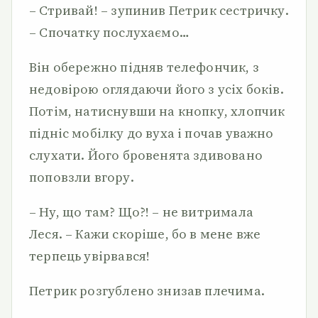
– Стривай! – зупинив Петрик сестричку.
– Спочатку послухаємо…
Він обережно підняв телефончик, з
недовірою оглядаючи його з усіх боків.
Потім, натиснувши на кнопку, хлопчик
підніс мобілку до вуха і почав уважно
слухати. Його бровенята здивовано
поповзли вгору.
– Ну, що там? Що?! – не витримала
Леся. – Кажи скоріше, бо в мене вже
терпець увірвався!
Петрик розгублено знизав плечима.