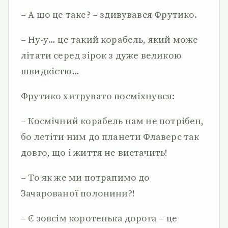
– А що це таке? – здивувався Фрутико.
– Ну-у… це такий корабель, який може
літати серед зірок з дуже великою
швидкістю…
Фрутико хитрувато посміхнувся:
– Космічний корабель нам не потрібен,
бо летіти ним до планети Флаверс так
довго, що і життя не вистачить!
– То як же ми потрапимо до
Зачарованої полонини?!
– Є зовсім коротенька дорога – це