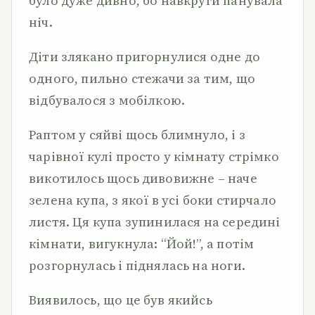
було дуже дивно, бо навкруги панувала
ніч.
Діти злякано пригорнулися одне до
одного, пильно стежачи за тим, що
відбувалося з мобілкою.
Раптом у сяйві щось блимнуло, і з
чарівної кулі просто у кімнату стрімко
викотилось щось дивовижне – наче
зелена купа, з якої в усі боки стирчало
листя. Ця купа зупинилася на середині
кімнати, вигукнула: “Йой!”, а потім
розгорнулась і піднялась на ноги.
Виявилось, що це був якийсь