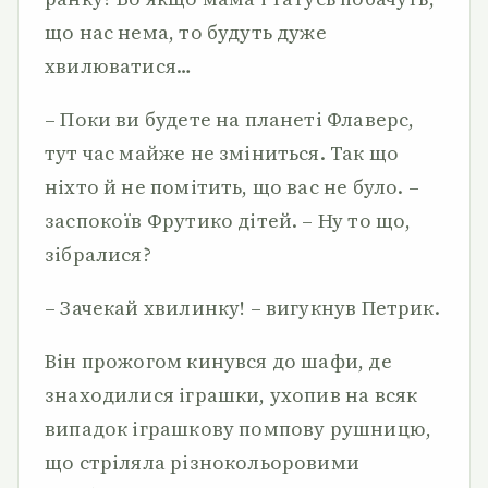
що нас нема, то будуть дуже
хвилюватися…
– Поки ви будете на планеті Флаверс,
тут час майже не зміниться. Так що
ніхто й не помітить, що вас не було. –
заспокоїв Фрутико дітей. – Ну то що,
зібралися?
– Зачекай хвилинку! – вигукнув Петрик.
Він прожогом кинувся до шафи, де
знаходилися іграшки, ухопив на всяк
випадок іграшкову помпову рушницю,
що стріляла різнокольоровими