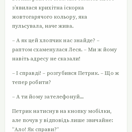
з’явилася крихітна іскорка
жовтогарячого кольору, яка
пульсувала, наче жива.
– А як цей хлопчик нас знайде? –
раптом схаменулася Леся. – Ми ж йому
навіть адресу не сказали!
– І справді! – розгубився Петрик. – Що ж
тепер робити?
– А ти йому зателефонуй…
Петрик натиснув на кнопку мобілки,
але почув у відповідь лише звичайне:
“Ало! Як справи?”