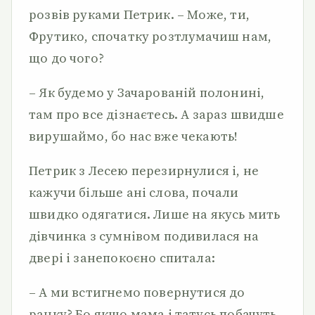
розвів руками Петрик. – Може, ти,
Фрутико, спочатку розтлумачиш нам,
що до чого?
– Як будемо у Зачарованій полонині,
там про все дізнаєтесь. А зараз швидше
вирушаймо, бо нас вже чекають!
Петрик з Лесею перезирнулися і, не
кажучи більше ані слова, почали
швидко одягатися. Лише на якусь мить
дівчинка з сумнівом подивилася на
двері і занепокоєно спитала:
– А ми встигнемо повернутися до
ранку? Бо якщо мама і татусь побачуть,