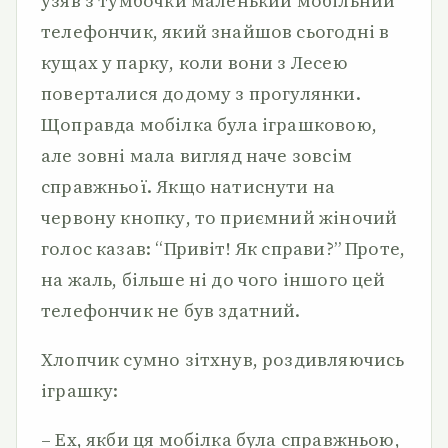
узяв з тумбочки маленький мобільний
телефончик, який знайшов сьогодні в
кущах у парку, коли вони з Лесею
поверталися додому з прогулянки.
Щоправда мобілка була іграшковою,
але зовні мала вигляд наче зовсім
справжньої. Якщо натиснути на
червону кнопку, то приємний жіночий
голос казав: “Привіт! Як справи?” Проте,
на жаль, більше ні до чого іншого цей
телефончик не був здатний.
Хлопчик сумно зітхнув, роздивляючись
іграшку:
– Ех, якби ця мобілка була справжньою,