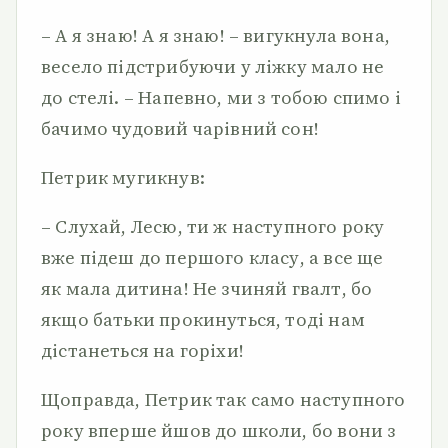
– А я знаю! А я знаю! – вигукнула вона,
весело підстрибуючи у ліжку мало не
до стелі. – Напевно, ми з тобою спимо і
бачимо чудовий чарівний сон!
Петрик мугикнув:
– Слухай, Лесю, ти ж наступного року
вже підеш до першого класу, а все ще
як мала дитина! Не зчиняй гвалт, бо
якщо батьки прокинуться, тоді нам
дістанеться на горіхи!
Щоправда, Петрик так само наступного
року вперше йшов до школи, бо вони з