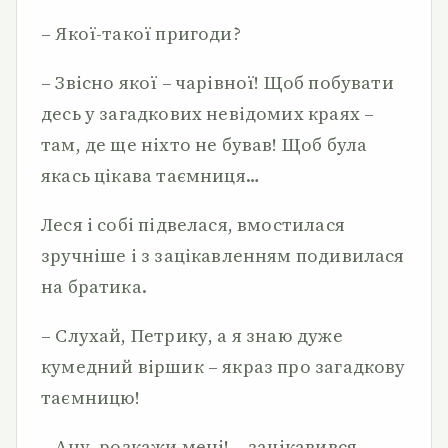
– Якої-такої пригоди?
– Звісно якої – чарівної! Щоб побувати
десь у загадкових невідомих краях –
там, де ще ніхто не бував! Щоб була
якась цікава таємниця…
Леся і собі підвелася, вмостилася
зручніше і з зацікавленням подивилася
на братика.
– Слухай, Петрику, а я знаю дуже
кумедний віршик – якраз про загадкову
таємницю!
– Ану, розкажи мені! – зацікавився