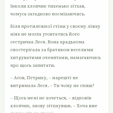
Інколи хлопчик тихенько зітхав,
чомусь загадково посміхаючись.
Біля протилежної стіни у своєму ліжку
ніяк не могла уговтатись його
сестричка Леся. Вона крадькома
спостерігала за братиком веселими
хитруватими оченятами, намагаючись
про щось запитати.
– Агов, Петрику, – нарешті не
витримала Леся. – Ти чому не спиш?
– Щось мені не хочеться, – відповів
хлопчик, знову зітхнувши. – Хоча вже