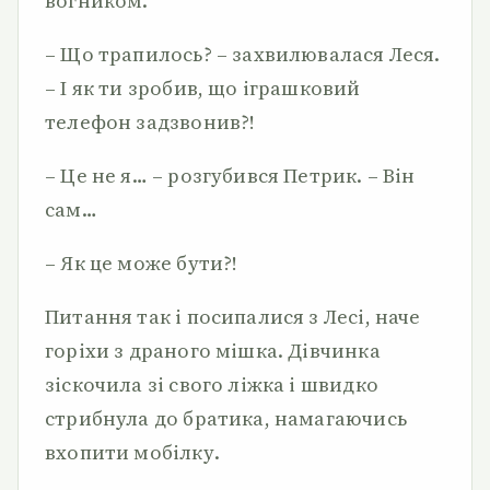
вогником.
– Що трапилось? – захвилювалася Леся.
– І як ти зробив, що іграшковий
телефон задзвонив?!
– Це не я… – розгубився Петрик. – Він
сам…
– Як це може бути?!
Питання так і посипалися з Лесі, наче
горіхи з драного мішка. Дівчинка
зіскочила зі свого ліжка і швидко
стрибнула до братика, намагаючись
вхопити мобілку.