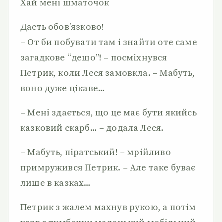
Хай мені шматочок
Дасть обов’язково!
– От би побувати там і знайти оте саме
загадкове “дещо”! – посміхнувся
Петрик, коли Леся замовкла. – Мабуть,
воно дуже цікаве…
– Мені здається, що це має бути якийсь
казковий скарб… – додала Леся.
– Мабуть, піратський! – мрійливо
примружився Петрик. – Але таке буває
лише в казках…
Петрик з жалем махнув рукою, а потім