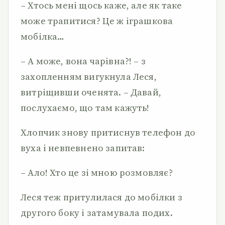
– Хтось мені щось каже, але як таке
може трапитися? Це ж іграшкова
мобілка…
– А може, вона чарівна?! – з
захопленням вигукнула Леся,
витріщивши оченята. – Давай,
послухаємо, що там кажуть!
Хлопчик знову притиснув телефон до
вуха і невпевнено запитав:
– Ало! Хто це зі мною розмовляє?
Леся теж притулилася до мобілки з
другого боку і затамувала подих.