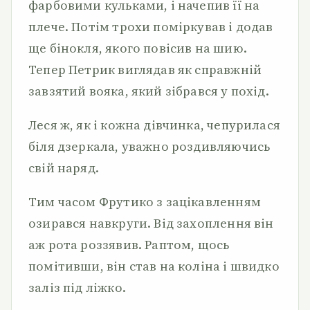
фарбовими кульками, і начепив її на
плече. Потім трохи поміркував і додав
ще бінокля, якого повісив на шию.
Тепер Петрик виглядав як справжній
завзятий вояка, який зібрався у похід.
Леся ж, як і кожна дівчинка, чепурилася
біля дзеркала, уважно роздивляючись
свій наряд.
Тим часом Фрутико з зацікавленням
озирався навкруги. Від захоплення він
аж рота роззявив. Раптом, щось
помітивши, він став на коліна і швидко
заліз під ліжко.