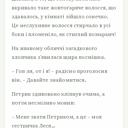
вкривало таке жовтогаряче волосся, що
здавалось, у кімнаті зійшло сонечко.
Це неслухняне волосся стирчало в усі
боки і пломеніло, як стиглий помаранч!
На жвавому обличчі загадкового
хлопчика з’явилася щира посмішка.
– Гоп-ля, от і я! – радісно проголосив
він. – Давайте знайомитися.
Петрик здивовано кліпнув очима, а
потім несміливо мовив:
– Мене звати Петриком, а це – моя
сестричка Леся…