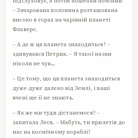
підслуховує, а потім пошепки пояснив:
– Зачарована полонина розташована
високо в горах на чарівній планеті
Флаверс.
– А де ж ця планета знаходиться? –
здивувався Петрик. – Я такої назви
ніколи не чув…
– Це тому, що ця планета знаходиться
дуже-дуже далеко від Землі, і ваші
вчені ще її не знають.
– Як же ми туди дістанемося? –
запитала Леся. – Мабуть, ти прилетів до
нас на космічному кораблі?