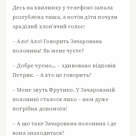
Десь на хвилинку у телефоні запала
розгублена тиша, а потім діти почули
зраділий хлоп’ячий голос:
– Ало! Ало! Говорить Зачарована
полонина! Як мене чуєте?
– Добре чуємо… – здивовано відповів
Петрик. – А хто це говорить?
– Мене звуть Фрутико. У Зачарованій
полонині сталося лихо – нам дуже
потрібна допомога!
– А що таке Зачарована полонина і де
вона знаходиться?