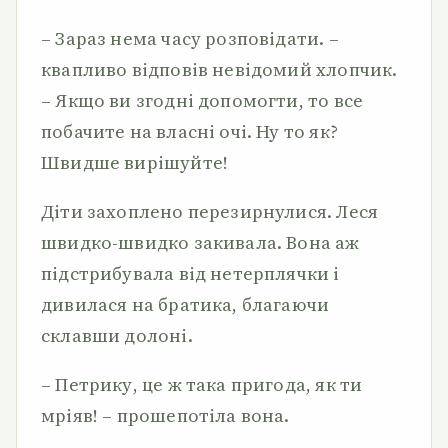
– Зараз нема часу розповідати. –
квапливо відповів невідомий хлопчик.
– Якщо ви згодні допомогти, то все
побачите на власні очі. Ну то як?
Швидше вирішуйте!
Діти захоплено перезирнулися. Леся
швидко-швидко закивала. Вона аж
підстрибувала від нетерплячки і
дивилася на братика, благаючи
склавши долоні.
– Петрику, це ж така пригода, як ти
мріяв! – прошепотіла вона.