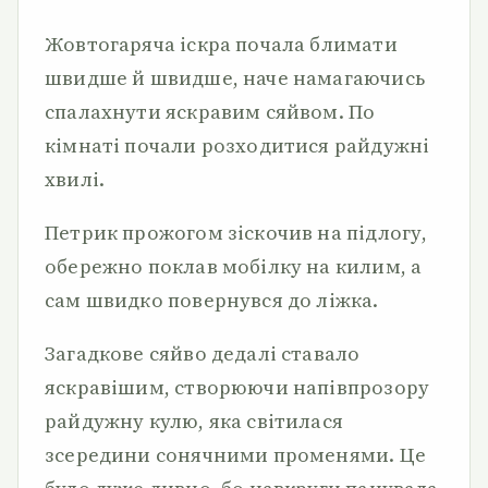
Жовтогаряча іскра почала блимати
швидше й швидше, наче намагаючись
спалахнути яскравим сяйвом. По
кімнаті почали розходитися райдужні
хвилі.
Петрик прожогом зіскочив на підлогу,
обережно поклав мобілку на килим, а
сам швидко повернувся до ліжка.
Загадкове сяйво дедалі ставало
яскравішим, створюючи напівпрозору
райдужну кулю, яка світилася
зсередини сонячними променями. Це