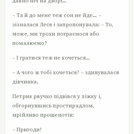
давно ніч на дворі…
– Та й до мене теж сон не йде… –
зізналася Леся і запропонувала: – То,
може, ми трохи пограємося або
помалюємо?
– І гратися теж не хочеться…
– А чого ж тобі хочеться? – здивувалася
дівчинка.
Петрик рвучко підвівся у ліжку і,
обгорнувшись простирадлом,
мрійливо прошепотів:
– Пригоди!