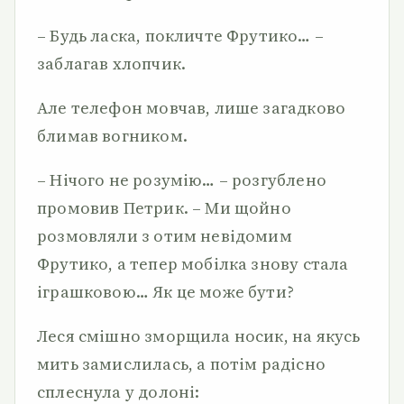
– Будь ласка, покличте Фрутико… –
заблагав хлопчик.
Але телефон мовчав, лише загадково
блимав вогником.
– Нічого не розумію… – розгублено
промовив Петрик. – Ми щойно
розмовляли з отим невідомим
Фрутико, а тепер мобілка знову стала
іграшковою… Як це може бути?
Леся смішно зморщила носик, на якусь
мить замислилась, а потім радісно
сплеснула у долоні: