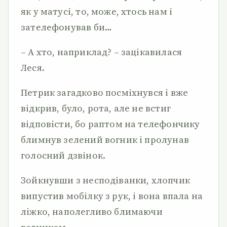
як у матусі, то, може, хтось нам і
зателефонував би…
– А хто, наприклад? – зацікавилася
Леся.
Петрик загадково посміхнувся і вже
відкрив, було, рота, але не встиг
відповісти, бо раптом на телефончику
блимнув зелений вогник і пролунав
голосний дзвінок.
Зойкнувши з несподіванки, хлопчик
випустив мобілку з рук, і вона впала на
ліжко, наполегливо блимаючи