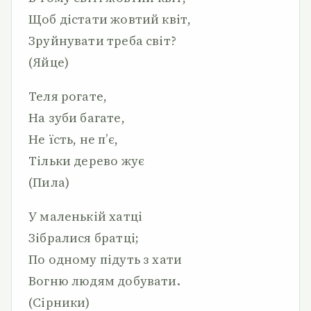
Щоб дістати жовтий квіт,
Зруйнувати треба світ?
(Яйце)
Теля рогате,
На зуби багате,
Не їсть, не п’є,
Тільки дерево жує
(Пила)
У маленькій хатці
Зібралися братці;
По одному підуть з хати
Вогню людям добувати.
(Сірники)