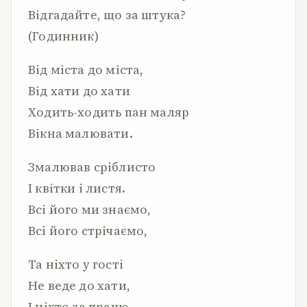
Відгадайте, що за штука?
(Годинник)
Від міста до міста,
Від хати до хати
Ходить-ходить пан маляр
Вікна малювати.
Змалював сріблисто
І квітки і листя.
Всі його ми знаємо,
Всі його стрічаємо,
Та ніхто у гості
Не веде до хати,
І ніхто за працю