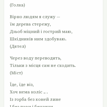
(Голка)
Вірно людям я служу —
їм дерева стережу,
Дзьоб міцний і гострий маю,
Шкідників ним здобуваю.
(Дятел)
Через воду переводить,
Тільки з місця сам не сходить.
(Міст)
Їде, їде віз,
Хоч нема коліс .. .
Із горба без коней лине
І без пари і бензини