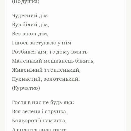
(Подушка)
Чудесний дім
Був білий дім,
Без вікон дім,
І щось застукало у нім
Розбився дім, і з дому вмить
Маленький мешканець біжить,
Живенький ї тепленький,
Пухнастий, золотенький.
(Курчатко)
Гостя в нас не будь-яка:
Вся зелена і струнка,
Кольоровії намиста,
А волосся золотисте