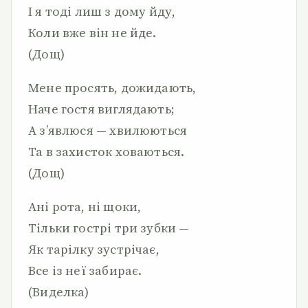
І я тоді лиш з дому йду,
Коли вже він не йде.
(Дощ)
Мене просять, дожидають,
Наче гостя виглядають;
А з’явлюся — хвилюються
Та в захисток ховаються.
(Дощ)
Ані рота, ні щоки,
Тільки гострі три зубки —
Як тарілку зустрічає,
Все із неї забирає.
(Виделка)