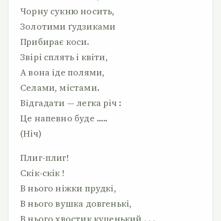
Чорну сукню носить,
Золотими ґудзиками
Прибирає коси.
Звірі сплять і квіти,
А вона іде полями,
Селами, містами.
Відгадати — легка річ :
Це напевно буде …..
(Ніч)
Плиг-плиг!
Скік-скік !
В нього ніжки прудкі,
В нього вушка довгенькі,
В нього хвостик куценький . . .