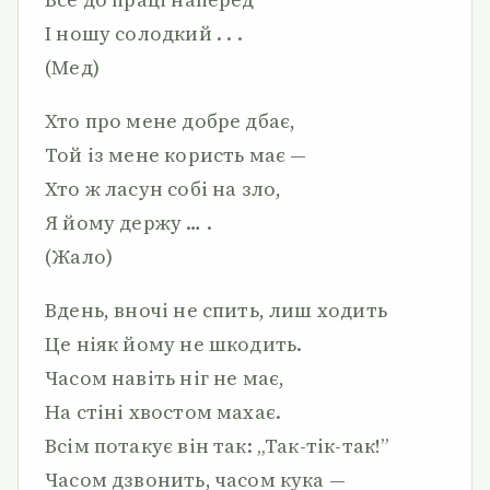
І ношу солодкий . . .
(Мед)
Хто про мене добре дбає,
Той із мене користь має —
Хто ж ласун собі на зло,
Я йому держу … .
(Жало)
Вдень, вночі не спить, лиш ходить
Це ніяк йому не шкодить.
Часом навіть ніг не має,
На стіні хвостом махає.
Всім потакує він так: „Так-тік-так!”
Часом дзвонить, часом кука —