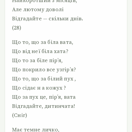
Найкоротший з місяців,
Але лютому доволі
Відгадайте — скільки днів.
(28)
Що то, що за біла вата,
Що від неї біла хата?
Що то за біле пір’я,
Що покрило все узгір’я?
Що то, що за білий пух ,
Що сідає н а кожух ?
Що за пух це, пір’я, вата
Відгадайте, дитинчата!
(Сніг)
Має темне личко,