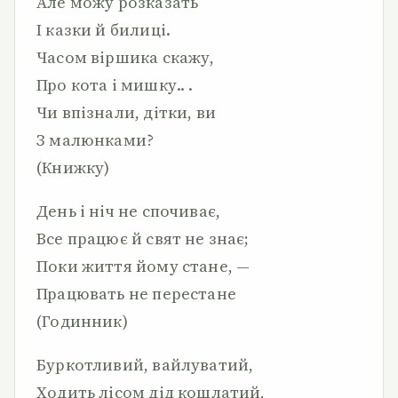
Але можу розказать
І казки й билиці.
Часом віршика скажу,
Про кота і мишку.. .
Чи впізнали, дітки, ви
З малюнками?
(Книжку)
День і ніч не спочиває,
Все працює й свят не знає;
Поки життя йому стане, —
Працювать не перестане
(Годинник)
Буркотливий, вайлуватий,
Ходить лісом дід кошлатий,