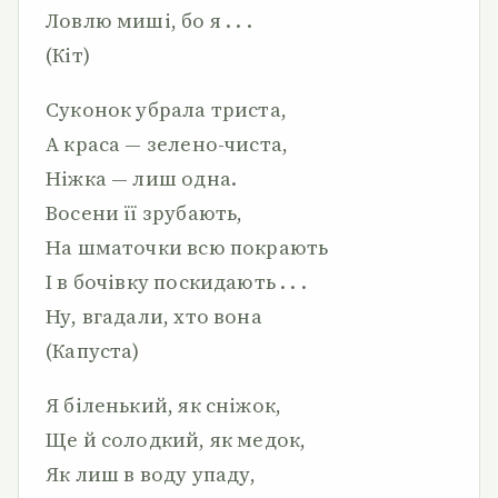
Ловлю миші, бо я . . .
(Кіт)
Суконок убрала триста,
А краса — зелено-чиста,
Ніжка — лиш одна.
Восени її зрубають,
На шматочки всю покрають
І в бочівку поскидають . . .
Ну, вгадали, хто вона
(Капуста)
Я біленький, як сніжок,
Ще й солодкий, як медок,
Як лиш в воду упаду,