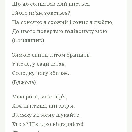
Що до сонця вік свій пнеться
І його ім’ям зоветься?
На сонечко я схожий і сонце я люблю,
До нього повертаю голівоньку мою.
(Соняшник)
Зимою спить, літом бринить,
У поле, у сади літає,
Солодку росу збирає.
(Бджола)
Маю роги, маю пір’я,
Хоч ні птиця, ані звір я.
В ліжку ви мене шукайте.
Хто я? Швидко відгадайте!