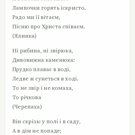
Лампочки горять іскристо.
Радо ми її вітаєм,
Пісню про Христа співаєм.
(Ялинка)
Ні рибина, ні звірюка,
Дивовижна каменюка:
Прудко плаває в воді,
Ледве ж сунеться в ході.
То не звір і не комаха,
То річкова
(Черепаха)
Він скрізь: у полі і в саду,
А в дім не попаде;