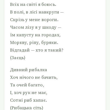
Всіх на світі я боюсь.
В полі, в лісі навкруги —
Скрізь у мене вороги.
Часом лізу я у шкоду —
їм капусту на городах,
Моркву, ріпу, буряки.
Відгадай — хто я такий?
(Заєць)
Дивний рибалка
Хоч нічого не бачить,
Та очей багато,
І, хоч рук не має,
Сотні риб хапає.
(Рибацька сіть)