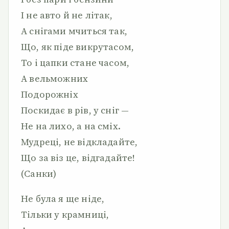
І не авто й не літак,
А снігами мчиться так,
Що, як піде викрутасом,
То і цапки стане часом,
А вельможних
Подорожніх
Поскидає в рів, у сніг —
Не на лихо, а на сміх.
Мудреці, не відкладайте,
Що за віз це, відгадайте!
(Санки)
Не була я ще ніде,
Тільки у крамниці,