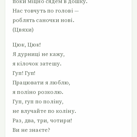
поки міцно сядем в дошку.
Нас товчуть по голові —
роблять саночки нові.
(Цвяхи)
Цюк, Цюк!
Я дурниці не кажу,
я кілочок затешу.
Гуп! Гуп!
Працювати я люблю,
я поліно розколю.
Гуп, гуп по поліну,
не влучайте по коліну.
Раз, два, три, чотири!
Ви не знаєте?