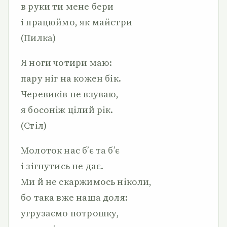
в руки ти мене бери
і працюймо, як майстри
(Пилка)
Я ноги чотири маю:
пару ніг на кожен бік.
Черевиків не взуваю,
я босоніж цілий рік.
(Стіл)
Молоток нас б’є та б’є
і зігнутись не дає.
Ми й не скаржимось ніколи,
бо така вже наша доля:
угрузаємо потрошку,