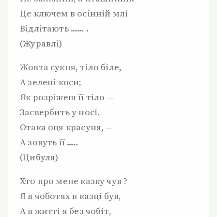
Це ключем в осінній млі
Відлітають …… .
(Журавлі)
Жовта сукня, тіло біле,
А зелені коси;
Як розріжеш її тіло —
Засвербить у носі.
Отака оця красуня, —
А зовуть її …..
(Цибуля)
Хто про мене казку чув ?
Я в чоботях в казці був,
А в житті я без чобіт,