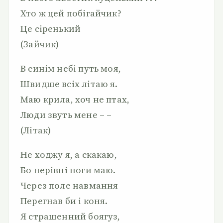
Хто ж цей побігайчик?
Це сіренький
(Зайчик)
В синім небі путь моя,
Швидше всіх літаю я.
Маю крила, хоч не птах,
Люди звуть мене – –
(Літак)
Не ходжу я, а скакаю,
Бо нерівні ноги маю.
Через поле навмання
Перегнав би і коня.
Я страшенний боягуз,