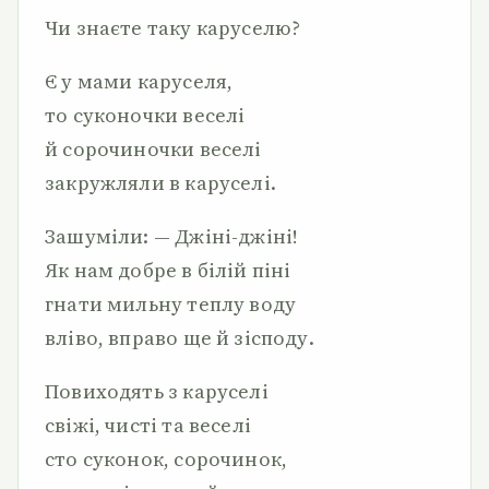
Чи знаєте таку каруселю?
Є у мами каруселя,
то суконочки веселі
й сорочиночки веселі
закружляли в каруселі.
Зашуміли: — Джіні-джіні!
Як нам добре в білій піні
гнати мильну теплу воду
вліво, вправо ще й зісподу.
Повиходять з каруселі
свіжі, чисті та веселі
сто суконок, сорочинок,