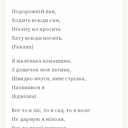
Подорожній пан,
Ходить всюди сам,
Нічлігу не просить
Хату всюди носить.
(Равлик)
Я маленька комашина,
З дощечок моя хатина,
Швидко мчуся, наче стрілка,
Називаюся я
(Бджілка)
Все то в ліс, то в сад, то в поле
Не дармую я ніколи,
Все до праці наперед