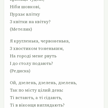
Ніби шовкові,
Пурхає влітку
З квітки на квітку?
(Метелик)
Я кругленька, червоненька,
З хвостиком тоненьким,
На городі мене рвуть
І до столу подають?
(Редиска)
Ой, дзелень, дзелень, дзелень,
Так по місту цілий день:
Ті встають, а ті сідають,
Ті в віконця виглядають?