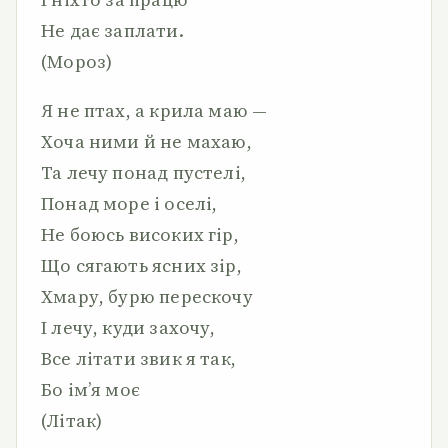
Не дає заплати.
(Мороз)
Я не птах, а крила маю —
Хоча ними й не махаю,
Та лечу понад пустелі,
Понад море і оселі,
Не боюсь високих гір,
Що сягають ясних зір,
Хмару, бурю перескочу
І лечу, куди захочу,
Все літати звик я так,
Бо ім’я моє
(Літак)