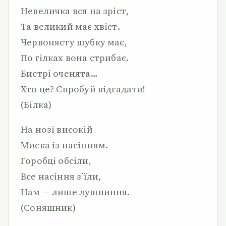
Невеличка вся на зріст,
Та великий має хвіст.
Червонясту шубку має,
По гілках вона стрибає.
Бистрі оченята…
Хто це? Спробуй відгадати!
(Білка)
На нозі високій
Миска із насінням.
Горобці обсіли,
Все насіння з’їли,
Нам — лише лушпиння.
(Соняшник)