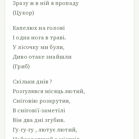
Зразу ж в ній я пропаду
(Цукор)
Капелюх на голові
І одна нога в траві.
У лісочку ми були,
Диво отаке знайшли
(Гриб)
Скільки днів ?
Розгулявся місяць лютий,
Сніговію розкрутив,
В сніговії-заметілі
Він два дні згубив.
Гу-гу-гу , лютує лютий,