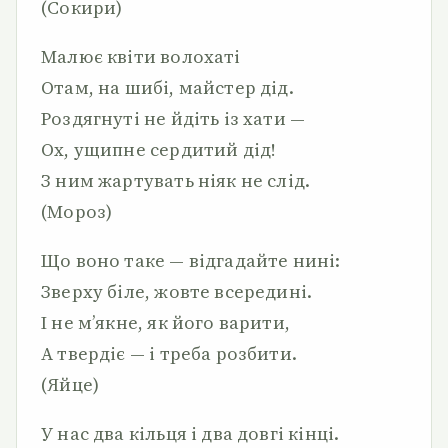
(Сокири)
Малює квіти волохаті
Отам, на шибі, майстер дід.
Роздягнуті не йдіть із хати —
Ох, ущипне сердитий дід!
З ним жартувать ніяк не слід.
(Мороз)
Що воно таке — відгадайте нині:
Зверху біле, жовте всередині.
І не м’якне, як його варити,
А твердіє — і треба розбити.
(Яйце)
У нас два кільця і два довгі кінці.