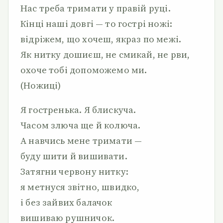
Нас треба тримати у правій руці.
Кінці наші довгі — то гострі ножі:
відріжем, що хочеш, якраз по межі.
Як нитку дошиєш, не смикай, не рви,
охоче тобі допоможемо ми.
(Ножиці)
Я гостренька. Я блискуча.
Часом злюча ще й колюча.
А навчись мене тримати —
буду шити й вишивати.
Затягни червону нитку:
я метнуся звітно, швидко,
і без зайвих балачок
вишиваю рушничок.