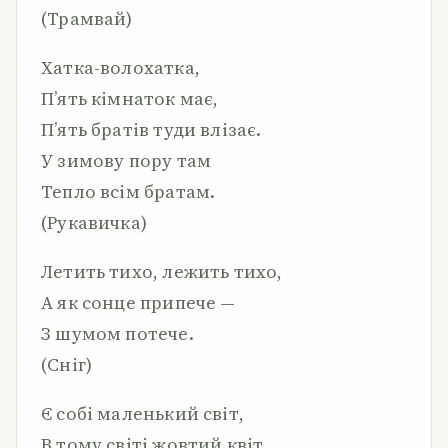
(Трамвай)
Хатка-волохатка,
П’ять кімнаток має,
П’ять братів туди влізає.
У зимову пору там
Тепло всім братам.
(Рукавичка)
Летить тихо, лежить тихо,
А як сонце припече —
З шумом потече.
(Сніг)
Є собі маленький світ,
В тому світі жовтий квіт,