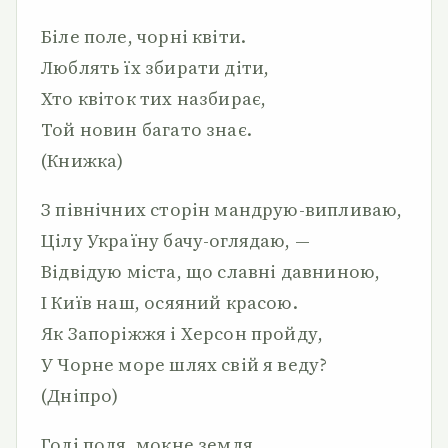
Біле поле, чорні квіти.
Люблять їх збирати діти,
Хто квіток тих назбирає,
Той новин багато знає.
(Книжка)
З північних сторін мандрую-випливаю,
Цілу Україну бачу-оглядаю, —
Відвідую міста, що славні давниною,
І Київ наш, осяяний красою.
Як Запоріжжя і Херсон пройду,
У Чорне море шлях свій я веду?
(Дніпро)
Голі поля, мокне земля,