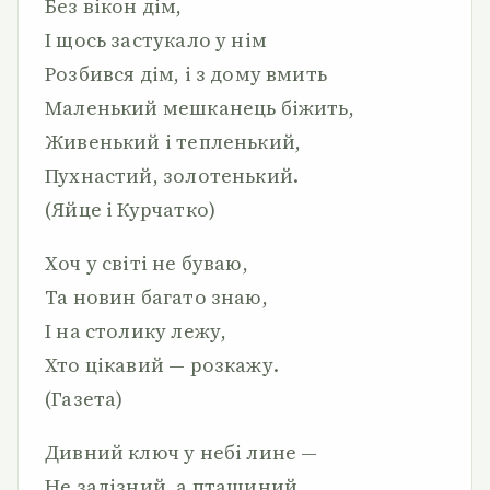
Без вікон дім,
І щось застукало у нім
Розбився дім, і з дому вмить
Маленький мешканець біжить,
Живенький і тепленький,
Пухнастий, золотенький.
(Яйце і Курчатко)
Хоч у світі не буваю,
Та новин багато знаю,
І на столику лежу,
Хто цікавий — розкажу.
(Газета)
Дивний ключ у небі лине —
Не залізний, а пташиний.