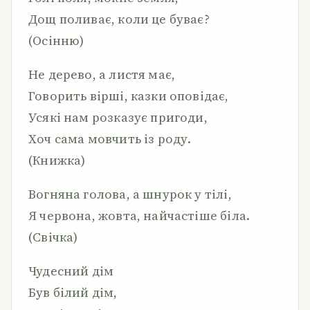
Дощ поливає, коли це буває?
(Осінню)
Не дерево, а листя має,
Говорить вірші, казки оповідає,
Усякі нам розказує пригоди,
Хоч сама мовчить із роду.
(Книжка)
Вогняна голова, а шнурок у тілі,
Я червона, жовта, найчастіше біла.
(Свічка)
Чудесний дім
Був білий дім,