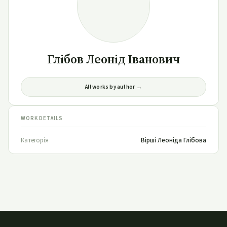
Глібов Леонід Іванович
All works by author →
WORK DETAILS
Категорія
Вірші Леоніда Глібова