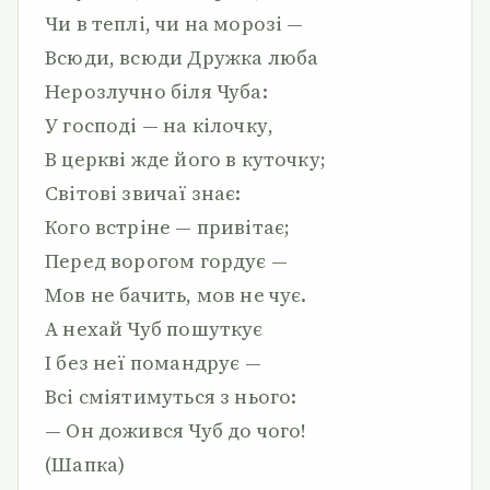
Чи в теплі, чи на морозі —
Всюди, всюди Дружка люба
Нерозлучно біля Чуба:
У господі — на кілочку,
В церкві жде його в куточку;
Світові звичаї знає:
Кого встріне — привітає;
Перед ворогом гордує —
Мов не бачить, мов не чує.
А нехай Чуб пошуткує
І без неї помандрує —
Всі сміятимуться з нього:
— Он дожився Чуб до чого!
(Шапка)