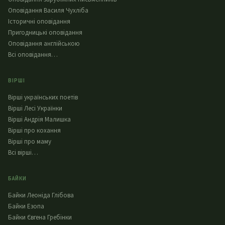
Оповідання Василя Чухліба
Історичні оповідання
Пригодницькі оповідання
Оповідання англійською
Всі оповідання…
ВІРШІ
Вірші українських поетів
Вірші Лесі Українки
Вірші Андрія Малишка
Вірші про кохання
Вірші про маму
Всі вірші…
БАЙКИ
Байки Леоніда Глібова
Байки Езопа
Байки Євгена Гребінки