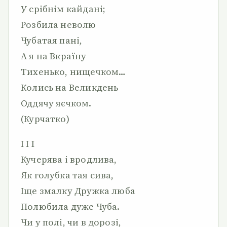
У срібнім кайдані;
Розбила неволю
Чубатая пані,
А я на Вкраїну
Тихенько, нищечком…
Колись на Великдень
Оддячу яєчком.
(Курчатко)
I I I
Кучерява і вродлива,
Як голубка тая сива,
Іще змалку Дружка люба
Полюбила дуже Чуба.
Чи у полі, чи в дорозі,