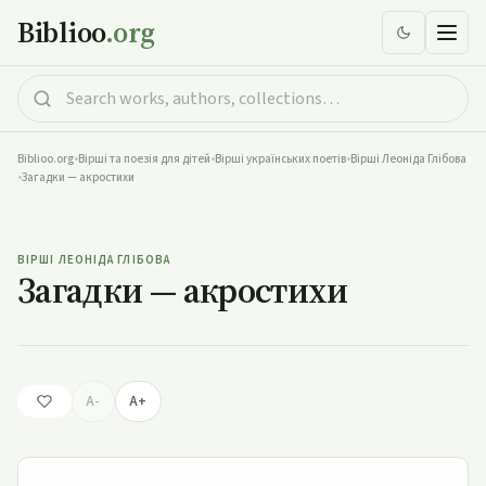
Biblioo
.org
Biblioo.org
•
Вірші та поезія для дітей
•
Вірші українських поетів
•
Вірші Леоніда Глібова
•
Загадки — акростихи
Загадки — акростихи
ВІРШІ ЛЕОНІДА ГЛІБОВА
Загадки — акростихи
A-
A+