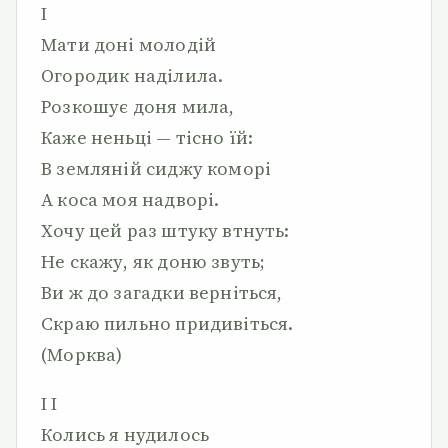
І
Мати доні молодій
Огородик наділила.
Розкошує доня мила,
Каже неньці — тісно їй:
В земляній сиджу коморі
А коса моя надворі.
Хочу цей раз штуку втнуть:
Не скажу, як доню звуть;
Ви ж до загадки верніться,
Скраю пильно придивіться.
(Морква)
I I
Колись я нудилось