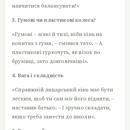
навчитися балансувати!»
3. Гумові чи пластикові колеса?
«Гумові – м’які й тихі, ніби кінь на
копитах з гуми, – сміявся тато. – А
пластикові гуркочуть, як візок по
бруківці, зато довговічніші».
4. Вага і складність
«Справжній лицарський кінь має бути
легким, щоб ти сам міг його підняти, –
наставив батько. – І зручно складати,
якщо треба занести до школи».