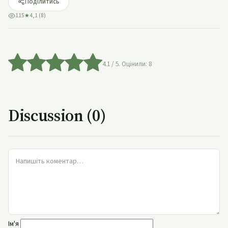
Поділитись
115
★
4,1 (8)
4.1
/ 5. Оцінили:
8
Discussion (0)
Ім'я