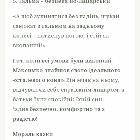
5. Гальма – безпека по-лицарськи
«А щоб зупинятися без падінь, шукай
самокат
з гальмом на задньому
колесі
– натиснув ногою, і стій як
вкопаний!»
І от, коли всі умови були виконані,
Максимко знайшов свого ідеального
«сталевого коня».
Він мчав на ньому,
відчуваючи себе справжнім лицаром, а
батьки були спокійні: їхній син
їздив
безпечно, комфортно та з
радістю!
Мораль казки