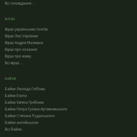
Всі оповідання…
ВІРШІ
Вірші українських поетів
Вірші Лесі Українки
Вірші Андрія Малишка
Вірші про кохання
Вірші про маму
Всі вірші…
БАЙКИ
Байки Леоніда Глібова
Байки Езопа
Байки Євгена Гребінки
Байки Петра Гулака-Артемовського
Байки Степана Руданського
Байки англійською
Всі байки…