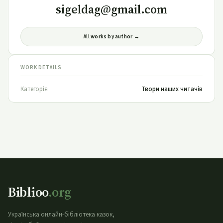
sigeldag@gmail.com
All works by author →
WORK DETAILS
Категорія
Твори наших читачів
Biblioo
.org
Українська онлайн-бібліотека казок,