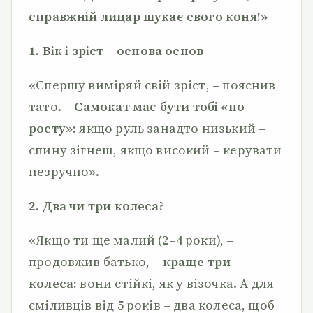
справжній лицар шукає свого коня!»
1. Вік і зріст – основа основ
«Спершу виміряй свій зріст, – пояснив
тато. –
Самокат має бути тобі «по
росту»:
якщо руль занадто низький –
спину зігнеш, якщо високий – керувати
незручно».
2. Два чи три колеса?
«Якщо ти ще малий (2–4 роки), –
продовжив батько, –
краще три
колеса:
вони стійкі, як у візочка. А для
сміливців від 5 років – два колеса, щоб