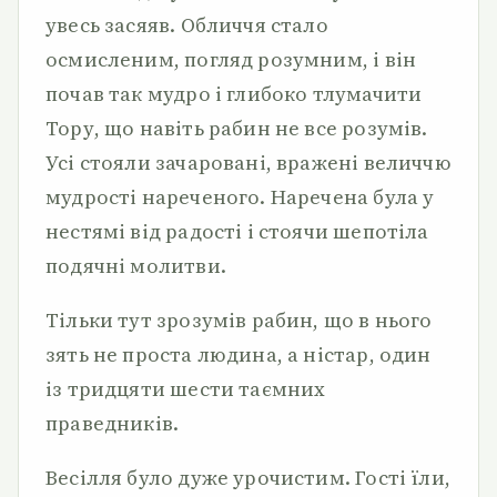
увесь засяяв. Обличчя стало
осмисленим, погляд розумним, і він
почав так мудро і глибоко тлумачити
Тору, що навіть рабин не все розумів.
Усі стояли зачаровані, вражені величчю
мудрості нареченого. Наречена була у
нестямі від радості і стоячи шепотіла
подячні молитви.
Тільки тут зрозумів рабин, що в нього
зять не проста людина, а ністар, один
із тридцяти шести таємних
праведників.
Весілля було дуже урочистим. Гості їли,