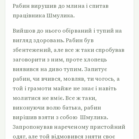
Рабин вирушив до млина і спитав
працівника Шмулика.
Вийшов до нього обірваний і тупий на
вигляд здоровань. Рабин був
збентежений, але все ж таки спробував
заговорити з ним, проте хлопець
виявився на диво тупим. Запитує
рабин, чи вчився, мовляв, ти чогось, а
той і грамоти майже не знає і навіть
молитися не вміє. Все ж таки,
виконуючи волю батька, рабин
вирішив взяти з собою Шмулика.
Запропонував нареченому пристойний
одяг, але той відмовився зняти своє