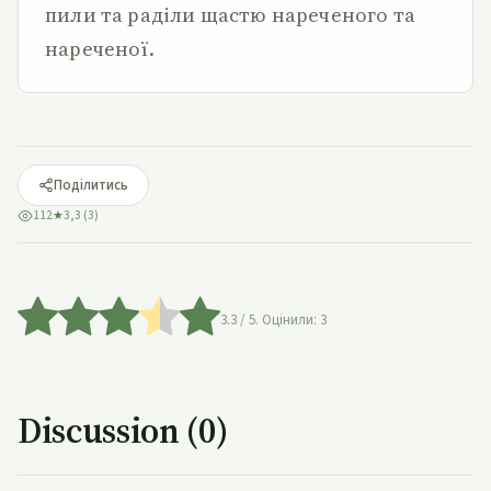
пили та раділи щастю нареченого та
нареченої.
Поділитись
112
★
3,3 (3)
3.3
/ 5. Оцінили:
3
Discussion (0)