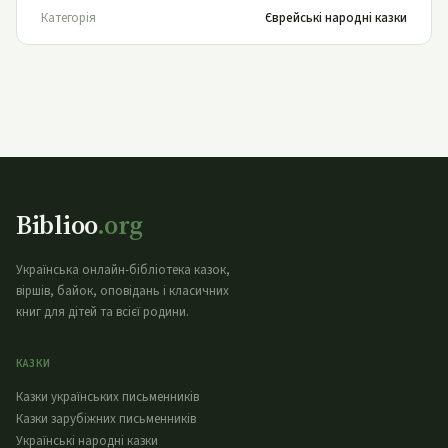
Категорія
Єврейські народні казки
Biblioo
.org
Українська онлайн-бібліотека казок,
віршів, байок, оповідань і класичних
книг для дітей та всієї родини.
КАЗКИ
Казки українських письменників
Казки зарубіжних письменників
Українські народні казки