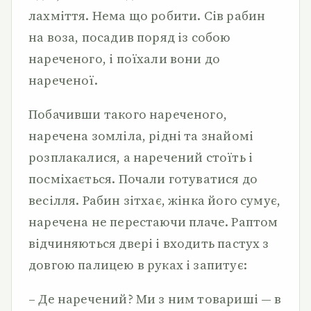
лахміття. Нема що робити. Сів рабин
на воза, посадив поряд із собою
нареченого, і поїхали вони до
нареченої.
Побачивши такого нареченого,
наречена зомліла, рідні та знайомі
розплакалися, а наречений стоїть і
посміхається. Почали готуватися до
весілля. Рабин зітхає, жінка його сумує,
наречена не перестаючи плаче. Раптом
відчиняються двері і входить пастух з
довгою палицею в руках і запитує:
– Де наречений? Ми з ним товариші — в