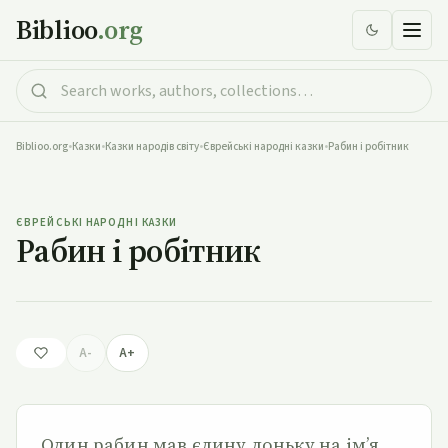
Biblioo
.org
Biblioo.org
•
Казки
•
Казки народів світу
•
Єврейські народні казки
•
Рабин і робітник
Рабин і робітник
ЄВРЕЙСЬКІ НАРОДНІ КАЗКИ
Рабин і робітник
A-
A+
Один рабин мав єдину доньку на ім’я