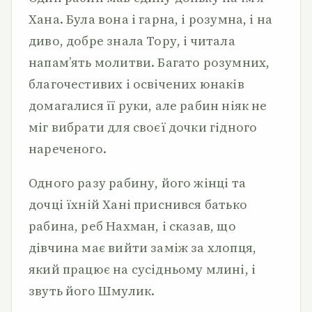
Хана. Була вона і гарна, і розумна, і на
диво, добре знала Тору, і читала
напам’ять молитви. Багато розумних,
благочестивих і освічених юнаків
домагалися її руки, але рабин ніяк не
міг вибрати для своєї дочки гідного
нареченого.
Одного разу рабину, його жінці та
дочці їхній Хані приснився батько
рабина, реб Нахман, і сказав, що
дівчина має вийти заміж за хлопця,
який працює на сусідньому млині, і
звуть його Шмулик.