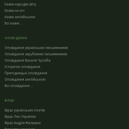
Казки народів світу
Казки на ніч
Казки англійською
Всі казки…
ОПОВІДАННЯ
Оповідання українських письменників
Оповідання зарубіжних письменників
Оповідання Василя Чухліба
Історичні оповідання
Пригодницькі оповідання
Оповідання англійською
Всі оповідання…
ВІРШІ
Вірші українських поетів
Вірші Лесі Українки
Вірші Андрія Малишка