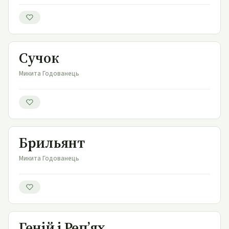
Сучок
Сучок
Микита Годованець
Брильянт
Брильянт
Микита Годованець
Геній і Реп’ях
Геній і Реп’ях