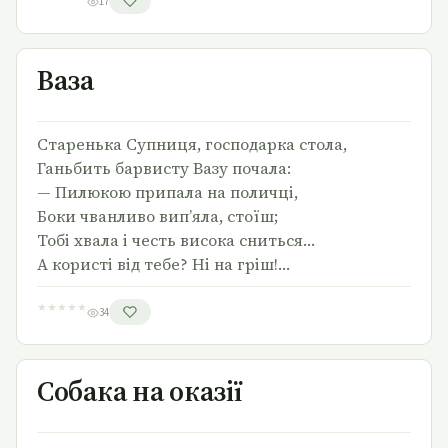
17
Ваза
Ваза
Старенька Супниця, господарка стола,
Ганьбить барвисту Вазу почала:
— Пилюкою припала на поличці,
Боки чванливо вип’яла, стоїш;
Тобі хвала і честь висока сниться…
А користі від тебе? Ні на гріш!…
★
★
★
★
★
34
Собака на оказії
Собака на оказії