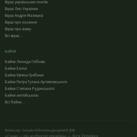
Вірші українських поетів
Вірші Лесі Українки
Вірші Андрія Малишка
Вірші про кохання
Вірші про маму
Всі вірші…
БАЙКИ
Байки Леоніда Глібова
Байки Езопа
Байки Євгена Гребінки
Байки Петра Гулака-Артемовського
Байки Степана Руданського
Байки англійською
Всі байки…
Biblioo.org • Онлайн-бібліотека для дітей © 2026
«Слово — то мудрості промінь» — Леся Українка