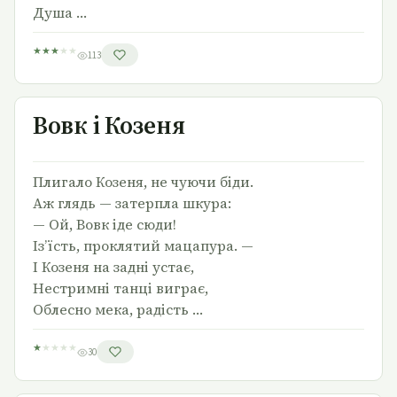
Душа …
★
★
★
★
★
113
Вовк і Козеня
Вовк і Козеня
Плигало Козеня, не чуючи біди.
Аж глядь — затерпла шкура:
— Ой, Вовк іде сюди!
Із’їсть, проклятий мацапура. —
І Козеня на задні устає,
Нестримні танці виграє,
Облесно мека, радість …
★
★
★
★
★
30
Гривко на пасіці