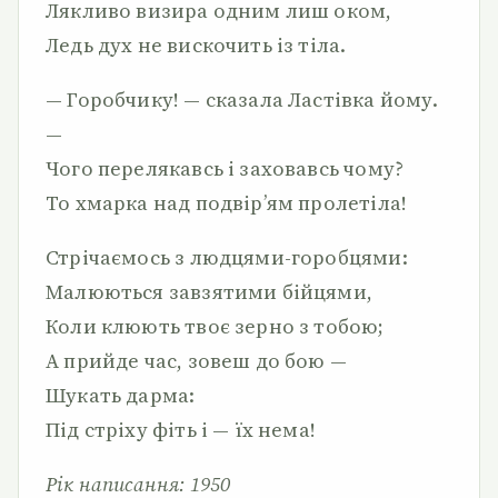
Лякливо визира одним лиш оком,
Ледь дух не вискочить із тіла.
— Горобчику! — сказала Ластівка йому.
—
Чого перелякавсь і заховавсь чому?
То хмарка над подвір’ям пролетіла!
Стрічаємось з людцями-горобцями:
Малюються завзятими бійцями,
Коли клюють твоє зерно з тобою;
А прийде час, зовеш до бою —
Шукать дарма:
Під стріху фіть і — їх нема!
Рік написання: 1950