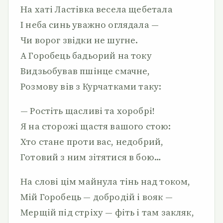
На хаті Ластівка весела щебетала
І неба синь уважно оглядала —
Чи ворог звідки не шугне.
А Горобець бадьорий на току
Видзьобував пшінце смачне,
Розмову вів з Курчатками таку:
— Ростіть щасливі та хоробрі!
Я на сторожі щастя вашого стою:
Хто стане проти вас, недобрий,
Готовий з ним зітятися в бою…
На слові цім майнула тінь над током,
Мій Горобець — добродій і вояк —
Мерщій під стріху — фіть і там закляк,