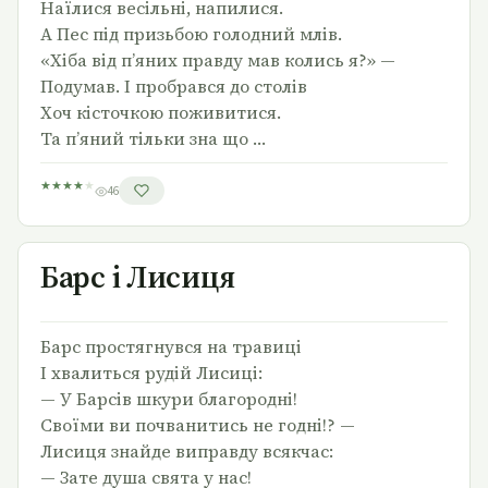
Наїлися весільні, напилися.
А Пес під призьбою голодний млів.
«Хіба від п’яних правду мав колись я?» —
Подумав. І пробрався до столів
Хоч кісточкою поживитися.
Та п’яний тільки зна що …
★
★
★
★
★
46
Барс і Лисиця
Барс і Лисиця
Барс простягнувся на травиці
І хвалиться рудій Лисиці:
— У Барсів шкури благородні!
Своїми ви почванитись не годні!? —
Лисиця знайде виправду всякчас:
— Зате душа свята у нас!