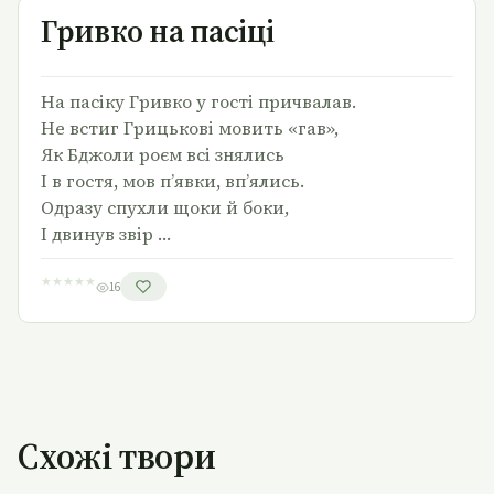
Гривко на пасіці
На пасіку Гривко у гості причвалав.
Не встиг Грицькові мовить «гав»,
Як Бджоли роєм всі знялись
І в гостя, мов п’явки, вп’ялись.
Одразу спухли щоки й боки,
І двинув звір …
★
★
★
★
★
16
Схожі твори