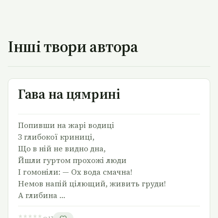
Інші твори автора
Гава на цямрині
Гава на цямрині
Попивши на жарі водиці
З глибокої криниці,
Що в ній не видно дна,
Йшли гуртом прохожі люди
І гомоніли: — Ох вода смачна!
Немов напій цілющий, живить груди!
А глибина …
★
★
★
★
★