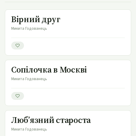
Вірний друг
Вірний друг
Микита Годованець
Сопілочка в Москві
Сопілочка в Москві
Микита Годованець
Люб’язний староста
Люб’язний староста
Микита Годованець