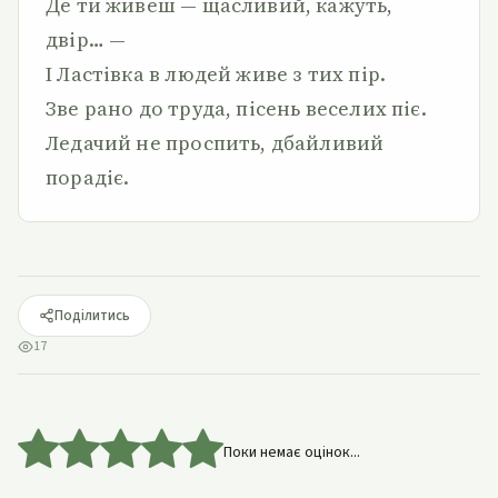
Де ти живеш — щасливий, кажуть,
двір… —
І Ластівка в людей живе з тих пір.
Зве рано до труда, пісень веселих піє.
Ледачий не проспить, дбайливий
порадіє.
Поділитись
17
Поки немає оцінок...