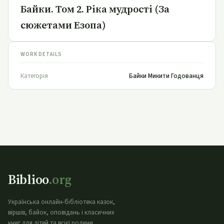
Байки. Том 2. Ріка мудрості (За
сюжетами Езопа)
WORK DETAILS
Категорія
Байки Микити Годованця
Biblioo
.org
Українська онлайн-бібліотека казок,
віршів, байок, оповідань і класичних
книг для дітей та всієї родини.