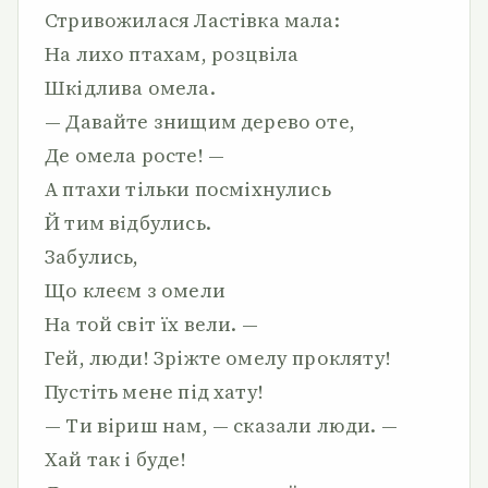
Стривожилася Ластівка мала:
На лихо птахам, розцвіла
Шкідлива омела.
— Давайте знищим дерево оте,
Де омела росте! —
А птахи тільки посміхнулись
Й тим відбулись.
Забулись,
Що клеєм з омели
На той світ їх вели. —
Гей, люди! Зріжте омелу прокляту!
Пустіть мене під хату!
— Ти віриш нам, — сказали люди. —
Хай так і буде!