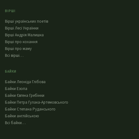
ВІРШІ
Вірші українських поетів
Вірші Лесі Українки
Вірші Андрія Малишка
Вірші про кохання
Вірші про маму
Всі вірші…
БАЙКИ
Байки Леоніда Глібова
Байки Езопа
Байки Євгена Гребінки
Байки Петра Гулака-Артемовського
Байки Степана Руданського
Байки англійською
Всі байки…