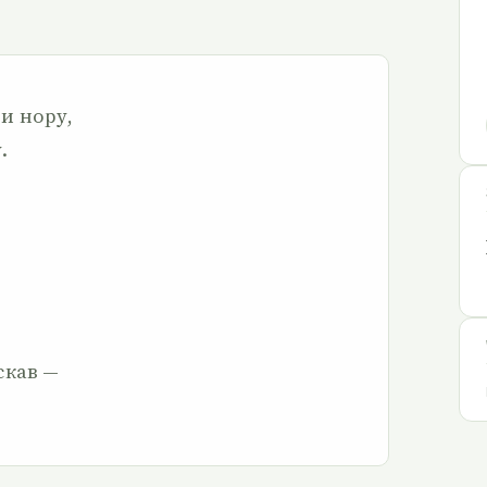
ти нору,
.
скав —