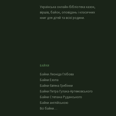
Українська онлайн-бібліотека казок,
віршів, байок, оповідань і класичних
книг для дітей та всієї родини.
БАЙКИ
Байки Леоніда Глібова
Байки Езопа
Байки Євгена Гребінки
Байки Петра Гулака-Артемовського
Байки Степана Руданського
Байки англійською
Всі байки…