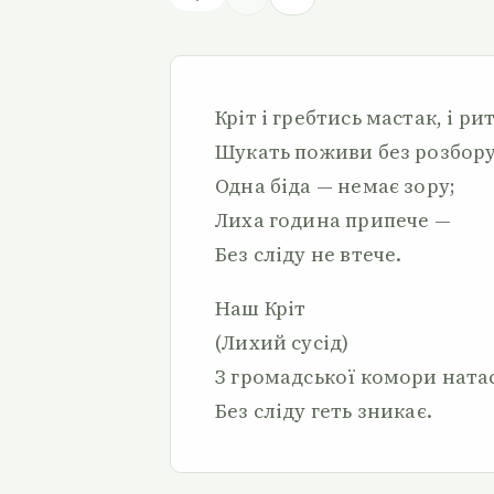
Кріт і гребтись мастак, і ри
Шукать поживи без розбору
Одна біда — немає зору;
Лиха година припече —
Без сліду не втече.
Наш Кріт
(Лихий сусід)
З громадської комори ната
Без сліду геть зникає.