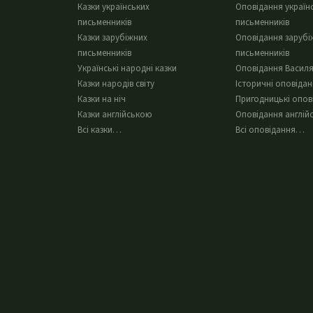
Казки українських
Оповідання україн
письменників
письменників
Казки зарубіжних
Оповідання зарубі
письменників
письменників
Українські народні казки
Оповідання Василя
Казки народів світу
Історичні оповіда
Казки на ніч
Пригодницькі опов
Казки англійською
Оповідання англій
Всі казки…
Всі оповідання…