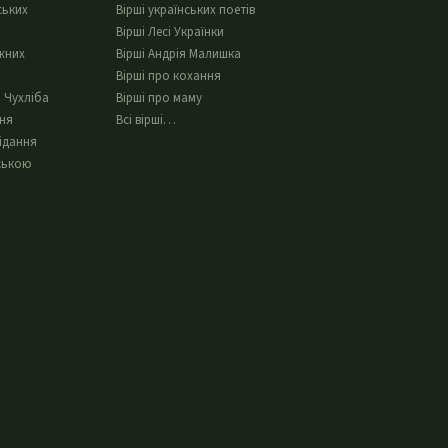
ських
Вірші українських поетів
Вірші Лесі Українки
жних
Вірші Андрія Малишка
Вірші про кохання
 Чухліба
Вірші про маму
ння
Всі вірші…
ідання
ською