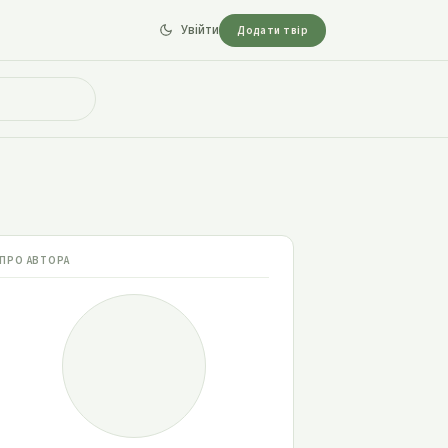
Увійти
Додати твір
ПРО АВТОРА