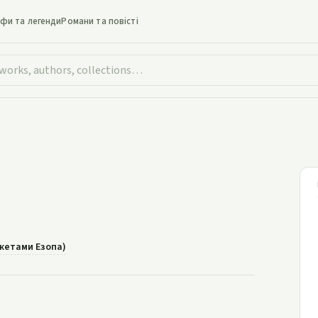
іфи та легенди
Романи та повісті
Кріт
южетами Езопа)