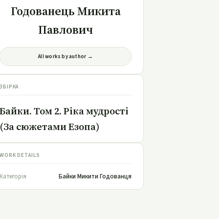
Годованець Микита
Павлович
All works by author →
ЗБІРКА
Байки. Том 2. Ріка мудрості
(За сюжетами Езопа)
WORK DETAILS
Категорія
Байки Микити Годованця