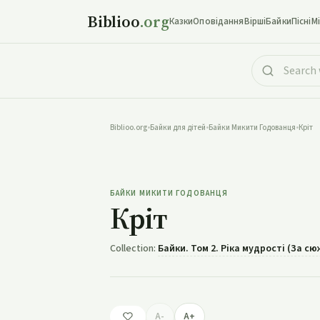
Biblioo
.org
Казки
Оповідання
Вірші
Байки
Пісні
М
Biblioo.org
•
Байки для дітей
•
Байки Микити Годованця
•
Кріт
БАЙКИ МИКИТИ ГОДОВАНЦЯ
Кріт
Collection:
Байки. Том 2. Ріка мудрості (За с
A-
A+