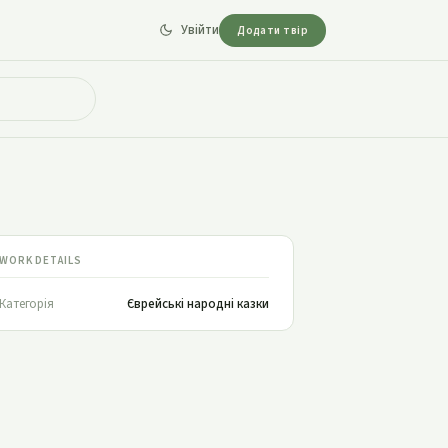
Увійти
Додати твір
WORK DETAILS
Категорія
Єврейські народні казки