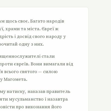
м щось своє. Багато народів
ї, храми та міста. Євреї ж
рість і досвід свого народу у
Прочитай одну з них.
 священнослужителі стали
роти євреїв. Вони вимагали від
м’я всього святого — силою
ру Магомета.
ому натиску, наказав правитель
яти мусульманство і назавтра
повісти про виконання його