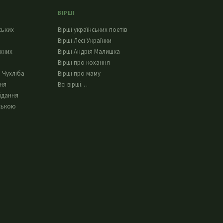
ВІРШІ
ських
Вірші українських поетів
Вірші Лесі Українки
жних
Вірші Андрія Малишка
Вірші про кохання
 Чухліба
Вірші про маму
ння
Всі вірші…
ідання
ською