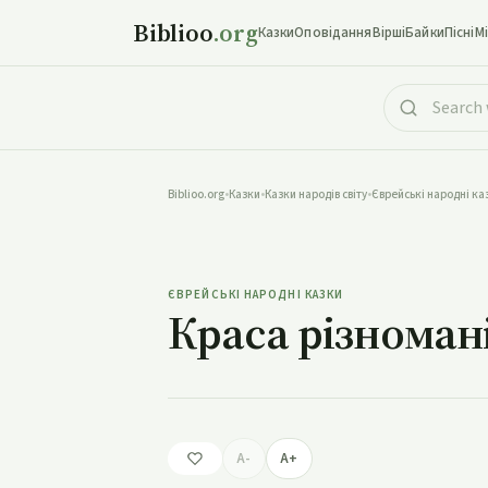
Biblioo
.org
Казки
Оповідання
Вірші
Байки
Пісні
М
Biblioo.org
•
Казки
•
Казки народів світу
•
Єврейські народні ка
Краса 
ЄВРЕЙСЬКІ НАРОДНІ КАЗКИ
Краса різноман
A-
A+