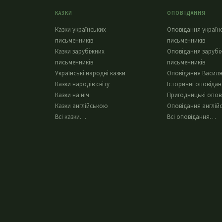
КАЗКИ
ОПОВІДАННЯ
Казки українських
Оповідання україн
письменників
письменників
Казки зарубіжних
Оповідання зарубі
письменників
письменників
Українські народні казки
Оповідання Василя
Казки народів світу
Історичні оповіда
Казки на ніч
Пригодницькі опов
Казки англійською
Оповідання англій
Всі казки…
Всі оповідання…