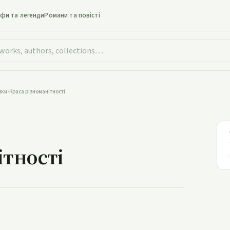
іфи та легенди
Романи та повісті
зки
•
Краса різноманітності
різноманітності
ітності