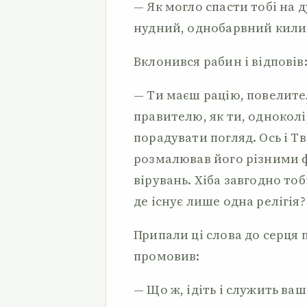
— Як могло спасти тобі на
нудний, однобарвний кили
Вклонився рабин і відповів
— Ти маєш рацію, повелите
правителю, як ти, однокол
порадувати погляд. Ось і Т
розмалював його різними ф
вірувань. Хіба завгодно тоб
де існує лише одна релігія?
Припали ці слова до серця 
промовив:
— Що ж, ідіть і служить ваш