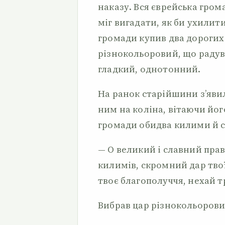
наказу. Вся єврейська гром
міг вигадати, як би ухилити
громади купив два дорогих
різнокольоровий, що радув
гладкий, однотонний.
На ранок старійшини з’яви
ним на коліна, вітаючи йог
громади обидва килими й с
— О великий і славний пра
килимів, скромний дар твої
твоє благополуччя, нехай т
Вибрав цар різнокольоровий