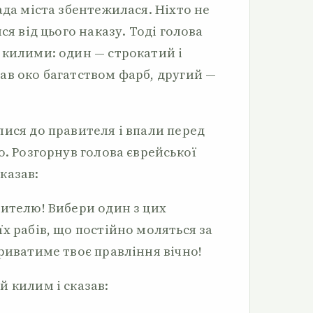
ада міста збентежилася. Ніхто не
ся від цього наказу. Тоді голова
 килими: один — строкатий і
ав око багатством фарб, другий —
лися до правителя і впали перед
о. Розгорнув голова єврейської
казав:
вителю! Вибери один з цих
х рабів, що постійно моляться за
риватиме твоє правління вічно!
 килим і сказав: