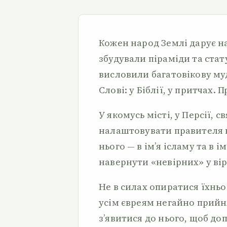
Кожен народ Землі дарує на
збудували піраміди та стату
висловили багатовікову муд
Слові: у Біблії, у притчах. 
У якомусь місті, у Персії,
налаштовувати правителя п
нього — в ім’я ісламу та в і
навернути «невірних» у ві
Не в силах опиратися їхнь
усім євреям негайно прийн
з’явитися до нього, щоб до