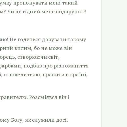
 думку пропонувати мені такий
м? Чи це гідний мене подарунок?
:
лю! Не годиться дарувати такому
ірний килим, бо не може він
ворець, створюючи світ,
арбами, подбав про різноманіття
і, о повелителю, правити в країні,
правителю. Розсміявся він і
ому Богу, як служили досі.