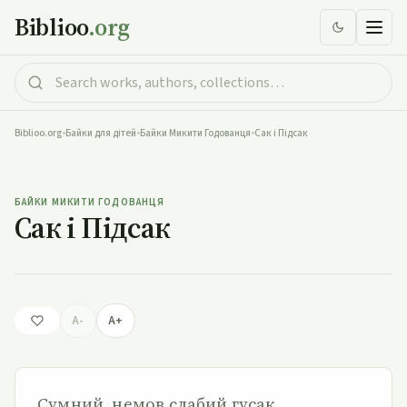
Biblioo
.org
Biblioo.org
•
Байки для дітей
•
Байки Микити Годованця
•
Сак і Підсак
Сак і Підсак
БАЙКИ МИКИТИ ГОДОВАНЦЯ
Сак і Підсак
A-
A+
Сумний, немов слабий гусак,