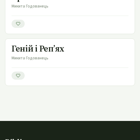
Микита Годованець
Геній і Реп’ях
Геній і Реп’ях
Микита Годованець