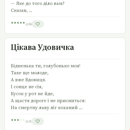
— Яке до того діло вам?
Сказав, …
★
★
★
★
★
56
Цікава Удовичка
Цікава Удовичка
Бідненька ти, голубонько моя!
Таке ще молоде,
А вже Вдовиця.
І сонце не сія,
Кусок у рот не йде,
А щастя дороге і не присниться:
На смертну лаву ліг коханий …
★
★
★
★
★
31