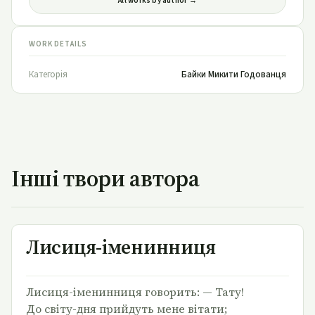
All works by author →
WORK DETAILS
Категорія
Байки Микити Годованця
Інші твори автора
Лисиця-іменинниця
Лисиця-іменинниця
Лисиця-іменинниця говорить: — Тату!
До світу-дня прийдуть мене вітати;