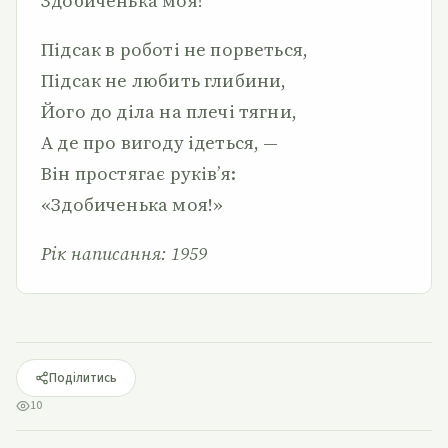
Здобиченька моя!
Підсак в роботі не порветься,
Підсак не любить глибини,
Його до діла на плечі тягни,
А де про вигоду ідеться, —
Він простягає руків’я:
«Здобиченька моя!»
Рік написання: 1959
Поділитись
10