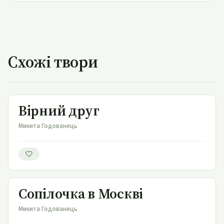
Схожі твори
Вірний друг
Вірний друг
Микита Годованець
Сопілочка в Москві
Сопілочка в Москві
Микита Годованець