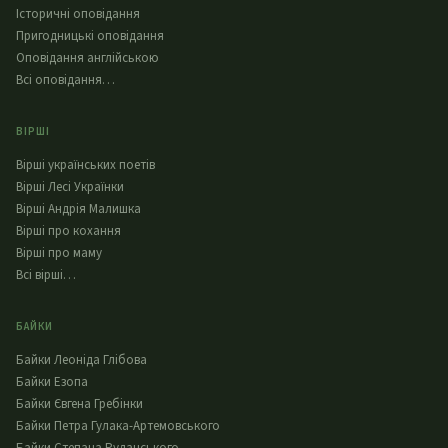
Історичні оповідання
Пригодницькі оповідання
Оповідання англійською
Всі оповідання…
ВІРШІ
Вірші українських поетів
Вірші Лесі Українки
Вірші Андрія Малишка
Вірші про кохання
Вірші про маму
Всі вірші…
БАЙКИ
Байки Леоніда Глібова
Байки Езопа
Байки Євгена Гребінки
Байки Петра Гулака-Артемовського