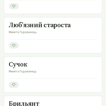
Люб’язний староста
Люб’язний староста
Микита Годованець
Сучок
Сучок
Микита Годованець
Брильянт
Брильянт