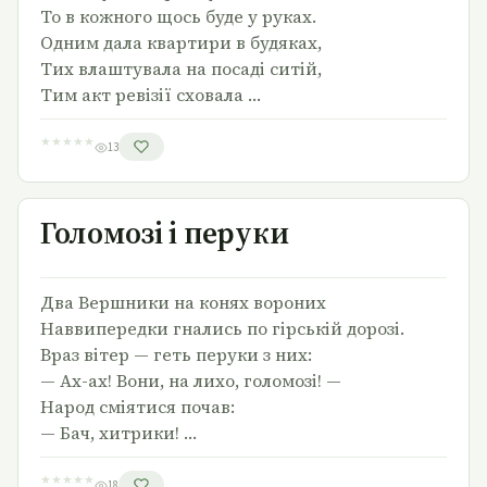
То в кожного щось буде у руках.
Одним дала квартири в будяках,
Тих влаштувала на посаді ситій,
Тим акт ревізії сховала …
★
★
★
★
★
13
Голомозі і перуки
Голомозі і перуки
Два Вершники на конях вороних
Наввипередки гнались по гірській дорозі.
Враз вітер — геть перуки з них:
— Ах-ах! Вони, на лихо, голомозі! —
Народ сміятися почав:
— Бач, хитрики! …
★
★
★
★
★
18