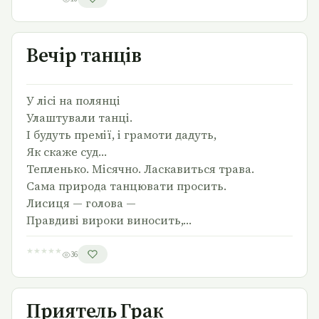
Вечір танців
Вечір танців
У лісі на полянці
Улаштували танці.
І будуть премії, і грамоти дадуть,
Як скаже суд…
Тепленько. Місячно. Ласкавиться трава.
Сама природа танцювати просить.
Лисиця — голова —
Правдиві вироки виносить,…
★
★
★
★
★
36
Приятель Грак
Приятель Грак