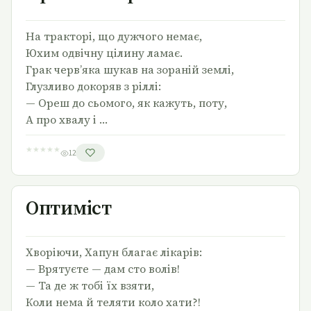
На тракторі, що дужчого немає,
Юхим одвічну цілину ламає.
Грак черв’яка шукав на зораній землі,
Глузливо докоряв з ріллі:
— Ореш до сьомого, як кажуть, поту,
А про хвалу і …
★
★
★
★
★
12
Оптиміст
Оптиміст
Хворіючи, Хапун благає лікарів:
— Врятуєте — дам сто волів!
— Та де ж тобі їх взяти,
Коли нема й теляти коло хати?!