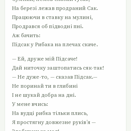
На березі лежав продраний Сак.
Працюючи в ставку на мулині,
Продрався об підводні пні.
Аж бачить:
Підсак у Рибака на плечах скаче.
— Ей, друже мій Підсаче!
Дай ниточку заштопатись сяк-так!
— Не дуже-то, — сказав Підсак.—
Не поринай ти в глибині
І не шукай добра на дні.
У мене вчись:
На вудці рибка тільки плись,
Я простягну довжезне руків’я —