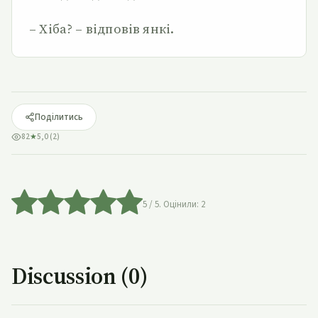
– Хіба? – відповів янкі.
Поділитись
82
★
5,0 (2)
5
/ 5. Оцінили:
2
Discussion (0)