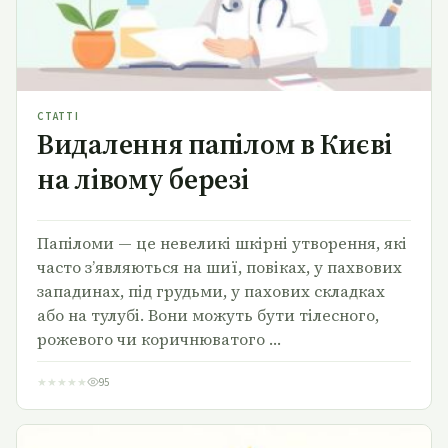
СТАТТІ
Видалення папілом в Києві
на лівому березі
Папіломи — це невеликі шкірні утворення, які
часто з’являються на шиї, повіках, у пахвових
западинах, під грудьми, у пахових складках
або на тулубі. Вони можуть бути тілесного,
рожевого чи коричнюватого …
★
★
★
★
★
95