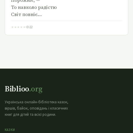
То навколо радістю
Світ повніє.…
★
★
★
★
★
22
Biblioo
.org
Українська онлайн-бібліотека казок,
віршів, байок, оповідань і класичних
книг для дітей та всієї родини.
КАЗКИ