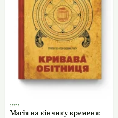
Магія на кінчику кременя: чому «Порохові маги»
Браяна Макклеллана — це фентезі, яке варто
читати зараз
СТАТТІ
Магія на кінчику кременя: