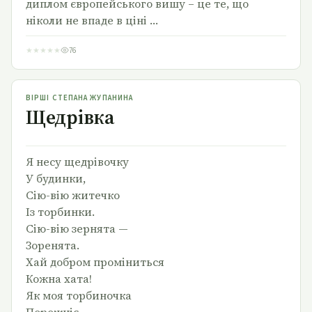
диплом європейського вишу – це те, що
ніколи не впаде в ціні …
★
★
★
★
★
76
Щедрівка
ВІРШІ СТЕПАНА ЖУПАНИНА
Щедрівка
Я несу щедрівочку
У будинки,
Сію-вію житечко
Із торбинки.
Сію-вію зернята —
Зоренята.
Хай добром проміниться
Кожна хата!
Як моя торбиночка
Порожніє, —