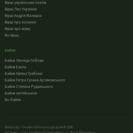
Вірші українських поетів
Вірші Лесі Українки
Вірші Андрія Малишка
Вірші про кохання
Вірші про маму
Всі вірші…
БАЙКИ
Байки Леоніда Глібова
Байки Езопа
Байки Євгена Гребінки
Байки Петра Гулака-Артемовського
Байки Степана Руданського
Байки англійською
Всі байки…
Biblioo.org • Онлайн-бібліотека для дітей © 2026
«Слово — то мудрості промінь» — Леся Українка