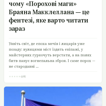
чому «Порохові маги»
Браяна Макклеллана — це
фентезі, яке варто читати
зараз
Уявіть світ, де епоха мечів і лицарів уже
позаду: вулицями міст їздять екіпажі, у
майстернях гуркочуть верстати, а на полях
битв панує вогнепальна зброя. І саме порох —
не стародавні …
★
★
★
★
★
91