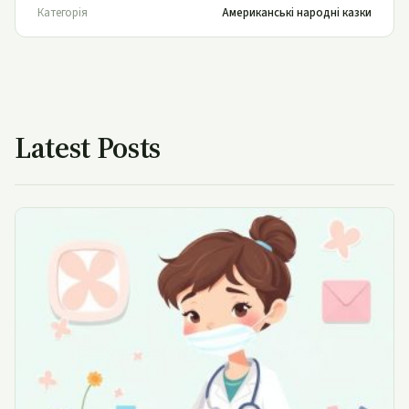
Категорія
Американські народні казки
Latest Posts
Видалення папілом в Києві на лівому березі