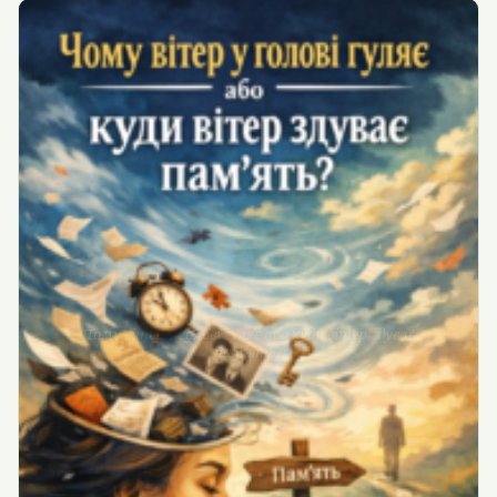
Чому вітер у голові гуляє або куди вітер здуває
пам’ять?