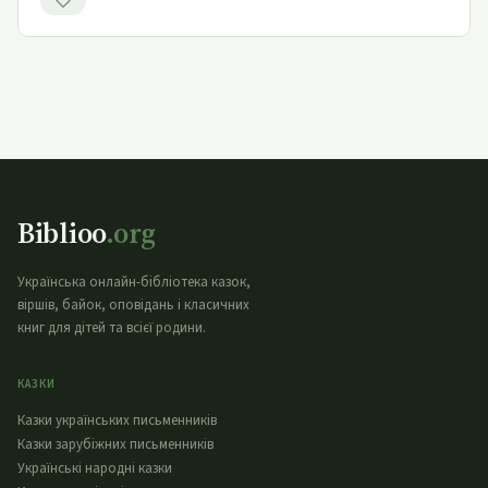
Biblioo
.org
Українська онлайн-бібліотека казок,
віршів, байок, оповідань і класичних
книг для дітей та всієї родини.
КАЗКИ
Казки українських письменників
Казки зарубіжних письменників
Українські народні казки