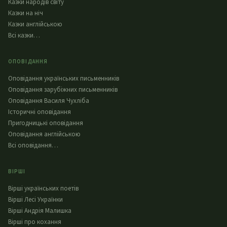
Казки народів світу
Казки на ніч
Казки англійською
Всі казки…
ОПОВІДАННЯ
Оповідання українських письменників
Оповідання зарубіжних письменників
Оповідання Василя Чухліба
Історичні оповідання
Пригодницькі оповідання
Оповідання англійською
Всі оповідання…
ВІРШІ
Вірші українських поетів
Вірші Лесі Українки
Вірші Андрія Малишка
Вірші про кохання