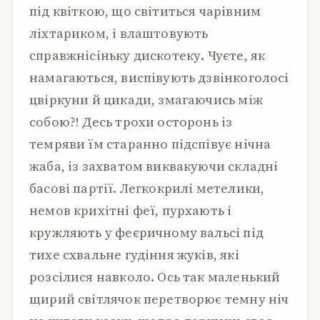
під квіткою, що світиться чарівним
ліхтариком, і влаштовують
справжнісіньку дискотеку. Чуєте, як
намагаються, виспівують дзвінкоголосі
цвіркуни й цикади, змагаючись між
собою?! Десь трохи осторонь із
темряви їм старанно підспівує нічна
жаба, із захватом виквакуючи складні
басові партії. Легкокрилі метелики,
немов крихітні феї, пурхають і
кружляють у феєричному вальсі під
тихе схвальне гудіння жуків, які
розсілися навколо. Ось так маленький
щирий світлячок перетворює темну ніч