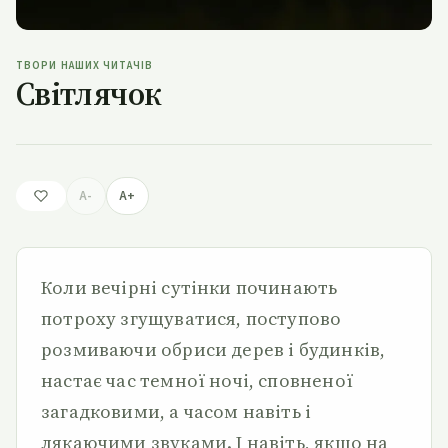
ТВОРИ НАШИХ ЧИТАЧІВ
Світлячок
A-
A+
Коли вечірні сутінки починають
потроху згущуватися, поступово
розмиваючи обриси дерев і будинків,
настає час темної ночі, сповненої
загадковими, а часом навіть і
лякаючими звуками. І навіть, якщо на