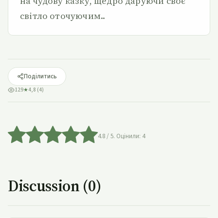
на чудову казку, щедро даруючи своє
світло оточуючим..
Поділитись
129
★
4,8 (4)
4.8
/ 5. Оцінили:
4
Discussion (0)