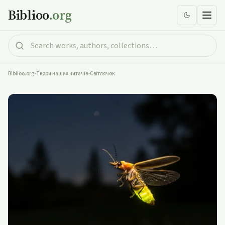
Biblioo
.org
Biblioo.org
•
Твори наших читачів
•
Світлячок
Світлячок