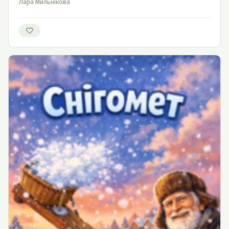
Лара Мильнікова
Снігомет