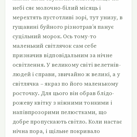
небі сяє молочно-білий місяць і
мерехтять пустотливі зорі, тут унизу, в
гущавині буйного різнотрав’я панує
суцільний морок. Ось тому-то
маленький світлячок сам себе
призначив відповідальним за нічне
освітлення. У великому світі велетнів-
людей і справи, звичайно ж великі, а у
світлячка – якраз по його маленькому
росточку. Для цього він обрав блідо-
рожеву квітку з ніжними тонкими і
напівпрозорими пелюстками, що
добре пропускають світло. Коли настає
нічна пора, і щільне покривало