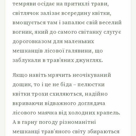
темряви осідає на притихлі трави,
світлячок залізає всередину квітки,
вмощується там і запалює свій веселий
вогник, який до самого світанку слугує
дороговказом для маленьких
мешканців лісової галявини, що
заблукали в трав’яних джунглях.
Якщо навіть мрячить неочікуваний
дощик, то і це не біда – пелюстки
квітки трохи схиляються, надійно
вкриваючи відважного доглядача
лісового маячка від холодних крапель.
А в гарну погоду різноманітні
мешканці трав’яного світу збираються