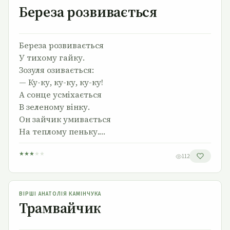
Береза розвивається
Береза розвивається
У тихому гайку.
Зозуля озивається:
— Ку-ку, ку-ку, ку-ку!
А сонце усміхається
В зеленому вінку.
Он зайчик умивається
На теплому пеньку.…
★
★
★
★
★
112
Трамвайчик
ВІРШІ АНАТОЛІЯ КАМІНЧУКА
Трамвайчик