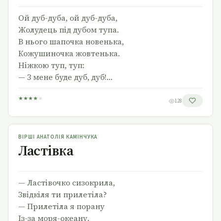
Ой дуб-дуба, ой дуб-дуба,
Жолудець під дубом тупа.
В нього шапочка новенька,
Кожушиночка жовтенька.
Ніжкою туп, туп:
— З мене буде дуб, дуб!…
★
★
★
★
★
128
Ластівка
ВІРШІ АНАТОЛІЯ КАМІНЧУКА
Ластівка
— Ластівочко сизокрила,
Звідкіля ти прилетіла?
— Прилетіла я порану
Із-за моря-океану.