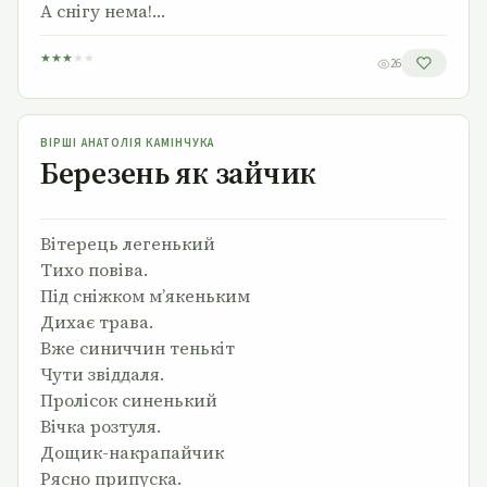
А снігу нема!…
★
★
★
★
★
26
Березень як зайчик
ВІРШІ АНАТОЛІЯ КАМІНЧУКА
Березень як зайчик
Вітерець легенький
Тихо повіва.
Під сніжком м’якеньким
Дихає трава.
Вже синиччин тенькіт
Чути звіддаля.
Пролісок синенький
Вічка розтуля.
Дощик-накрапайчик
Рясно припуска.