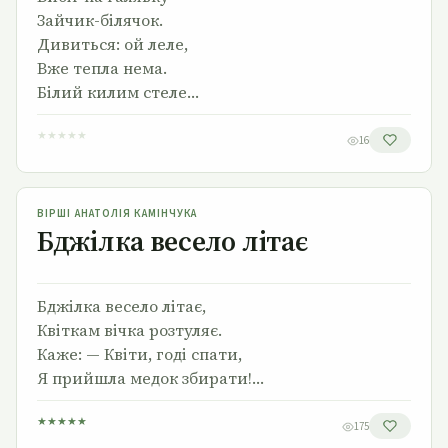
Зайчик-білячок.
Дивиться: ой леле,
Вже тепла нема.
Білий килим стеле…
★
★
★
★
★
16
Бджілка весело літає
ВІРШІ АНАТОЛІЯ КАМІНЧУКА
Бджілка весело літає
Бджілка весело літає,
Квіткам вічка розтуляє.
Каже: — Квіти, годі спати,
Я прийшла медок збирати!…
★
★
★
★
★
175