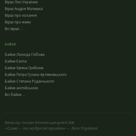
Вірші Лесі Українки
Вірші Андрія Малишка
Вірші про кохання
Вірші про маму
Всі вірші…
БАЙКИ
Байки Леоніда Глібова
Байки Езопа
Байки Євгена Гребінки
Байки Петра Гулака-Артемовського
Байки Степана Руданського
Байки англійською
Всі байки…
Biblioo.org • Онлайн-бібліотека для дітей © 2026
«Слово — то мудрості промінь» — Леся Українка