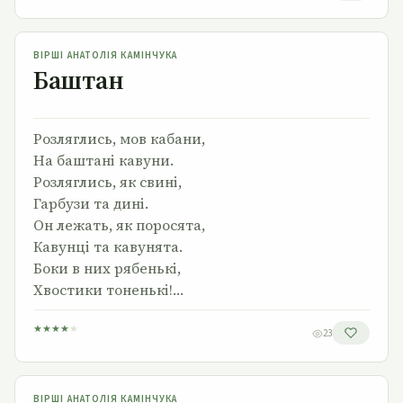
Баштан
ВІРШІ АНАТОЛІЯ КАМІНЧУКА
Баштан
Розляглись, мов кабани,
На баштані кавуни.
Розляглись, як свині,
Гарбузи та дині.
Он лежать, як поросята,
Кавунці та кавунята.
Боки в них рябенькі,
Хвостики тоненькі!…
★
★
★
★
★
23
Береза розвивається
ВІРШІ АНАТОЛІЯ КАМІНЧУКА