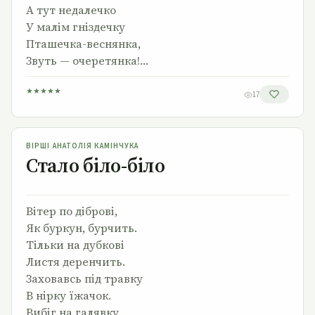
А тут недалечко
У малім гніздечку
Пташечка-веснянка,
Звуть — очеретянка!…
★
★
★
★
★
17
Стало біло-біло
ВІРШІ АНАТОЛІЯ КАМІНЧУКА
Стало біло-біло
Вітер по діброві,
Як буркун, бурчить.
Тільки на дубкові
Листя деренчить.
Заховавсь під травку
В нірку їжачок.
Вибіг на галявку