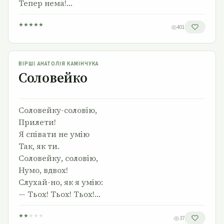
Тепер нема!…
★
★
★
★
★
401
Соловейко
ВІРШІ АНАТОЛІЯ КАМІНЧУКА
Соловейко
Соловейку-соловію,
Прилети!
Я співати не умію
Так, як ти.
Соловейку, соловію,
Нумо, вдвох!
Слухай-но, як я умію:
— Тьох! Тьох! Тьох!…
★
★
★
★
★
37