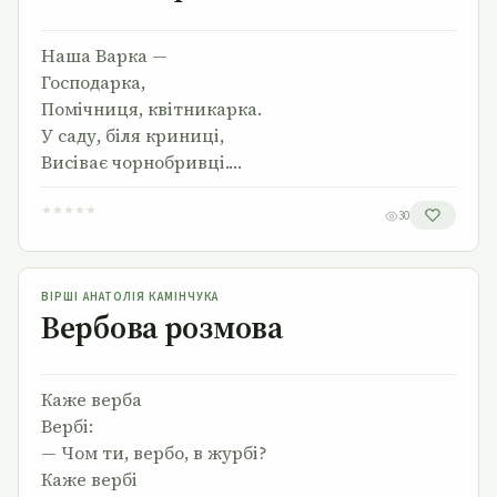
Наша Варка —
Господарка,
Помічниця, квітникарка.
У саду, біля криниці,
Висіває чорнобривці.…
★
★
★
★
★
30
Вербова розмова
ВІРШІ АНАТОЛІЯ КАМІНЧУКА
Вербова розмова
Каже верба
Вербі:
— Чом ти, вербо, в журбі?
Каже вербі