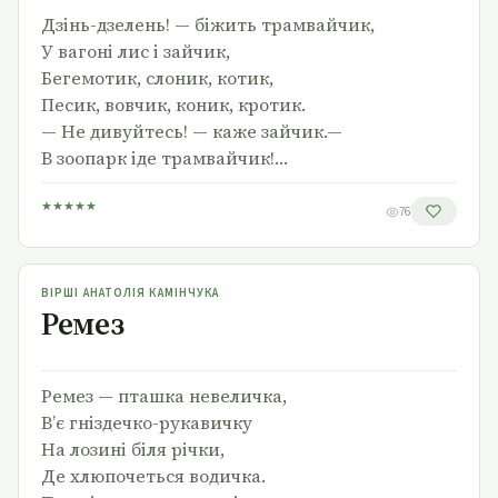
Дзінь-дзелень! — біжить трамвайчик,
У вагоні лис і зайчик,
Бегемотик, слоник, котик,
Песик, вовчик, коник, кротик.
— Не дивуйтесь! — каже зайчик.—
В зоопарк іде трамвайчик!…
★
★
★
★
★
76
Ремез
ВІРШІ АНАТОЛІЯ КАМІНЧУКА
Ремез
Ремез — пташка невеличка,
В’є гніздечко-рукавичку
На лозині біля річки,
Де хлюпочеться водичка.