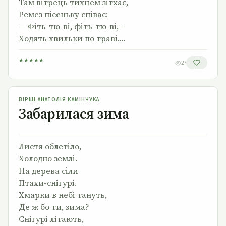
Там вітрець тихцем зітхає,
Ремез пісеньку співає:
— Фіть-тю-ві, фіть-тю-ві,—
Ходять хвильки по траві.…
★
★
★
★
★
27
Забарилася зима
ВІРШІ АНАТОЛІЯ КАМІНЧУКА
Забарилася зима
Листя облетіло,
Холодно землі.
На дерева сіли
Птахи-снігурі.
Хмарки в небі тануть,
Де ж бо ти, зима?
Снігурі літають,