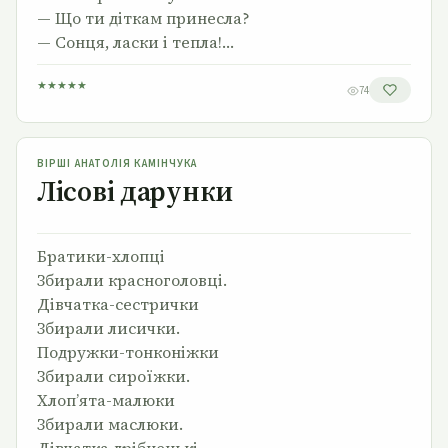
— Що ти діткам принесла?
— Сонця, ласки і тепла!…
★
★
★
★
★
74
Лісові дарунки
ВІРШІ АНАТОЛІЯ КАМІНЧУКА
Лісові дарунки
Братики-хлопці
Збирали красноголовці.
Дівчатка-сестрички
Збирали лисички.
Подружки-тонконіжки
Збирали сироїжки.
Хлоп’ята-малюки
Збирали маслюки.