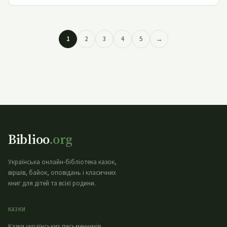
1
2
3
4
5
→
Biblioo
.org
Українська онлайн-бібліотека казок,
віршів, байок, оповідань і класичних
книг для дітей та всієї родини.
КАЗКИ
Казки українських письменників