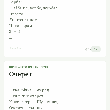
Верба:
— Хіба це, вербо, журба?
Просто
Листочків нема,
Не за горами
Зима!
…
★
★
★
★
★
15
Очерет
ВІРШІ АНАТОЛІЯ КАМІНЧУКА
Очерет
Річка, річка. Ожеред.
Біля річки очерет.
Каже вітер: — Шу-шу-шу,
Очерет я колишу.