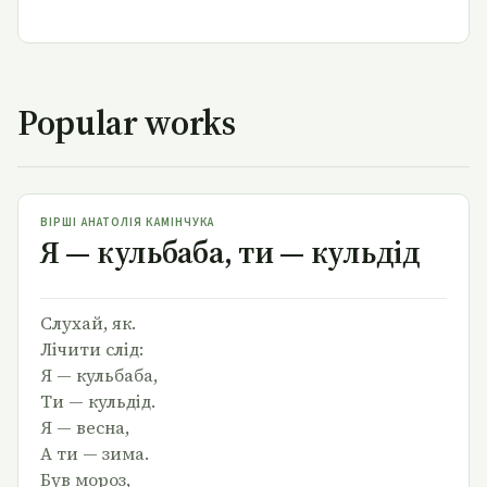
Popular works
Я — кульбаба, ти — кульдід
ВІРШІ АНАТОЛІЯ КАМІНЧУКА
Я — кульбаба, ти — кульдід
Слухай, як.
Лічити слід:
Я — кульбаба,
Ти — кульдід.
Я — весна,
А ти — зима.
Був мороз,