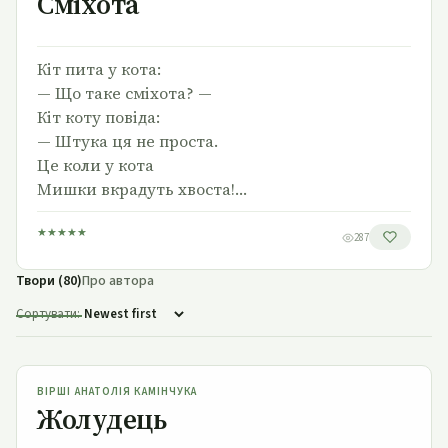
Сміхота
Кіт пита у кота:
— Що таке сміхота? —
Кіт коту повіда:
— Штука ця не проста.
Це коли у кота
Мишки вкрадуть хвоста!…
★
★
★
★
★
287
Твори (80)
Про автора
Сортувати:
Жолудець
ВІРШІ АНАТОЛІЯ КАМІНЧУКА
Жолудець