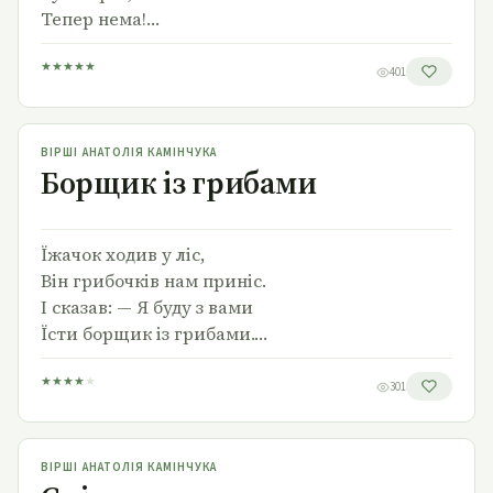
Тепер нема!…
★
★
★
★
★
401
Борщик із грибами
ВІРШІ АНАТОЛІЯ КАМІНЧУКА
Борщик із грибами
Їжачок ходив у ліс,
Він грибочків нам приніс.
І сказав: — Я буду з вами
Їсти борщик із грибами.…
★
★
★
★
★
301
Сміхота
ВІРШІ АНАТОЛІЯ КАМІНЧУКА