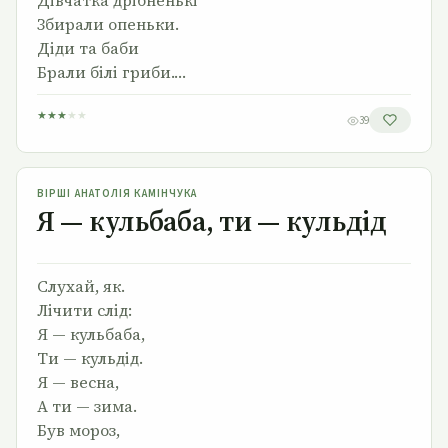
Дівчатка дрібненькі
Збирали опеньки.
Діди та баби
Брали білі гриби.…
★
★
★
★
★
39
Я — кульбаба, ти — кульдід
ВІРШІ АНАТОЛІЯ КАМІНЧУКА
Я — кульбаба, ти — кульдід
Слухай, як.
Лічити слід:
Я — кульбаба,
Ти — кульдід.
Я — весна,
А ти — зима.
Був мороз,