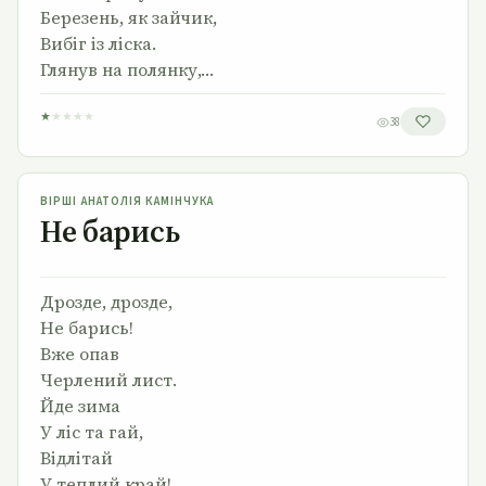
Березень, як зайчик,
Вибіг із ліска.
Глянув на полянку,…
★
★
★
★
★
38
Не барись
ВІРШІ АНАТОЛІЯ КАМІНЧУКА
Не барись
Дрозде, дрозде,
Не барись!
Вже опав
Черлений лист.
Йде зима
У ліс та гай,
Відлітай
У теплий край!…