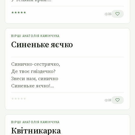
★
★
★
★
★
16
Синеньке яєчко
ВІРШІ АНАТОЛІЯ КАМІНЧУКА
Синеньке яєчко
Синичко-сестричко,
Де твоє гніздечко?
Знеси нам, синичко
Синеньке яєчко!…
★
★
★
★
★
18
Квітникарка
ВІРШІ АНАТОЛІЯ КАМІНЧУКА
Квітникарка