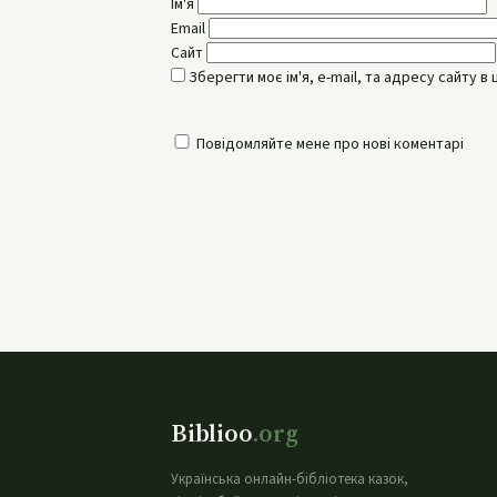
Ім'я
Email
Сайт
Зберегти моє ім'я, e-mail, та адресу сайту 
Повідомляйте мене про нові коментарі
Biblioo
.org
Українська онлайн-бібліотека казок,