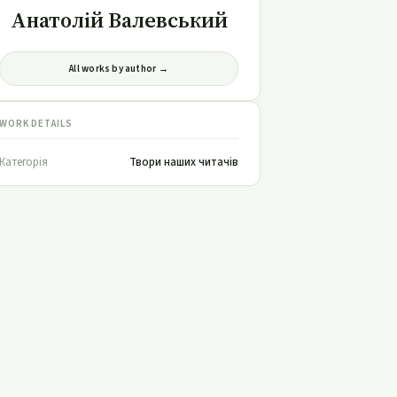
Анатолій Валевський
All works by author →
WORK DETAILS
Категорія
Твори наших читачів