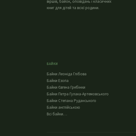
віршів, байок, оповідань і класичних
книг для дітей та всієї родини.
БАЙКИ
Байки Леоніда Глібова
Байки Езопа
Байки Євгена Гребінки
Байки Петра Гулака-Артемовського
Байки Степана Руданського
Байки англійською
Всі байки…