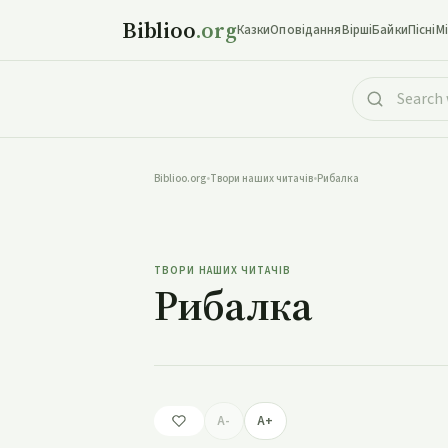
Biblioo
.org
Казки
Оповідання
Вірші
Байки
Пісні
М
Biblioo.org
•
Твори наших читачів
•
Рибалка
ТВОРИ НАШИХ ЧИТАЧІВ
Рибалка
A-
A+