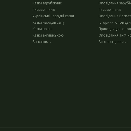
Казки зарубіжних
Оповідання зарубі
письменників
письменників
Українські народні казки
Оповідання Василя
Казки народів світу
Історичні оповіда
Казки на ніч
Пригодницькі опов
Казки англійською
Оповідання англій
Всі казки…
Всі оповідання…