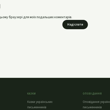
в цьому браузері для моїх подальших коментарів.
Надіслати
КАЗКИ
ОПОВІДАННЯ
Казки українських
Оповідання україн
письменників
письменників