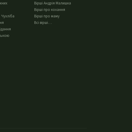
жних
Вірші Андрія Малишка
Вірші про кохання
 Чухліба
Вірші про маму
ння
Всі вірші…
ідання
ською