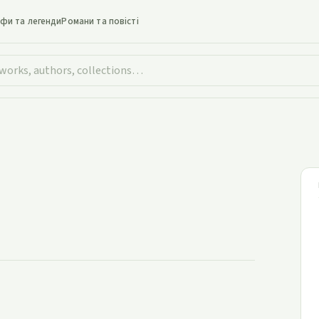
іфи та легенди
Романи та повісті
Рибалка