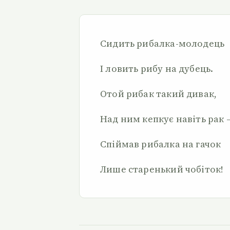
Сидить рибалка-молодець
І ловить рибу на дубець.
Отой рибак такий дивак,
Над ним кепкує навіть рак 
Спіймав рибалка на гачок
Лише старенький чобіток!