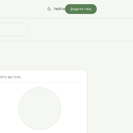
Увійти
Додати твір
ПРО АВТОРА