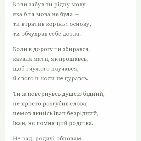
Коли забув ти рідну мову —
яка б та мова не була —
ти втратив корінь і основу,
ти обчухрав себе дотла.
Коли в дорогу ти збирався,
казала мати, як прощавсь,
щоб і чужого научався,
й свого ніколи не цуравсь.
Ти ж повернувсь душею бідний,
не просто розгубив слова,
немов якийсь Іван безрідний,
Іван, не помнящий родства.
Не раді родичі обновам.