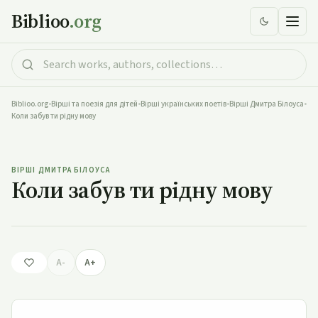
Biblioo
.org
Biblioo.org
•
Вірші та поезія для дітей
•
Вірші українських поетів
•
Вірші Дмитра Білоуса
•
Коли забув ти рідну мову
Коли забув ти рідну мову
ВІРШІ ДМИТРА БІЛОУСА
Коли забув ти рідну мову
A-
A+