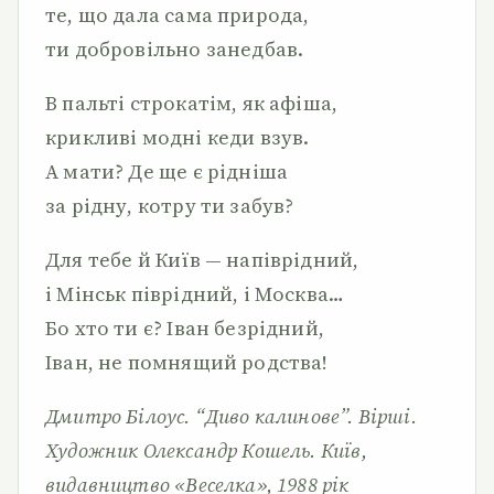
те, що дала сама природа,
ти добровільно занедбав.
В пальті строкатім, як афіша,
крикливі модні кеди взув.
А мати? Де ще є рідніша
за рідну, котру ти забув?
Для тебе й Київ — напіврідний,
і Мінськ піврідний, і Москва…
Бо хто ти є? Іван безрідний,
Іван, не помнящий родства!
Дмитро Білоус. “Диво калинове”. Вірші.
Художник Олександр Кошель. Київ,
видавництво «Веселка», 1988 рік