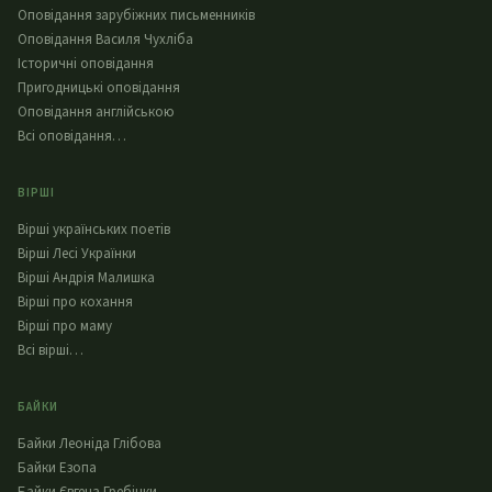
Оповідання зарубіжних письменників
Оповідання Василя Чухліба
Історичні оповідання
Пригодницькі оповідання
Оповідання англійською
Всі оповідання…
ВІРШІ
Вірші українських поетів
Вірші Лесі Українки
Вірші Андрія Малишка
Вірші про кохання
Вірші про маму
Всі вірші…
БАЙКИ
Байки Леоніда Глібова
Байки Езопа