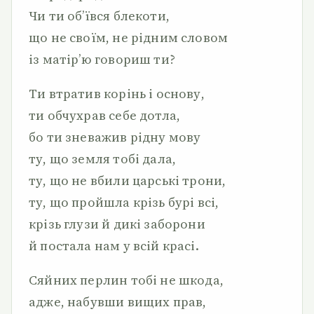
Чи ти об’ївся блекоти,
що не своїм, не рідним словом
із матір’ю говориш ти?
Ти втратив корінь і основу,
ти обчухрав себе дотла,
бо ти зневажив рідну мову
ту, що земля тобі дала,
ту, що не вбили царські трони,
ту, що пройшла крізь бурі всі,
крізь глузи й дикі заборони
й постала нам у всій красі.
Сяйних перлин тобі не шкода,
адже, набувши вищих прав,