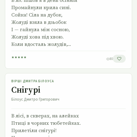
В ліс пішов я в день осінній
Промайнули крила сині.
Сойка! Сіла на дубок,
Жолуді взяла в дзьобок
І — гайнула між сосною,
Жолуді хова під хвою.
Коли вдосталь жолудів,…
★
★
★
★
★
80
Снігурі
ВІРШІ ДМИТРА БІЛОУСА
Снігурі
Білоус Дмитро Григорович
В лісі, в скверах, на алейках
Птиці в чорних тюбетейках.
Прилетіли снігурі!