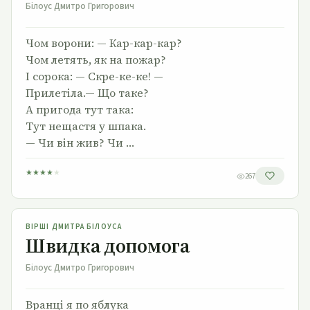
Білоус Дмитро Григорович
Чом ворони: — Кар-кар-кар?
Чом летять, як на пожар?
І сорока: — Скре-ке-ке! —
Прилетіла.— Що таке?
А пригода тут така:
Тут нещастя у шпака.
— Чи він жив? Чи …
★
★
★
★
★
267
Швидка допомога
ВІРШІ ДМИТРА БІЛОУСА
Швидка допомога
Білоус Дмитро Григорович
Вранці я по яблука