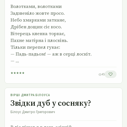
Волотками, волотками
Задзвеніло жовте просо.
Небо хмарками заткане,
Дрібен дощик сіє косо.
Вітерець кленка торкає,
Пахне матірна і плоскінь.
Тільки перепел гукає:
— Падь-падьом! — аж в серці лоскіт.
— …
★
★
★
★
★
45
Звідки дуб у сосняку?
ВІРШІ ДМИТРА БІЛОУСА
Звідки дуб у сосняку?
Білоус Дмитро Григорович