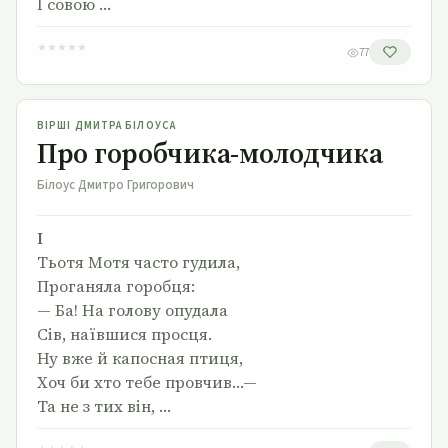
І совою …
★
★
★
★
★
77
Про горобчика-молодчика
ВІРШІ ДМИТРА БІЛОУСА
Про горобчика-молодчика
Білоус Дмитро Григорович
І
Тьотя Мотя часто гудила,
Проганяла горобця:
— Ба! На голову опудала
Сів, наївшися просця.
Ну вже й капосная птиця,
Хоч би хто тебе провчив…—
Та не з тих він, …