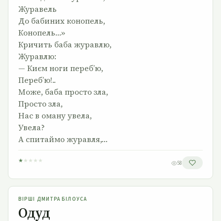
Журавель
До бабиних конопель,
Конопель…»
Кричить баба журавлю,
Журавлю:
— Києм ноги переб’ю,
Переб’ю!..
Може, баба просто зла,
Просто зла,
Нас в оману увела,
Увела?
А спитаймо журавля,…
★
★
★
★
★
58
Одуд
ВІРШІ ДМИТРА БІЛОУСА
Одуд