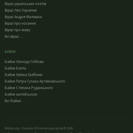
Вірші українських поетів
Вірші Лесі Українки
Вірші Андрія Малишка
Вірші про кохання
Вірші про маму
Всі вірші…
БАЙКИ
Байки Леоніда Глібова
Байки Езопа
Байки Євгена Гребінки
Байки Петра Гулака-Артемовського
Байки Степана Руданського
Байки англійською
Всі байки…
Biblioo.org • Онлайн-бібліотека для дітей © 2026