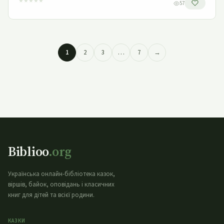
★
★
★
★
★
57
1
2
3
…
7
→
Biblioo
.org
Українська онлайн-бібліотека казок,
віршів, байок, оповідань і класичних
книг для дітей та всієї родини.
КАЗКИ