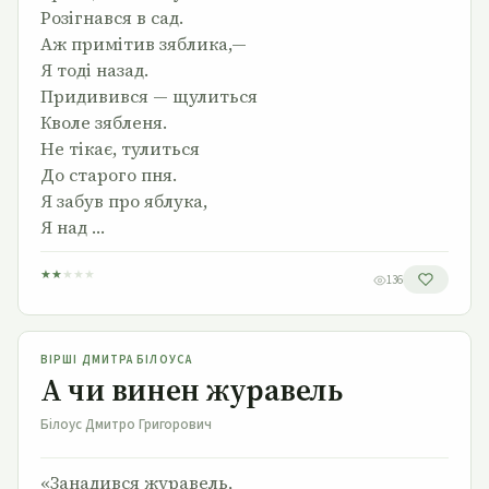
Розігнався в сад.
Аж примітив зяблика,—
Я тоді назад.
Придивився — щулиться
Кволе зябленя.
Не тікає, тулиться
До старого пня.
Я забув про яблука,
Я над …
★
★
★
★
★
136
А чи винен журавель
ВІРШІ ДМИТРА БІЛОУСА
А чи винен журавель
Білоус Дмитро Григорович
«Занадився журавель,