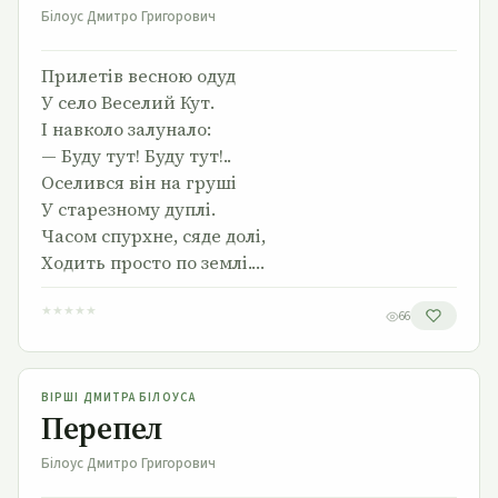
Білоус Дмитро Григорович
Прилетів весною одуд
У село Веселий Кут.
І навколо залунало:
— Буду тут! Буду тут!..
Оселився він на груші
У старезному дуплі.
Часом спурхне, сяде долі,
Ходить просто по землі.…
★
★
★
★
★
66
Перепел
ВІРШІ ДМИТРА БІЛОУСА
Перепел
Білоус Дмитро Григорович