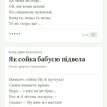
Це зима на порі…
Ой, які вони цікаві:
По-смішному величаві.
Кажуть, якщо їх нема,
То не скоро ще …
★
★
★
★
★
131
Як сойка бабусю підвела
ВІРШІ ДМИТРА БІЛОУСА
Як сойка бабусю підвела
Білоус Дмитро Григорович
Гляньте: сойка! Ну й пустуха!
Синім вишите крило.
Пурх — і вже як не було…
Хто ж її пісень послуха —
Скаже: — Ну вже ж і мастак!