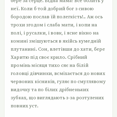
бере за серце. Бідна мама! Все болить у
неї. Коли б той добрий бог з сивою
бородою послав їй полегкість!.. Аж ось
трохи згодом і слаба мати, і копи на
полі, і русалки, і вовк, і ясне вікно на
комині змішуються в якійсь кумедній
плутанині. Сон, влетівши до хати, бере
Харитю під своє крило. Срібний
промінь місяця тихо сяє на білій
головці дівчинки, всміхається до нових
червоних кісників, гуляє по смуглявому
видочку та по білих дрібненьких
зубках, що виглядають з-за розтулених
повних уст.