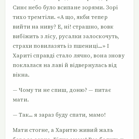
Синє небо було всипане зорями. Зорі
тихо тремтіли. «А що, якби тепер
вийти на ниву? Е, ні! страшно, вовк
вибіжить з лісу, русалки залоскочуть,
страхи повилазять із пшениці…» І
Хариті справді стало лячно, вона знову
поклалася на лаві й відвернулась від
вікна.
— Чому ти не спиш, доню? — питає
мати.
— Так… я зараз буду спати, мамо!
Мати стогне, а Харитю живий жаль