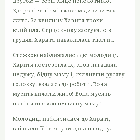
другою — серп. Лице пополотніло.
Здорові сиві очі з жахом дивилися в
жито. За хвилину Харитя трохи
відійшла. Серце знову застукало в
грудях. Харитя наважилась тікати…
Стежкою наближались дві молодиці.
Харитя постерегла їх, знов нагадала
недужу, бідну маму і, схиливши русяву
головку, взялась до роботи. Вона
мусить вижати жито! Вона мусить
потішити свою нещасну маму!
Молодиці наблизилися до Хариті,
впізнали її і глянули одна на одну.