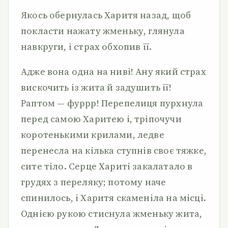
Якось обернулась Харитя назад, щоб
покласти нажату жменьку, глянула
навкруги, і страх обхопив її.
Адже вона одна на ниві! Ану який страх
вискочить із жита й задушить її!
Раптом — фуррр! Перепелиця пурхнула
перед самою Харитею і, тріпочучи
коротенькими крилами, ледве
перенесла на кілька ступнів своє тяжке,
сите тіло. Серце Хариті закалатало в
грудях з переляку; потому наче
спинилось, і Харитя скаменіла на місці.
Однією рукою стиснула жменьку жита,