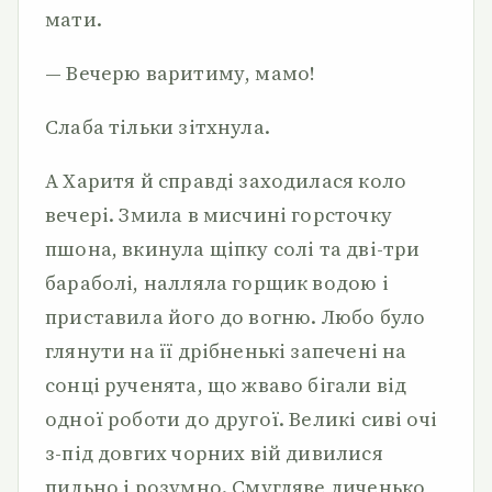
мати.
— Вечерю варитиму, мамо!
Слаба тільки зітхнула.
А Харитя й справді заходилася коло
вечері. Змила в мисчині горсточку
пшона, вкинула щіпку солі та дві-три
бараболі, налляла горщик водою і
приставила його до вогню. Любо було
глянути на її дрібненькі запечені на
сонці рученята, що жваво бігали від
одної роботи до другої. Великі сиві очі
з-під довгих чорних вій дивилися
пильно і розумно. Смугляве личенько