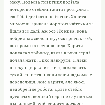
маку. Польова повитиця полізла
догори по стеблині жита і розтулила
свої білі делікатні квіточки. Харитя
мимохідь зривала дорогою квіточки та
йшла все далі. Аж ось і їх нива. Вона
добре знає свою ниву, ось і рівчак той,
що промила весняна вода. Харитя
поклала торбинку, взяла в руки серп і
почала жати. Тихо навкруги. Тільки
цвіркун цвіркоче в житі, шелестить
сухий колос та інколи запідпадьомкає
перепелиця. Жне Харитя, але якось
недобре йде робота. Довге стебло
путається, великий серп не слухається
в маленькій руці, колосся лоскоче