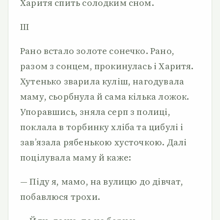
Харитя спить солодким сном.
III
Рано встало золоте сонечко. Рано,
разом з сонцем, прокинулась і Харитя.
Хутенько зварила куліш, нагодувала
маму, сьорбнула й сама кілька ложок.
Упоравшись, зняла серп з полиці,
поклала в торбинку хліба та цибулі і
зав’язала рябенькою хусточкою. Далі
поцілувала маму й каже:
— Піду я, мамо, на вулицю до дівчат,
побавлюся трохи.