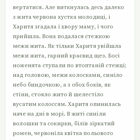
вертатися. Але виткнулась десь далеко
з жита червона хустка молодиці, і
Харитя згадала і хвору маму, і чого
прийшла. Вона подалася стежкою
межи жита. Як тільки Харитя увійшла
межи жита, гарний краєвид щез. Босі
ноженята ступали по втоптаній стежці;
над головою, межи колосками, синіло
небо биндочкою, а з обох боків, як
стіни, стояло жито й шелестіло
вусатим колоссям. Харитя опинилась
наче на дні в морі. В житі синіли
волошки та сокирки, білів зіркатий
ромен, червоніла квітка польового