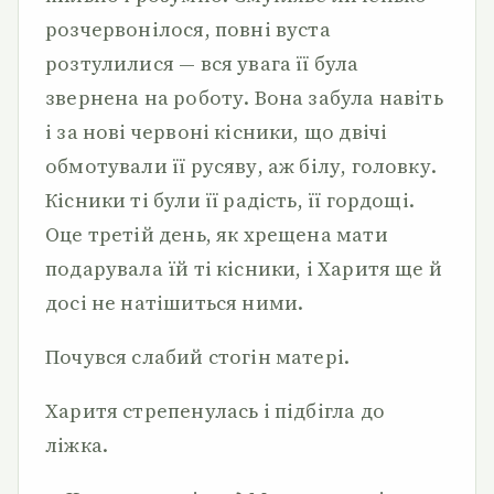
розчервонілося, повні вуста
розтулилися — вся увага її була
звернена на роботу. Вона забула навіть
і за нові червоні кісники, що двічі
обмотували її русяву, аж білу, головку.
Кісники ті були її радість, її гордощі.
Оце третій день, як хрещена мати
подарувала їй ті кісники, і Харитя ще й
досі не натішиться ними.
Почувся слабий стогін матері.
Харитя стрепенулась і підбігла до
ліжка.