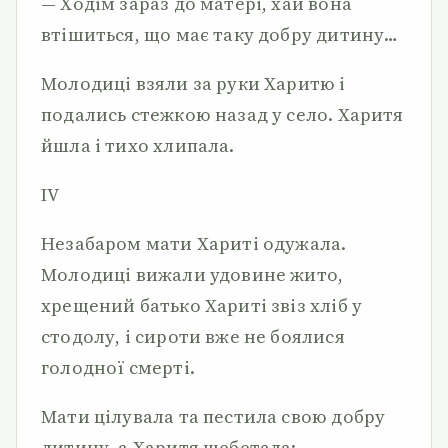
— Ходім зараз до матері, хай вона
втішиться, що має таку добру дитину…
Молодиці взяли за руки Харитю і
подались стежкою назад у село. Харитя
йшла і тихо хлипала.
IV
Незабаром мати Хариті одужала.
Молодиці вижали удовине жито,
хрещений батько Хариті звіз хліб у
стодолу, і сироти вже не боялися
голодної смерті.
Мати цілувала та пестила свою добру
дитину, а Харитя щебетала: