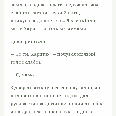
землю, а вдова лежить недужа: тяжка
слабість спутала руки й ноги,
прикувала до постелі… Лежить бідна
мати Хариті та б’ється з думами…
Двері рипнули.
— То ти, Харитю? — почувся млявий
голос слабої.
— Я, мамо.
З дверей виткнулось спершу відро, до
половини виповнене водою, далі
русява голова дівчинки, нахилена вбік
до відра, а далі права рука, піднята