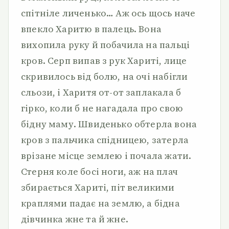
спітніле личенько… Аж ось щось наче
впекло Харитю в палець. Вона
вихопила руку й побачила на пальці
кров. Серп випав з рук Хариті, лице
скривилось від болю, на очі набігли
сльози, і Харитя от-от заплакала б
гірко, коли б не нагадала про свою
бідну маму. Швиденько обтерла вона
кров з пальчика спідницею, затерла
врізане місце землею і почала жати.
Стерня коле босі ноги, аж на плач
збирається Хариті, піт великими
краплями падає на землю, а бідна
дівчинка жне та й жне.