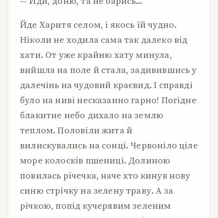
— Йди, доню, та не барись…
Йде Харитя селом, і якось їй чудно.
Ніколи не ходила сама так далеко від
хати. От уже крайню хату минула,
вийшла на поле й стала, задивившись у
далечінь на чудовий краєвид. І справді
було на ниві несказанно гарно! Погідне
блакитне небо дихало на землю
теплом. Половіли жита й
вилискувались на сонці. Червоніло ціле
море колосків пшениці. Долиною
повилась річечка, наче хто кинув нову
синю стрічку на зелену траву. А за
річкою, попід кучерявим зеленим