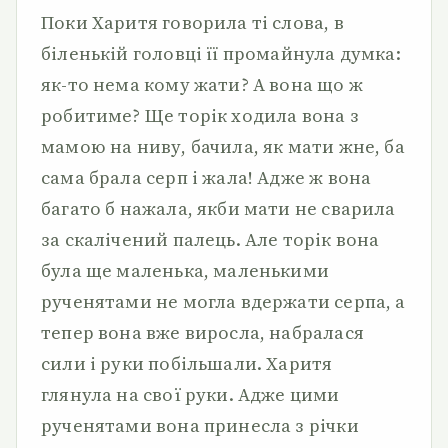
Поки Харитя говорила ті слова, в
біленькій головці її промайнула думка:
як-то нема кому жати? А вона що ж
робитиме? Ще торік ходила вона з
мамою на ниву, бачила, як мати жне, ба
сама брала серп і жала! Адже ж вона
багато б нажала, якби мати не сварила
за скалічений палець. Але торік вона
була ще маленька, маленькими
рученятами не могла вдержати серпа, а
тепер вона вже виросла, набралася
сили і руки побільшали. Харитя
глянула на свої руки. Адже цими
рученятами вона принесла з річки