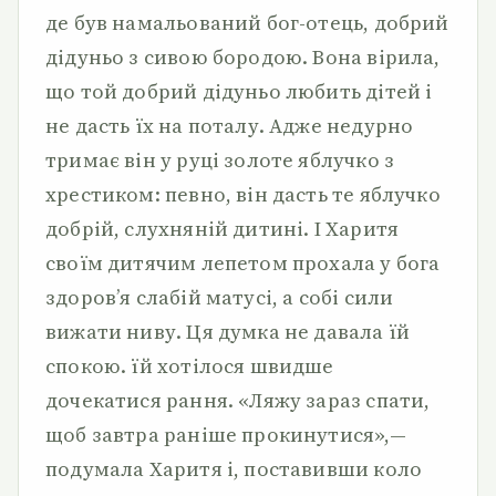
де був намальований бог-отець, добрий
дідуньо з сивою бородою. Вона вірила,
що той добрий дідуньо любить дітей і
не дасть їх на поталу. Адже недурно
тримає він у руці золоте яблучко з
хрестиком: певно, він дасть те яблучко
добрій, слухняній дитині. І Харитя
своїм дитячим лепетом прохала у бога
здоров’я слабій матусі, а собі сили
вижати ниву. Ця думка не давала їй
спокою. їй хотілося швидше
дочекатися рання. «Ляжу зараз спати,
щоб завтра раніше прокинутися»,—
подумала Харитя і, поставивши коло