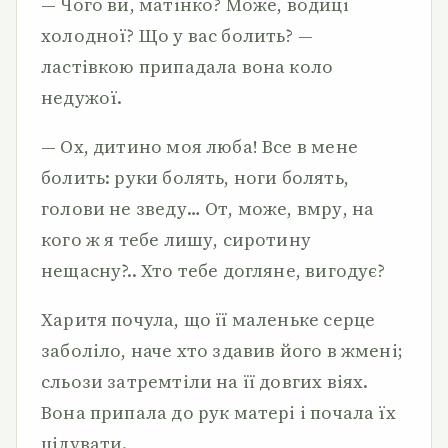
— Чого ви, матінко? Може, водиці
холодної? Що у вас болить? —
ластівкою припадала вона коло
недужої.
— Ох, дитино моя люба! Все в мене
болить: руки болять, ноги болять,
голови не зведу… От, може, вмру, на
кого ж я тебе лишу, сиротину
нещасну?.. Хто тебе догляне, вигодує?
Харитя почула, що її маленьке серце
заболіло, наче хто здавив його в жмені;
сльози затремтіли на її довгих віях.
Вона припала до рук матері і почала їх
цілувати.