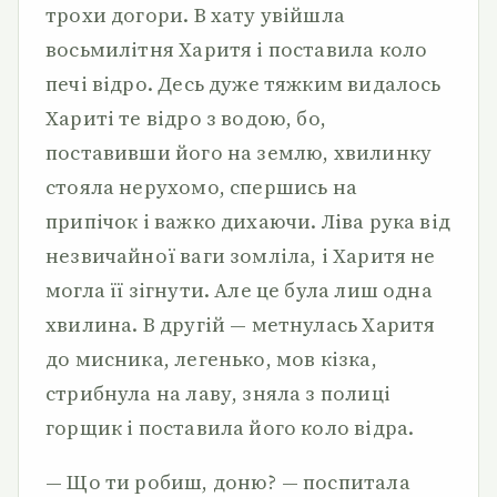
трохи догори. В хату увійшла
восьмилітня Харитя і поставила коло
печі відро. Десь дуже тяжким видалось
Хариті те відро з водою, бо,
поставивши його на землю, хвилинку
стояла нерухомо, спершись на
припічок і важко дихаючи. Ліва рука від
незвичайної ваги зомліла, і Харитя не
могла її зігнути. Але це була лиш одна
хвилина. В другій — метнулась Харитя
до мисника, легенько, мов кізка,
стрибнула на лаву, зняла з полиці
горщик і поставила його коло відра.
— Що ти робиш, доню? — поспитала