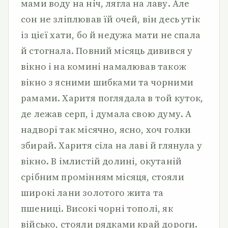
мами воду на ніч, лягла на лаву. Але
сон не зліплював їй очей, він десь утік
із цієї хати, бо й недужа мати не спала
й стогнала. Повний місяць дивився у
вікно і на комині намалював також
вікно з ясними шибками та чорними
рамами. Харитя поглядала в той куток,
де лежав серп, і думала свою думу. А
надворі так місячно, ясно, хоч голки
збирай. Харитя сіла на лаві й глянула у
вікно. В імлистій долині, окутаній
срібним промінням місяця, стояли
широкі лани золотого жита та
пшениці. Високі чорні тополі, як
військо, стояли рядками край дороги.