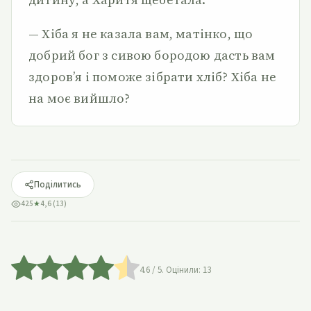
— Хіба я не казала вам, матінко, що
добрий бог з сивою бородою дасть вам
здоров’я і поможе зібрати хліб? Хіба не
на моє вийшло?
Поділитись
425
★
4,6 (13)
4.6
/ 5. Оцінили:
13