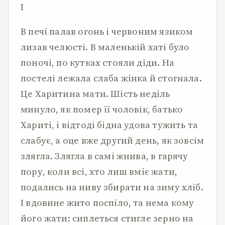
І
В печі палав огонь і червоним язиком
лизав челюсті. В маленькій хаті було
поночі, по кутках стояли діди. На
постелі лежала слаба жінка й стогнала.
Це Харитина мати. Шість неділь
минуло, як помер її чоловік, батько
Хариті, і відтоді бідна удова тужить та
слабує, а оце вже другий день, як зовсім
злягла. Злягла в самі жнива, в гарячу
пору, коли всі, хто лиш вміє жати,
подались на ниву збирати на зиму хліб.
І вдовине жито поспіло, та нема кому
його жати: сиплеться стигле зерно на