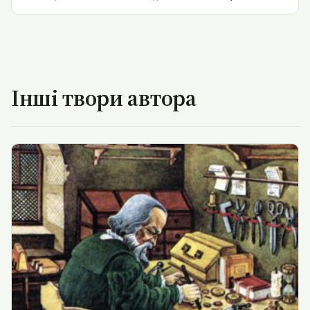
Інші твори автора
Нюренберзьке яйце