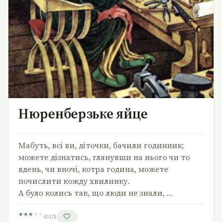
Нюренберзьке яйце
Мабуть, всі ви, діточки, бачили годинник;
можете дізнатись, глянувши на нього чи то
вдень, чи вночі, котра година, можете
почислити кожду хвилинку.
А було колись так, що люди не знали, …
★
★
★
★
★
171