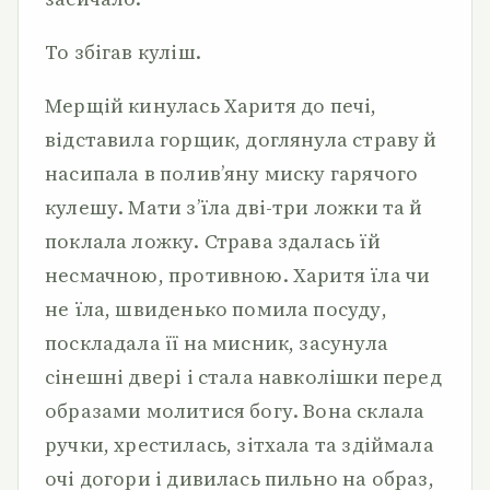
То збігав куліш.
Мерщій кинулась Харитя до печі,
відставила горщик, доглянула страву й
насипала в полив’яну миску гарячого
кулешу. Мати з’їла дві-три ложки та й
поклала ложку. Страва здалась їй
несмачною, противною. Харитя їла чи
не їла, швиденько помила посуду,
поскладала її на мисник, засунула
сінешні двері і стала навколішки перед
образами молитися богу. Вона склала
ручки, хрестилась, зітхала та здіймала
очі догори і дивилась пильно на образ,