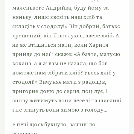
маленького Андрійка, буду йому за
няньку, лише звезіть наш хліб та
складіть у стодолу!» Він добрий, батько
хрещений, він її послухає, звезе хліб. А
як же втішиться мати, коли Харитя
прийде до неї і скаже: «А бачте, матусю
кохана, а я ж вам не казала, що бог
поможе нам зібрати хліб? Увесь хліб у
стодолі!» Вичуняє мати з радощів,
пригорне доню до серця, поцілує, і
знову житимуть вони веселі та щасливі
і не згинуть вони зимою з голоду…
В печі щось бухнуло, зашипіло,
засичало.