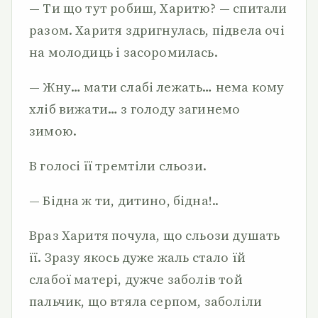
— Ти що тут робиш, Харитю? — спитали
разом. Харитя здригнулась, підвела очі
на молодиць і засоромилась.
— Жну… мати слабі лежать… нема кому
хліб вижати… з голоду загинемо
зимою.
В голосі її тремтіли сльози.
— Бідна ж ти, дитино, бідна!..
Враз Харитя почула, що сльози душать
її. Зразу якось дуже жаль стало їй
слабої матері, дужче заболів той
пальчик, що втяла серпом, заболіли