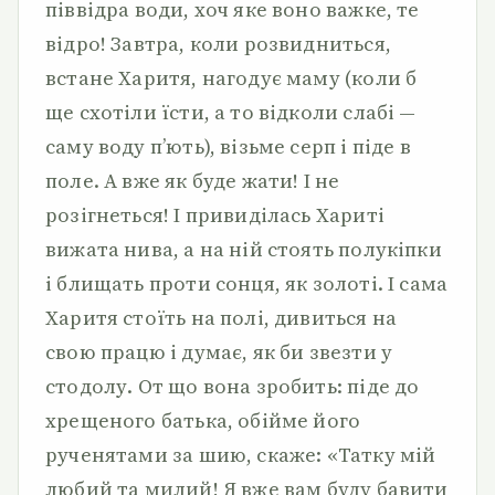
піввідра води, хоч яке воно важке, те
відро! Завтра, коли розвидниться,
встане Харитя, нагодує маму (коли б
ще схотіли їсти, а то відколи слабі —
саму воду п’ють), візьме серп і піде в
поле. А вже як буде жати! І не
розігнеться! І привиділась Хариті
вижата нива, а на ній стоять полукіпки
і блищать проти сонця, як золоті. І сама
Харитя стоїть на полі, дивиться на
свою працю і думає, як би звезти у
стодолу. От що вона зробить: піде до
хрещеного батька, обійме його
рученятами за шию, скаже: «Татку мій
любий та милий! Я вже вам буду бавити