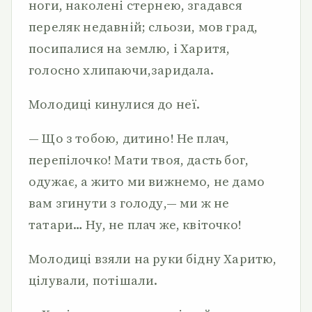
ноги, наколені стернею, згадався
переляк недавній; сльози, мов град,
посипалися на землю, і Харитя,
голосно хлипаючи,заридала.
Молодиці кинулися до неї.
— Що з тобою, дитино! Не плач,
перепілочко! Мати твоя, дасть бог,
одужає, а жито ми вижнемо, не дамо
вам згинути з голоду,— ми ж не
татари… Ну, не плач же, квіточко!
Молодиці взяли на руки бідну Харитю,
цілували, потішали.