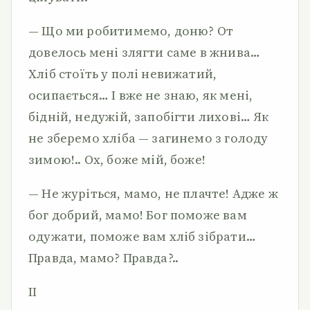
— Що ми робитимемо, доню? От
довелось мені злягти саме в жнива…
Хліб стоїть у полі невижатий,
осипається… І вже не знаю, як мені,
бідній, недужій, запобігти лихові… Як
не зберемо хліба — загинемо з голоду
зимою!.. Ох, боже мій, боже!
— Не журіться, мамо, не плачте! Адже ж
бог добрий, мамо! Бог поможе вам
одужати, поможе вам хліб зібрати…
Правда, мамо? Правда?..
II