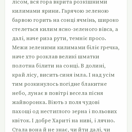
лісом, вся гора вкрита розкішними
килимами ярини. Гарячою зеленою
барвою горить на сонці ячмінь, широко
стелеться килим ясно-зеленого вівса, а
далі, наче риза рути, темніє просо.
Межи зеленими килимами біліє гречка,
наче хто розклав великі шматки
полотна білити на сонці. В долині,
край лісу, висить синя імла. І над усім
тим розкинулось погідне блакитне
небо, лунає в повітрі весела пісня
жайворонка. Віють з поля чудові
пахощі од нестиглого зерна і польових
квіток. І добре Хариті на ниві, і лячно.
Стала вона й не знає, чи йти далі, чи