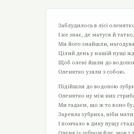
Заблудилось в лісі оленятк
І не знає, де матуся й татк
Ми його знайшли, нагодув
Цілий день у нашій пущі ж
Щоб олені йшли до водопо
Оленятко узяли з собою.
Підійшли до водопою зубри
Оленятко ну між них стриб
Ми гадаєм, що ж то воно бу
Заревла зубриха, ніби мат
І помчало в дику пущу стад
Оленя із зубром йде, мов з 