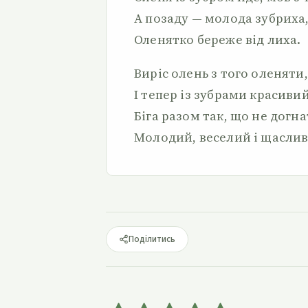
А позаду — молода зубриха
Оленятко береже від лиха.
Виріс олень з того оленяти,
І тепер із зубрами красивий
Біга разом так, що не догна
Молодий, веселий і щаслив
Поділитись