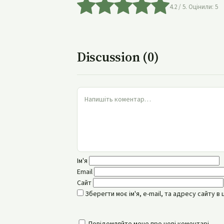
4.2
/ 5. Оцінили:
5
Discussion (0)
Ім'я
Email
Сайт
Зберегти моє ім'я, e-mail, та адресу сайту 