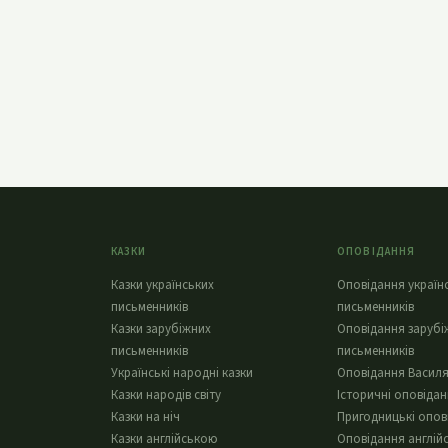
КАЗКИ
ОПОВІДАННЯ
Казки українських
Оповідання україн
письменників
письменників
Казки зарубіжних
Оповідання зарубі
письменників
письменників
Українські народні казки
Оповідання Василя
Казки народів світу
Історичні оповіда
Казки на ніч
Пригодницькі опов
Казки англійською
Оповідання англій