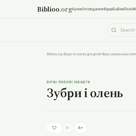
Biblioo
.org
Казки
Оповідання
Вірші
Байки
Пісні
М
Biblioo.org
•
Вірші та поезія для дітей
•
Вірші українських поет
З
ВІРШІ ЛЮБОВІ ЗАБАШТИ
Зубри і олень
A-
A+