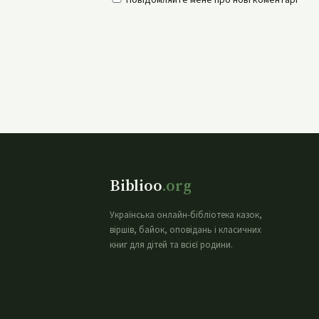
Повідомляйте мене про нові коментарі
Biblioo
.org
Українська онлайн-бібліотека казок,
віршів, байок, оповідань і класичних
книг для дітей та всієї родини.