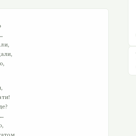
о
о…
али,
дали,
ю,
,
ати!
де?
и…
о,
татом,