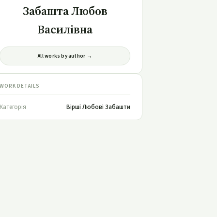
Забашта Любов
Василівна
All works by author →
WORK DETAILS
Категорія
Вірші Любові Забашти