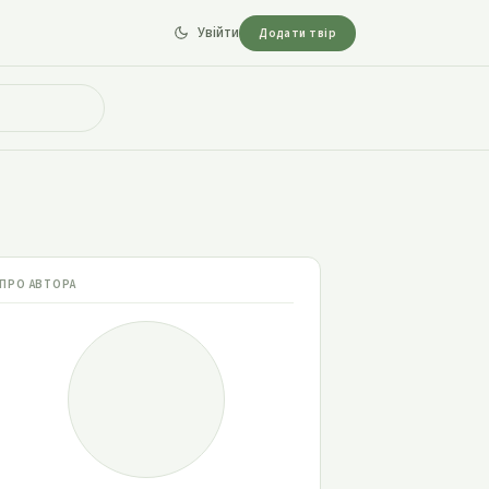
Увійти
Додати твір
ПРО АВТОРА