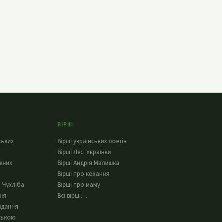
ВІРШІ
ських
Вірші українських поетів
Вірші Лесі Українки
жних
Вірші Андрія Малишка
Вірші про кохання
 Чухліба
Вірші про маму
ння
Всі вірші…
ідання
ською