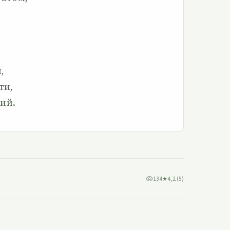
,
,
ти,
ий.
134
★
4,2 (5)