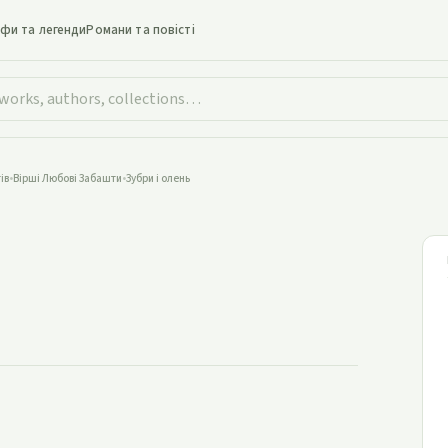
іфи та легенди
Романи та повісті
ів
•
Вірші Любові Забашти
•
Зубри і олень
убри і олень