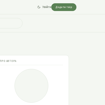
Увійти
Додати твір
ПРО АВТОРА