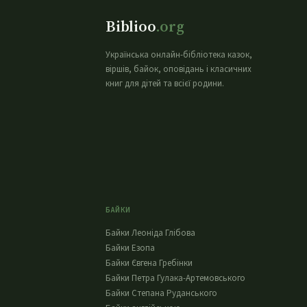
Biblioo
.org
Українська онлайн-бібліотека казок,
віршів, байок, оповідань і класичних
книг для дітей та всієї родини.
БАЙКИ
Байки Леоніда Глібова
Байки Езопа
Байки Євгена Гребінки
Байки Петра Гулака-Артемовського
Байки Степана Руданського