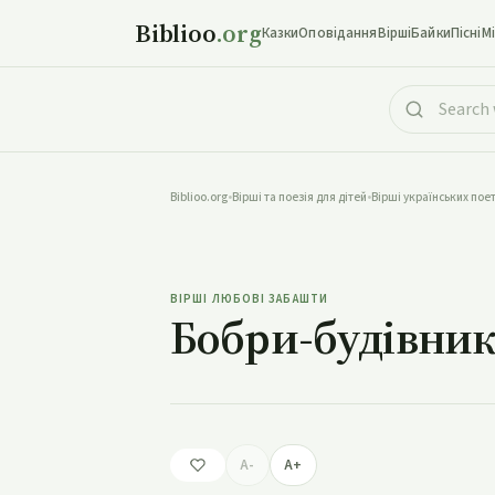
Biblioo
.org
Казки
Оповідання
Вірші
Байки
Пісні
М
Biblioo.org
•
Вірші та поезія для дітей
•
Вірші українських поет
Бо
ВІРШІ ЛЮБОВІ ЗАБАШТИ
Бобри-будівни
A-
A+