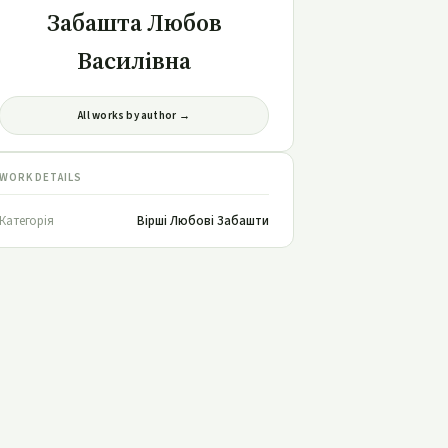
Забашта Любов
Василівна
All works by author →
WORK DETAILS
Категорія
Вірші Любові Забашти