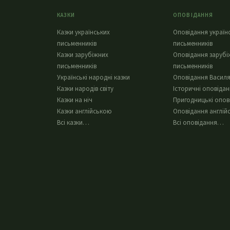
КАЗКИ
ОПОВІДАННЯ
Казки українських
Оповідання україн
письменників
письменників
Казки зарубіжних
Оповідання зарубі
письменників
письменників
Українські народні казки
Оповідання Василя
Казки народів світу
Історичні оповіда
Казки на ніч
Пригодницькі опов
Казки англійською
Оповідання англій
Всі казки…
Всі оповідання…