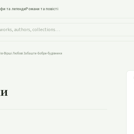
іфи та легенди
Романи та повісті
ів
•
Вірші Любові Забашти
•
Бобри-будівники
бри-будівники
ки