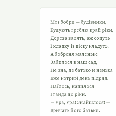
Мої бобри — будівники,
Будують греблю край ріки,
Дерева валять, аж сопуть
І кладку із піску кладуть.
А бобреня маленьке
Забилося в наш сад,
Не зна, де батько й ненька
Вже котрий день підряд.
Наїлось, напилося
І гайда до ріки.
— Ура, Ура! Знайшлося! —
Кричать його батьки.