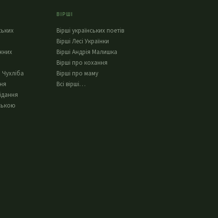
ВІРШІ
ських
Вірші українських поетів
Вірші Лесі Українки
жних
Вірші Андрія Малишка
Вірші про кохання
 Чухліба
Вірші про маму
ння
Всі вірші…
ідання
ською