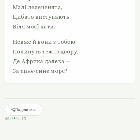
Малі лелеченята,
Цибато виступають
Біля моєї хати.
Невже й вони з тобою
Полинуть теж із двору,
Де Африка далека,—
За синє-синє море?
Поділитись
57
★
5,0 (2)