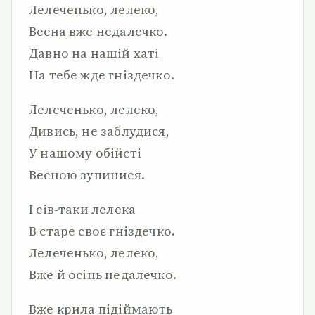
Лелеченько, лелеко,
Весна вже недалечко.
Давно на нашій хаті
На тебе жде гніздечко.
Лелеченько, лелеко,
Дивись, не заблудися,
У нашому обійсті
Весною зупинися.
І сів-таки лелека
В старе своє гніздечко.
Лелеченько, лелеко,
Вже й осінь недалечко.
Вже крила підіймають