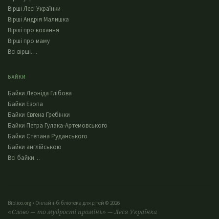
Вірші Лесі Українки
Вірші Андрія Малишка
Вірші про кохання
Вірші про маму
Всі вірші…
БАЙКИ
Байки Леоніда Глібова
Байки Езопа
Байки Євгена Гребінки
Байки Петра Гулака-Артемовського
Байки Степана Руданського
Байки англійською
Всі байки…
Biblioo.org • Онлайн-бібліотека для дітей © 2026
«Слово — то мудрості промінь» — Леся Українка