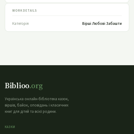
WORK DETAILS
Категорія
Вірші Любові Забашти
Biblioo
.org
Українська онлайн-бібліотека казок,
віршів, байок, оповідань і класичних
книг для дітей та всієї родини.
КАЗКИ