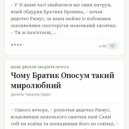
– У ті давні часі знайшовся ще один хитрун,
який обдурив Братика Кролика, – почав
дядечко Римус, за яким майже із побожним
захопленням спостерігав маленький хлопчик.
– Ти ж пам’ятаєш, …
★
★
★
★
★
398
Чому Братик Опосум такий миролюбний
КАЗКИ ДЖОЕЛЯ ЧАНДЛЕРА ГАРРІСА
Чому Братик Опосум такий
миролюбний
Джоель Чандлер Гарріс
– Одного вечора, – розпочав дядечко Римус,
всадовивши маленького синочка пані Саллі
собі на коліна та погладивши його по голівці, –