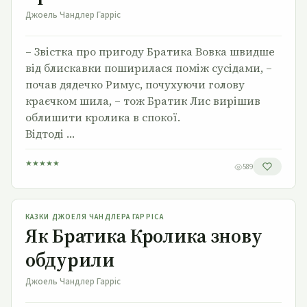
Джоель Чандлер Гарріс
– Звістка про пригоду Братика Вовка швидше
від блискавки поширилася поміж сусідами, –
почав дядечко Римус, почухуючи голову
краєчком шила, – тож Братик Лис вирішив
облишити кролика в спокої.
Відтоді …
★
★
★
★
★
589
Як Братика Кролика знову обдурили
КАЗКИ ДЖОЕЛЯ ЧАНДЛЕРА ГАРРІСА
Як Братика Кролика знову
обдурили
Джоель Чандлер Гарріс