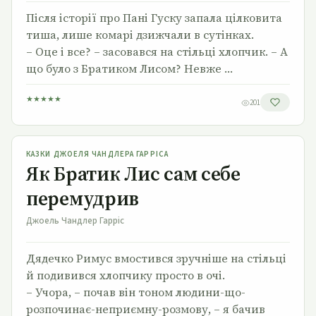
Після історії про Пані Гуску запала цілковита
тиша, лише комарі дзижчали в сутінках.
– Оце і все? – засовався на стільці хлопчик. – А
що було з Братиком Лисом? Невже …
★
★
★
★
★
201
Як Братик Лис сам себе перемудрив
КАЗКИ ДЖОЕЛЯ ЧАНДЛЕРА ГАРРІСА
Як Братик Лис сам себе
перемудрив
Джоель Чандлер Гарріс
Дядечко Римус вмостився зручніше на стільці
й подивився хлопчику просто в очі.
– Учора, – почав він тоном людини-що-
розпочинає-неприємну-розмову, – я бачив