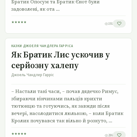
Братик Опосум та Братик Єнот були
задоволені, як ота …
★
★
★
★
★
191
Як Братик Лис ускочив у серйозну халепу
КАЗКИ ДЖОЕЛЯ ЧАНДЛЕРА ГАРРІСА
Як Братик Лис ускочив у
серйозну халепу
Джоель Чандлер Гарріс
– Настали такі часи, – почав дядечко Римус,
збираючи кінчиками пальців крихти
тютюнцю та готуючись, як завжди після
вечері, насолодитися люлькою, – коли Братик
Кролик почувався так вільно й розкуто, …
★
★
★
★
★
286