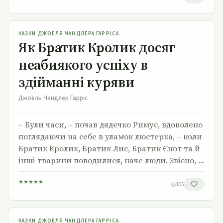
Як Братик Кролик досяг неабиякого успіху в здійманні
куряви
КАЗКИ ДЖОЕЛЯ ЧАНДЛЕРА ГАРРІСА
Як Братик Кролик досяг
неабиякого успіху в
здійманні куряви
Джоель Чандлер Гарріс
– Були часи, – почав дядечко Римус, вдоволено
поглядаючи на себе в уламок люстерка, – коли
Братик Кролик, Братик Лис, Братик Єнот та й
інші тварини поводилися, наче люди. Звісно, …
★
★
★
★
★
105
Як Братик Лис задумав украсти Пані Гуску
КАЗКИ ДЖОЕЛЯ ЧАНДЛЕРА ГАРРІСА