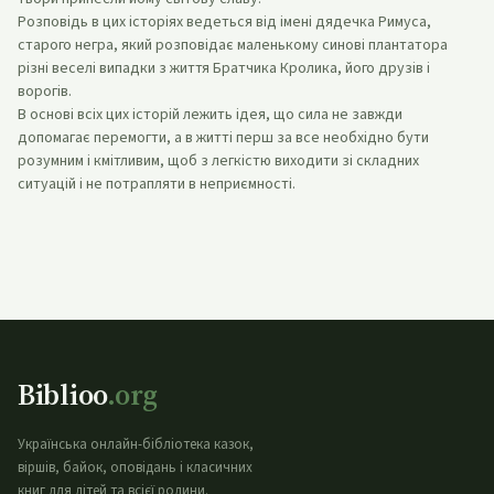
Розповідь в цих історіях ведеться від імені дядечка Римуса,
старого негра, який розповідає маленькому синові плантатора
різні веселі випадки з життя Братчика Кролика, його друзів і
ворогів.
В основі всіх цих історій лежить ідея, що сила не завжди
допомагає перемогти, а в житті перш за все необхідно бути
розумним і кмітливим, щоб з легкістю виходити зі складних
ситуацій і не потрапляти в неприємності.
Biblioo
.org
Українська онлайн-бібліотека казок,
віршів, байок, оповідань і класичних
книг для дітей та всієї родини.