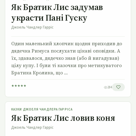
Як Братик Лис задумав
украсти Пані Гуску
Джоель Чандлер Гарріс
Один маленький хлопчик щодня приходив до
дядечка Римуса послухати цікаві оповідки. А
їх, здавалося, дядечко знав (або й вигадував)
цілу купу. І були ті казочки про метикуватого
Братика Кролика, що …
★
★
★
★
★
284
Як Братик Лис ловив коня
КАЗКИ ДЖОЕЛЯ ЧАНДЛЕРА ГАРРІСА
Як Братик Лис ловив коня
Джоель Чандлер Гарріс