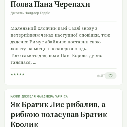
Поява Пана Черепахи
Джоель Чандлер Гарріс
Маленький хлопчик пані Саллі знову з
нетерпінням чекав наступної оповідки, тож
дядечко Римус дбайливо поставив свою
лопату на місце і почав розповідь.
Того самого дня, коли Пані Корова дурно
ганялася, …
★
★
★
★
★
587
Як Братик Лис рибалив, а рибкою поласував Братик
Кролик
КАЗКИ ДЖОЕЛЯ ЧАНДЛЕРА ГАРРІСА
Як Братик Лис рибалив, а
рибкою поласував Братик
Кролик