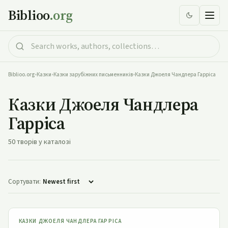
Biblioo
.org
Biblioo.org
•
Казки
•
Казки зарубіжних письменників
•
Казки Джоеля Чандлера Гарріса
Казки Джоеля Чандлера
Гарріса
50 творів у каталозі
Сортувати:
Поява Пана Черепахи
КАЗКИ ДЖОЕЛЯ ЧАНДЛЕРА ГАРРІСА