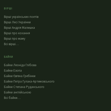
ВІРШІ
Вірші українських поетів
Вірші Лесі Українки
Вірші Андрія Малишка
Вірші про кохання
Вірші про маму
Всі вірші…
БАЙКИ
Байки Леоніда Глібова
Байки Езопа
Байки Євгена Гребінки
Байки Петра Гулака-Артемовського
Байки Степана Руданського
Байки англійською
Всі байки…