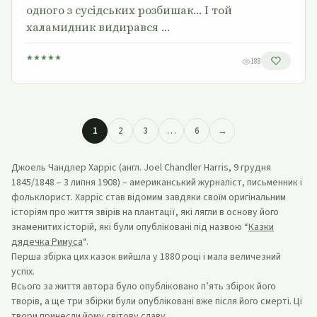
одного з сусідських розбишак… І той
халамидник видирався …
★
★
★
★
★
188
1
2
3
…
6
→
Джоель Чандлер Харріс (англ. Joel Chandler Harris, 9 грудня
1845/1848 – 3 липня 1908) – американський журналіст, письменник і
фольклорист. Харріс став відомим завдяки своїм оригінальним
історіям про життя звірів на плантації, які лягли в основу його
знаменитих історій, які були опубліковані під назвою “
Казки
дядечка Римуса
“.
Перша збірка цих казок вийшла у 1880 році і мала величезний
успіх.
Всього за життя автора було опубліковано п’ять збірок його
творів, а ще три збірки були опубліковані вже після його смерті. Ці
твори принесли йому світову славу.