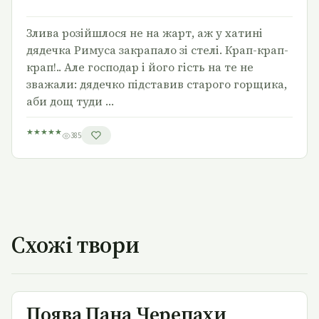
Злива розійшлося не на жарт, аж у хатині
дядечка Римуса закрапало зі стелі. Крап-крап-
крап!.. Але господар і його гість на те не
зважали: дядечко підставив старого горщика,
аби дощ туди …
★
★
★
★
★
385
Схожі твори
Поява Пана Черепахи
Поява Пана Черепахи