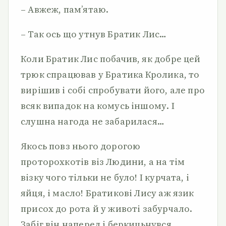
– Авжеж, пам’ятаю.
– Так ось що утнув Братик Лис…
Коли Братик Лис побачив, як добре цей
трюк спрацював у Братика Кролика, то
вирішив і собі спробувати його, але про
всяк випадок на комусь іншому. І
слушна нагода не забарилася…
Якось повз нього дорогою
проторохкотів віз Людини, а на тім
візку чого тільки не було! І курчата, і
яйця, і масло! Братикові Лису аж язик
присох до рота й у животі забурчало.
Забіг він наперед і беркицьнувся