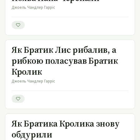
Джоель Чандлер Гарріс
Як Братик Лис рибалив, а рибкою поласував Братик
Кролик
Як Братик Лис рибалив, а
рибкою поласував Братик
Кролик
Джоель Чандлер Гарріс
Як Братика Кролика знову обдурили
Як Братика Кролика знову
обдурили