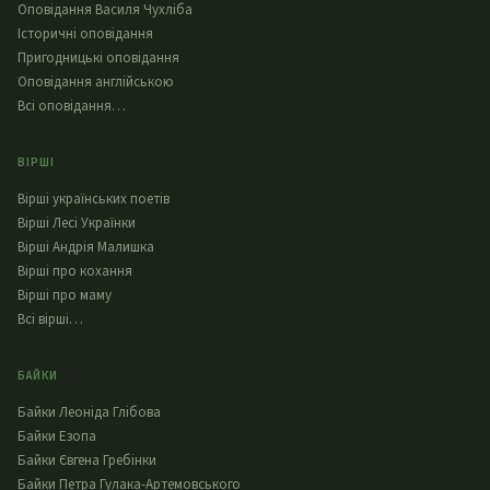
Оповідання Василя Чухліба
Історичні оповідання
Пригодницькі оповідання
Оповідання англійською
Всі оповідання…
ВІРШІ
Вірші українських поетів
Вірші Лесі Українки
Вірші Андрія Малишка
Вірші про кохання
Вірші про маму
Всі вірші…
БАЙКИ
Байки Леоніда Глібова
Байки Езопа
Байки Євгена Гребінки
Байки Петра Гулака-Артемовського