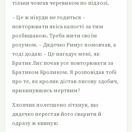
тільки човгав черевиком по підлозі.
– Це ж нікуди не годиться –
повторювати якісь капості за тим
розбишакою. Треба жити своїм
розумом. – Дядечко Римус помовчав, а
тоді додав: – Це нагадує мені, як
Братик Лис почав усе повторювати за
Братиком Кроликом. Я розповідав тобі
про те, як кролик дістав лисову здобич,
прикинувшись мертвим?
Хлопчик полегшено зітхнув, що
дядечко перестав його сварити й
одразу ж кивнув: