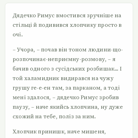
Дядечко Римус вмостився зручніше на
стільці й подивився хлопчику просто в
очі.
– Учора, – почав він тоном людини-що-
розпочинає-неприємну-розмову, – я
бачив одного з сусідських розбишак… І
той халамидник видирався на чужу
грушу ге-е-ен там, за парканом, а тоді
мені здалося, – дядечко Римус зробив
паузу, – наче якийсь хлопчина, ну дуже
схожий на тебе, поліз за ним.
Хлопчик принишк, наче мишеня,