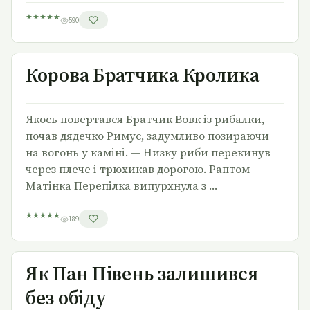
★
★
★
★
★
590
Корова Братчика Кролика
Корова Братчика Кролика
Якось повертався Братчик Вовк із рибалки, —
почав дядечко Римус, задумливо позираючи
на вогонь у каміні. — Низку риби перекинув
через плече і трюхикав дорогою. Раптом
Матінка Перепілка випурхнула з …
★
★
★
★
★
189
Як Пан Півень залишився без обіду
Як Пан Півень залишився
без обіду