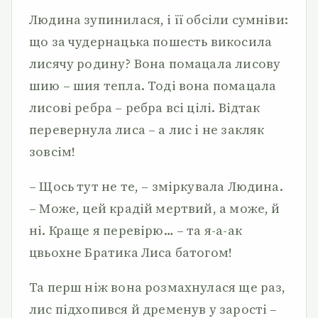
Людина зупинилася, і її обсіли сумніви:
що за чудернацька пошесть викосила
лисячу родину? Вона помацала лисову
шию – шия тепла. Тоді вона помацала
лисові ребра – ребра всі цілі. Відтак
перевернула лиса – а лис і не закляк
зовсім!
– Щось тут не те, – зміркувала Людина.
– Може, цей крадій мертвий, а може, й
ні. Краще я перевірю… – та я-а-ак
цвьохне Братика Лиса батогом!
Та перш ніж вона розмахнулася ще раз,
лис підхопився й дременув у зарості –