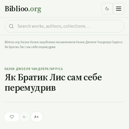
Biblioo
.org
Biblioo.org
•
Казки
•
Казки зарубіжних письменників
•
Казки Джоеля Чандлера Гарріса
•
Як Братик Лис сам себе перемудрив
Як Братик Лис сам себе перемудрив
КАЗКИ ДЖОЕЛЯ ЧАНДЛЕРА ГАРРІСА
Як Братик Лис сам себе
перемудрив
A-
A+