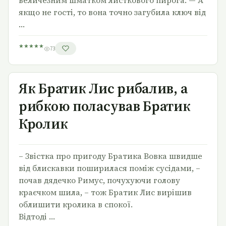
величезним шматком листкового пирога. — А
якщо не гості, то вона точно загубила ключ від
…
★
★
★
★
★
73
Як Братик Лис рибалив, а рибкою поласував Братик
Кролик
Як Братик Лис рибалив, а
рибкою поласував Братик
Кролик
– Звістка про пригоду Братика Вовка швидше
від блискавки поширилася поміж сусідами, –
почав дядечко Римус, почухуючи голову
краєчком шила, – тож Братик Лис вирішив
облишити кролика в спокої.
Відтоді …