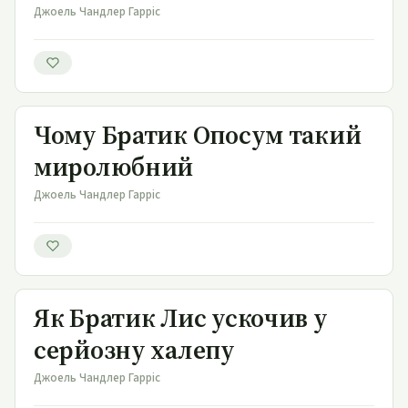
Джоель Чандлер Гарріс
Чому Братик Опосум такий миролюбний
Чому Братик Опосум такий
миролюбний
Джоель Чандлер Гарріс
Як Братик Лис ускочив у серйозну халепу
Як Братик Лис ускочив у
серйозну халепу
Джоель Чандлер Гарріс