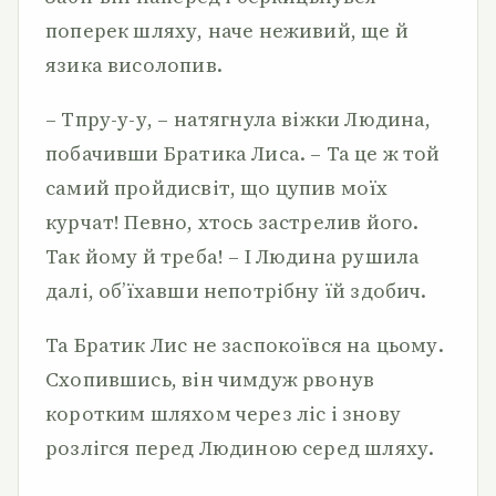
поперек шляху, наче неживий, ще й
язика висолопив.
– Тпру-у-у, – натягнула віжки Людина,
побачивши Братика Лиса. – Та це ж той
самий пройдисвіт, що цупив моїх
курчат! Певно, хтось застрелив його.
Так йому й треба! – І Людина рушила
далі, об’їхавши непотрібну їй здобич.
Та Братик Лис не заспокоївся на цьому.
Схопившись, він чимдуж рвонув
коротким шляхом через ліс і знову
розлігся перед Людиною серед шляху.