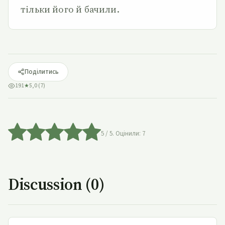
тільки його й бачили.
Поділитись
191
★
5,0 (7)
5
/ 5. Оцінили:
7
Discussion (0)