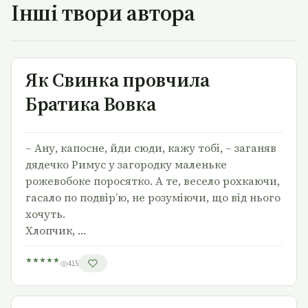
Інші твори автора
Як Свинка провчила Братика Вовка
Як Свинка провчила
Братика Вовка
– Ану, капосне, йди сюди, кажу тобі, – заганяв
дядечко Римус у загородку маленьке
рожевобоке поросятко. А те, весело рохкаючи,
гасало по подвір’ю, не розуміючи, що від нього
хочуть.
Хлопчик, …
★
★
★
★
★
415
Як Братик Лис задумав украсти Пані Гуску