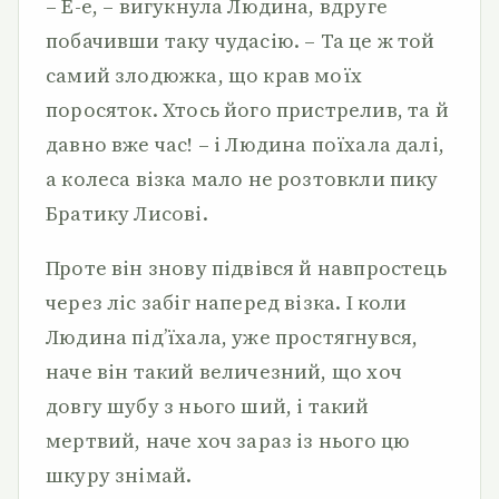
– Е-е, – вигукнула Людина, вдруге
побачивши таку чудасію. – Та це ж той
самий злодюжка, що крав моїх
поросяток. Хтось його пристрелив, та й
давно вже час! – і Людина поїхала далі,
а колеса візка мало не розтовкли пику
Братику Лисові.
Проте він знову підвівся й навпростець
через ліс забіг наперед візка. І коли
Людина під’їхала, уже простягнувся,
наче він такий величезний, що хоч
довгу шубу з нього ший, і такий
мертвий, наче хоч зараз із нього цю
шкуру знімай.