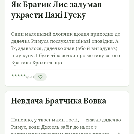
Як Братик Лис задумав
украсти Пані Гуску
Один маленький хлопчик щодня приходив до
дядечка Римуса послухати цікаві оповідки. А
їх, здавалося, дядечко знав (або й вигадував)
цілу купу. І були ті казочки про метикуватого
Братика Кролика, що …
★
★
★
★
★
284
Невдача Братчика Вовка
Невдача Братчика Вовка
Напевно, у твоєї мами гості, — сказав дядечко
Римус, коли Джоель забіг до нього з