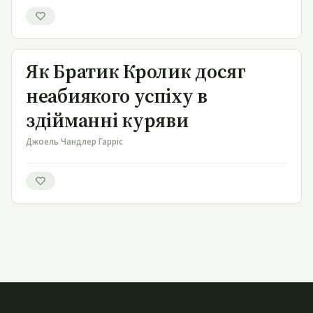
Як Братик Кролик досяг неабиякого успіху в здійманні
куряви
Як Братик Кролик досяг
неабиякого успіху в
здійманні куряви
Джоель Чандлер Гарріс