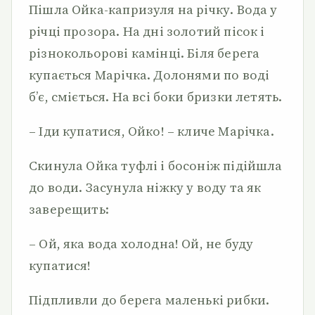
Пішла Ойка-капризуля на річку. Вода у
річці прозора. На дні золотий пісок і
різнокольорові камінці. Біля берега
купається Марічка. Долонями по воді
б’є, сміється. На всі боки бризки летять.
– Іди купатися, Ойко! – кличе Марічка.
Скинула Ойка туфлі і босоніж підійшла
до води. Засунула ніжку у воду та як
заверещить:
– Ой, яка вода холодна! Ой, не буду
купатися!
Підпливли до берега маленькі рибки.