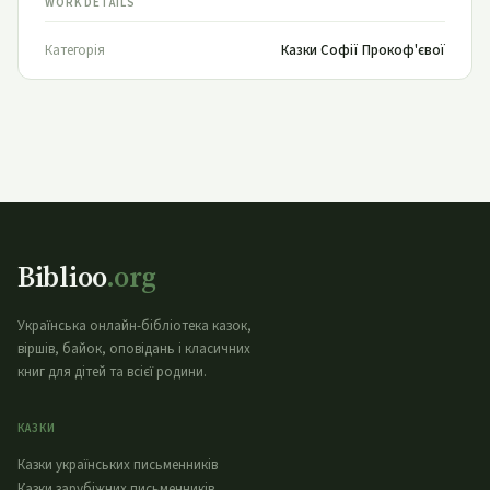
WORK DETAILS
Категорія
Казки Софії Прокоф'євої
Biblioo
.org
Українська онлайн-бібліотека казок,
віршів, байок, оповідань і класичних
книг для дітей та всієї родини.
КАЗКИ
Казки українських письменників
Казки зарубіжних письменників