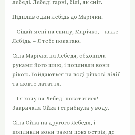
лебеді. Лебеді гарні, білі, як сніг.
Підплив один лебідь до Марічки.
– Сідай мені на спину, Марічко, – каже
Лебідь. – Я тебе покатаю.
Сіла Марічка на Лебедя, обхопила
руками його шию, і попливли вони
рікою. Гойдаються на воді річкові лілії
та жовте латаття.
– І я хочу на Лебеді покататися! –
Закричала Ойка і стрибнула у воду.
Сіла Ойка на другого Лебедя, і
попливли вони разом повз острів, де