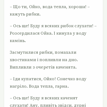
– Що ти, Ойко, вода тепла, хороша! –
кажуть рибки.
– Ось ще! Буду я всяких рибок слухати! –
Розсердилася Ойка. І кинула у воду
камінь.
Засмутилися рибки, помахали
хвостиками і попливли на дно.
Випливли з очеретів каченята.
– Іди купатися, Ойко! Сонечко воду
нагріло. Вода тепла, гарна.
– Ось ще! Буду я всяких каченят
слухати! Ану, пливіть звідси, дурні