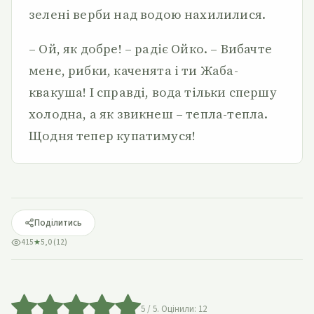
зелені верби над водою нахилилися.
– Ой, як добре! – радіє Ойко. – Вибачте
мене, рибки, каченята і ти Жаба-
квакуша! І справді, вода тільки спершу
холодна, а як звикнеш – тепла-тепла.
Щодня тепер купатимуся!
Поділитись
415
★
5,0 (12)
5
/ 5. Оцінили:
12