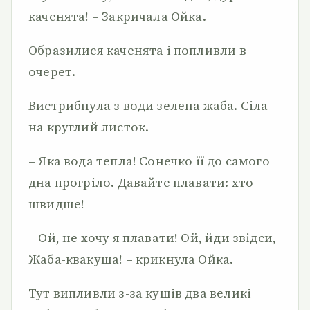
каченята! – Закричала Ойка.
Образилися каченята і попливли в
очерет.
Вистрибнула з води зелена жаба. Сіла
на круглий листок.
– Яка вода тепла! Сонечко її до самого
дна прогріло. Давайте плавати: хто
швидше!
– Ой, не хочу я плавати! Ой, йди звідси,
Жаба-квакуша! – крикнула Ойка.
Тут випливли з-за кущів два великі