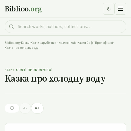
Biblioo
.org
Biblioo.org
•
Казки
•
Казки зарубіжних письменників
•
Казки Софії Прокоф'євої
•
Казка про холодну воду
Казка про холодну воду
КАЗКИ СОФІЇ ПРОКОФ'ЄВОЇ
Казка про холодну воду
A-
A+