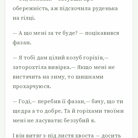
обережність, аж підскочила руденька
на гілці.
— А що мені за те буде? — поцікавився
фазан.
— Я тобі дам цілий козуб горіхів,—
заторохтіла вивірка.— Якщо мені не
вистачить на зиму, то шишками
прохарчуюся.
— Годі,— перебив її фазан,— бачу, що ти
щедра а то добре. Та й горіхами твоїми
мені не ласувати: беззубий я.
І він витяг з-під листя хвоста — досить