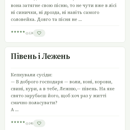
вона затягне свою пісню, то не чути вже в лісі
ні синички, ні дрозда, ні навіть самого
соловейка. Довго та пісня не …
★
★
★
★
★
124
Півень і Лежень
Півень і Лежень
Кепкували сусіди:
— В доброго господаря — воли, коні, корови,
свині, кури, а в тебе, Лежню,— півень. На яке
свято зарубаєш його, щоб хоч раз у житті
смачно поласувати?
А …
★
★
★
★
★
146