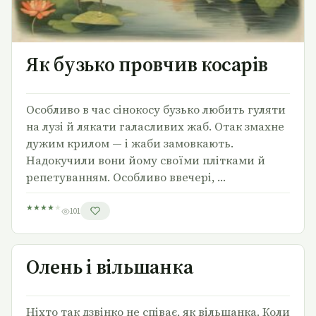
Як бузько провчив косарів
Особливо в час сінокосу бузько любить гуляти
на лузі й лякати галасливих жаб. Отак змахне
дужим крилом — і жаби замовкають.
Надокучили вони йому своїми плітками й
репе­туванням. Особливо ввечері, …
★
★
★
★
★
101
Олень i вільшанка
Олень i вільшанка
Ніхто так дзвінко не співає, як вільшанка. Коли