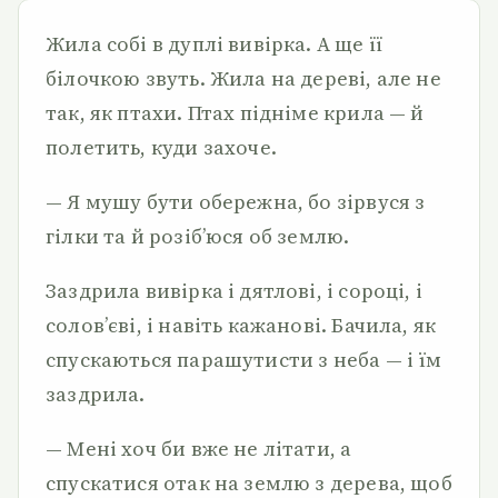
Жила собі в дуплі вивірка. А ще її
білочкою звуть. Жила на дереві, але не
так, як птахи. Птах підніме крила — й
полетить, куди захоче.
— Я мушу бути обережна, бо зірвуся з
гілки та й розіб’юся об землю.
Заздрила вивірка і дятлові, і сороці, і
солов’єві, і навіть кажанові. Бачила, як
спускаються парашутисти з неба — і їм
заздрила.
— Мені хоч би вже не літати, а
спускатися отак на землю з дерева, щоб