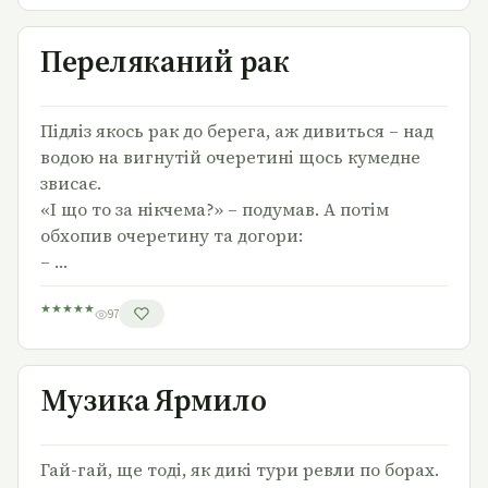
Переляканий рак
Переляканий рак
Підліз якось рак до берега, аж дивиться – над
водою на вигнутій очеретині щось кумедне
звисає.
«І що то за нікчема?» – подумав. А потім
обхопив очеретину та догори:
– …
★
★
★
★
★
97
Музика Ярмило
Музика Ярмило
Гай-гай, ще тоді, як дикі тури ревли по борах.