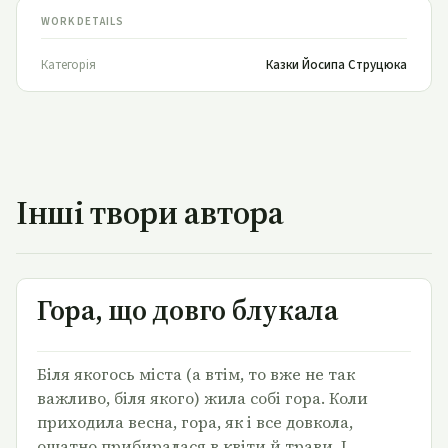
WORK DETAILS
Категорія
Казки Йосипа Струцюка
Інші твори автора
Гора, що довго блукала
Гора, що довго блукала
Біля якогось міста (а втім, то вже не так
важливо, біля якого) жила собі гора. Коли
приходила весна, гора, як і все довкола,
ошатно прибиралася в квіти й трави. І …