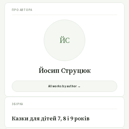
ПРО АВТОРА
ЙС
Йосип Струцюк
All works by author →
ЗБІРКА
Казки для дітей 7, 8 і 9 років