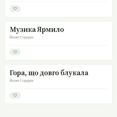
Музика Ярмило
Музика Ярмило
Йосип Струцюк
Гора, що довго блукала
Гора, що довго блукала
Йосип Струцюк