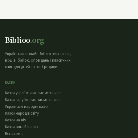
Biblioo
.org
Українська онлайн-бібліотека казок,
віршів, байок, оповідань і класичних
книг для дітей та всієї родини.
КАЗКИ
Казки українських письменників
Казки зарубіжних письменників
Українські народні казки
Казки народів світу
Казки на ніч
Казки англійською
Всі казки…