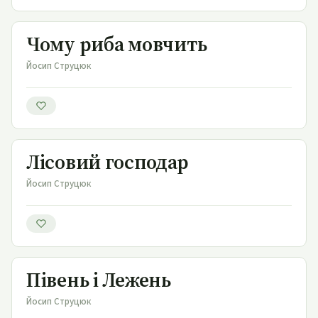
Чому риба мовчить
Чому риба мовчить
Йосип Струцюк
Лісовий господар
Лісовий господар
Йосип Струцюк
Півень і Лежень
Півень і Лежень
Йосип Струцюк