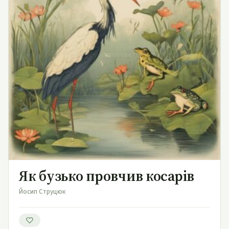
Як бузько провчив косарів
Як бузько провчив косарів
Йосип Струцюк