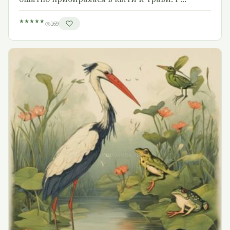
★
★
★
★
★
169
Як бузько провчив косарів