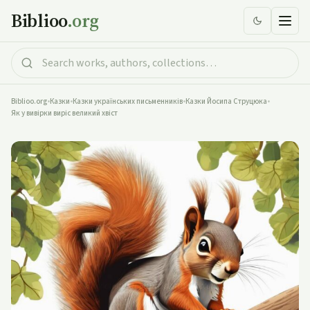
Biblioo
.org
Biblioo.org
•
Казки
•
Казки українських письменників
•
Казки Йосипа Струцюка
•
Як у вивірки виріс великий хвіст
Як у вивірки виріс великий хвіст