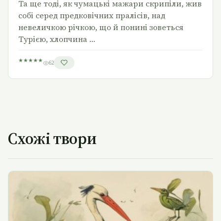
Та ще тоді, як чумацькі ма­жари скрипіли, жив
собі серед предко­вічних пралісів, над
невеличкою річкою, що й понині зоветься
Турією, хлопчина …
★
★
★
★
★
62
Схожі твори