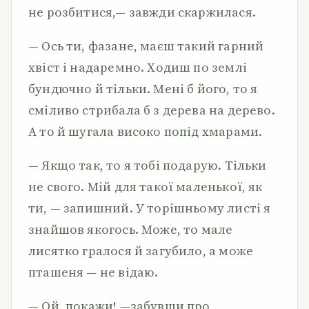
не розбитися,— завжди скаржилася.
— Ось ти, фазане, маєш такий гарний
хвіст і надаремно. Ходиш по землі
бундючно й тільки. Мені б його, то я
сміливо стрибала б з дерева на дерево.
А то й шугала високо попід хмарами.
— Якщо так, то я тобі подарую. Тільки
не свого. Мій для такої маленької, як
ти, — запишний. У торішньому листі я
знайшов якогось. Може, то мале
лисятко гралося й загубило, а може
пташеня — не відаю.
— Ой, покажи! —забувши про